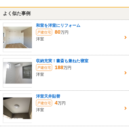
よく似た事例
和室を洋室にリフォーム
80
万円
戸建住宅
洋室
収納充実！書斎も兼ねた寝室
188
万円
戸建住宅
洋室
洋室天井貼替
4
万円
戸建住宅
洋室