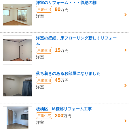
洋室のリフォーム・・・収納の棚
80
万円
戸建住宅
洋室
洋室の壁紙、床フローリング新しくリフォー
ム
15
万円
戸建住宅
洋室
落ち着きのあるお部屋になりました
45
万円
戸建住宅
洋室
板橋区 M様邸リフォーム工事
200
万円
戸建住宅
洋室