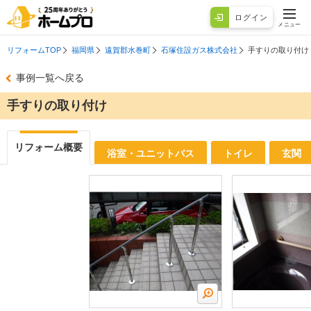
ログイン
メニュー
リフォームTOP
福岡県
遠賀郡水巻町
石塚住設ガス株式会社
手すりの取り付け
事例一覧へ戻る
手すりの取り付け
リフォーム概要
浴室・ユニットバス
トイレ
玄関