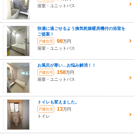
浴室・ユニットバス
快適に過ごせるよう換気乾燥暖房機付の浴室を
ご提案！
98
万円
戸建住宅
浴室・ユニットバス
お風呂が寒い…お悩み解消！！
158
万円
戸建住宅
浴室・ユニットバス
トイレも変えました。
13
万円
戸建住宅
トイレ