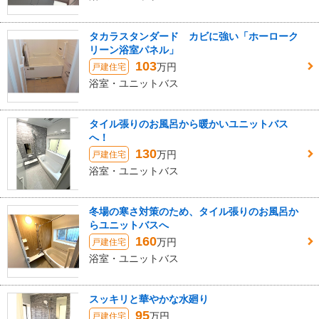
タカラスタンダード カビに強い「ホーローク
リーン浴室パネル」
103
万円
戸建住宅
浴室・ユニットバス
タイル張りのお風呂から暖かいユニットバス
へ！
130
万円
戸建住宅
浴室・ユニットバス
冬場の寒さ対策のため、タイル張りのお風呂か
らユニットバスへ
160
万円
戸建住宅
浴室・ユニットバス
スッキリと華やかな水廻り
95
万円
戸建住宅