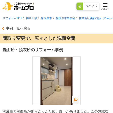
ログイン
メニュー
リフォームTOP
神奈川県
相模原市
相模原市中央区
株式会社美都住販（Panasoni
事例一覧へ戻る
間取り変更で、広々とした洗面空間
洗面所・脱衣所のリフォーム事例
洗濯室と洗面所が別々だったため、廊下がありました。この無駄な