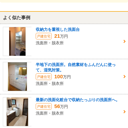
よく似た事例
収納力を重視した洗面台
21
万円
戸建住宅
洗面所・脱衣所
半地下の洗面所。自然素材をふんだんに使っ
て、湿気対策。
100
万円
戸建住宅
洗面所・脱衣所
最新の洗面化粧台で収納たっぷりの洗面所へ。
56
万円
戸建住宅
洗面所・脱衣所