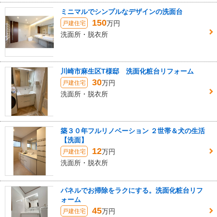
ミニマルでシンプルなデザインの洗面台
150
万円
戸建住宅
洗面所・脱衣所
川崎市麻生区T様邸 洗面化粧台リフォーム
30
万円
戸建住宅
洗面所・脱衣所
築３０年フルリノベーション ２世帯＆犬の生活
【洗面】
12
万円
戸建住宅
洗面所・脱衣所
パネルでお掃除をラクにする。洗面化粧台リフ
ォーム
45
万円
戸建住宅