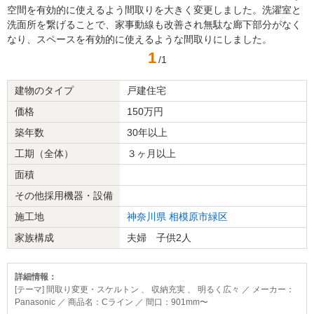
空間を有効的に使えるよう間取りを大きく変更しました。洗濯室と
洗面所を繋げることで、家事動線も改善され無駄な廊下部分がなく
なり、スペースを有効的に使えるような間取りにしました。
1
/1
建物のタイプ
戸建住宅
価格
150万円
築年数
30年以上
工期（全体）
３ヶ月以上
面積
その他採用機器・設備
施工地
神奈川県
相模原市緑区
家族構成
夫婦 子供2人
詳細情報：
[テーマ] 間取り変更・スケルトン 、 収納充実 、 明るく広々 ／ メーカー：
Panasonic ／ 商品名：Cライン ／ 間口：901mm〜