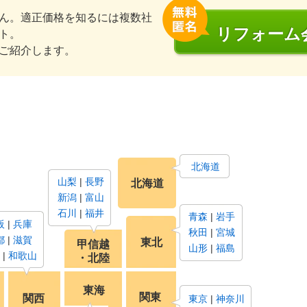
ん。適正価格を知るには複数社
リフォーム
ト。
ご紹介します。
北海道
山梨
長野
北海道
新潟
富山
石川
福井
青森
岩手
阪
兵庫
秋田
宮城
都
滋賀
東北
甲信越
山形
福島
和歌山
・北陸
東海
関東
関西
東京
神奈川