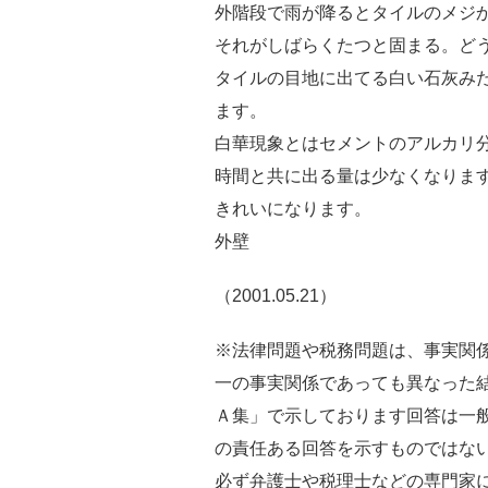
外階段で雨が降るとタイルのメジ
それがしばらくたつと固まる。ど
タイルの目地に出てる白い石灰み
ます。
白華現象とはセメントのアルカリ
時間と共に出る量は少なくなりま
きれいになります。
外壁
（2001.05.21）
※法律問題や税務問題は、事実関
一の事実関係であっても異なった
Ａ集」で示しております回答は一
の責任ある回答を示すものではな
必ず弁護士や税理士などの専門家