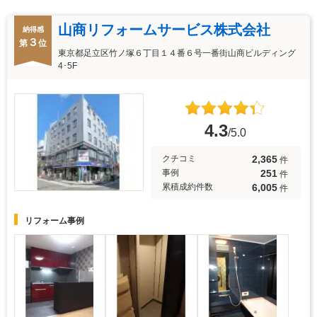
山商リフォームサービス株式会社
納得感
３
第
位
東京都足立区竹ノ塚６丁目１４番６号一番街山商ビルディング
4･5F
4.3
/5.0
2,365
クチコミ
件
251
事例
件
6,005
累積成約件数
件
リフォーム事例