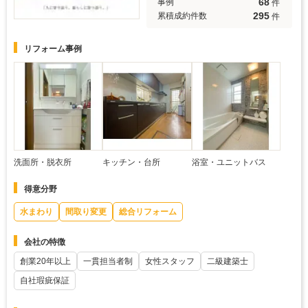
68
事例
件
295
累積成約件数
件
リフォーム事例
洗面所・脱衣所
キッチン・台所
浴室・ユニットバス
得意分野
水まわり
間取り変更
総合リフォーム
会社の特徴
創業20年以上
一貫担当者制
女性スタッフ
二級建築士
自社瑕疵保証