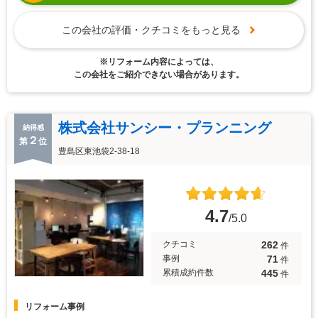
この会社の評価・クチコミをもっと見る
※リフォーム内容によっては、
この会社をご紹介できない場合があります。
株式会社サンシー・プランニング
納得感
２
第
位
豊島区東池袋2-38-18
4.7
/5.0
262
クチコミ
件
71
事例
件
445
累積成約件数
件
リフォーム事例