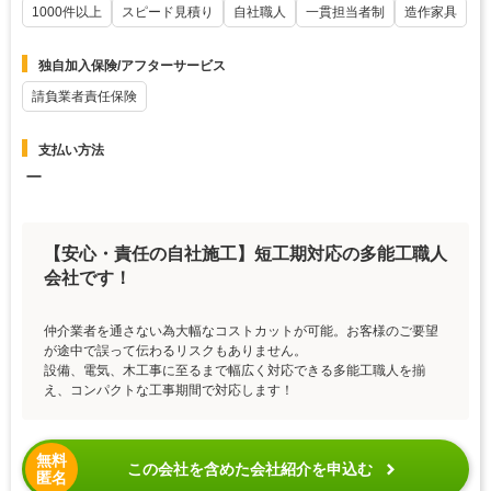
1000件以上
スピード見積り
自社職人
一貫担当者制
造作家具
独自加入保険/アフターサービス
請負業者責任保険
支払い方法
ー
【安心・責任の自社施工】短工期対応の多能工職人
会社です！
仲介業者を通さない為大幅なコストカットが可能。お客様のご要望
が途中で誤って伝わるリスクもありません。
設備、電気、木工事に至るまで幅広く対応できる多能工職人を揃
え、コンパクトな工事期間で対応します！
無料
この会社を含めた会社紹介を申込む
匿名