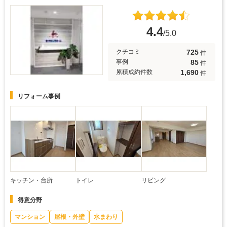
4.4
/5.0
725
クチコミ
件
85
事例
件
1,690
累積成約件数
件
リフォーム事例
キッチン・台所
トイレ
リビング
得意分野
マンション
屋根・外壁
水まわり