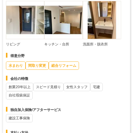
リビング
キッチン・台所
洗面所・脱衣所
得意分野
水まわり
間取り変更
総合リフォーム
会社の特徴
創業20年以上
スピード見積り
女性スタッフ
宅建
自社瑕疵保証
独自加入保険/アフターサービス
建設工事保険
支払い方法