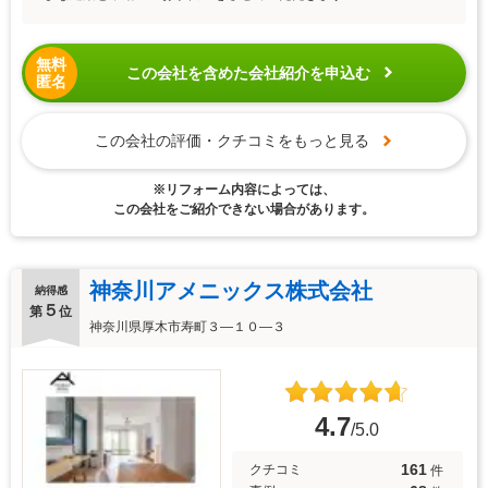
無料
この会社を含めた会社紹介を申込む
匿名
この会社の評価・クチコミをもっと見る
※リフォーム内容によっては、
この会社をご紹介できない場合があります。
神奈川アメニックス株式会社
納得感
５
第
位
神奈川県厚木市寿町３―１０―３
4.7
/5.0
161
クチコミ
件