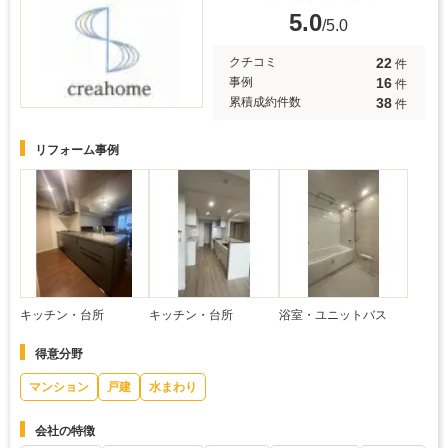
5.0
/5.0
22
クチコミ
件
16
事例
件
38
累積成約件数
件
リフォーム事例
キッチン・台所
キッチン・台所
浴室・ユニットバス
得意分野
マンション
戸建
水まわり
会社の特徴