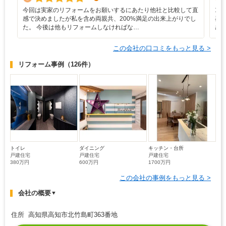
今回は実家のリフォームをお願いするにあたり他社と比較して直
1
感で決めましたが私を含め両親共、200%満足の出来上がりでし
器
た。 今後は他もリフォームしなければな…
感
この会社の口コミをもっと見る >
リフォーム事例
（126件）
トイレ
ダイニング
キッチン・台所
戸建住宅
戸建住宅
戸建住宅
380万円
600万円
1700万円
この会社の事例をもっと見る >
会社の概要
▼
住所 高知県高知市北竹島町363番地