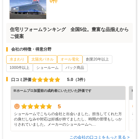
0件
住宅リフォームランキング 全国5位。豊富な品揃えから
ご提案
会社の特徴・得意分野
水まわり
太陽光パネル
オール電化
創業20年以上
1000件以上
ショールーム
パック商品
5.0
口コミ評価
（3件）
※ホームプロ加盟前の成約者にいただいた評価です
※ホ
5
ショールームでこちらの会社と出会いました。担当してくれた方
な
の身だしなみや対応は好感が持てましたし、時間の管理もしっか
ろ
りされていました。メーカーのショールームへ…
と
この会社の口コミをもっと見る >