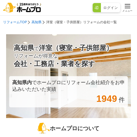
ログイン
メニュー
リフォームTOP
高知県
洋室（寝室・子供部屋）リフォームの会社一覧
高知県
洋室（寝室・子供部屋）
で
リフォームが得意な
会社・工務店・業者を探す
高知県
内
でホームプロにリフォーム会社紹介をお申
込みいただいた実績
1949
件
ホームプロについて