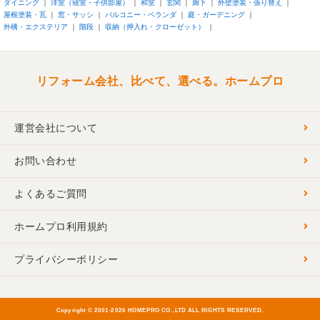
ダイニング
洋室（寝室・子供部屋）
和室
玄関
廊下
外壁塗装・張り替え
屋根塗装・瓦
窓・サッシ
バルコニー・ベランダ
庭・ガーデニング
外構・エクステリア
階段
収納（押入れ・クローゼット）
リフォーム会社、比べて、選べる。ホームプロ
運営会社について
お問い合わせ
よくあるご質問
ホームプロ利用規約
プライバシーポリシー
Copyright © 2001-
2026 HOMEPRO CO.,LTD ALL RIGHTS RESERVED.