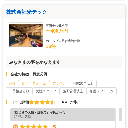
株式会社光テック
事例中心価格帯
〜400万円
ホームプロ累計成約件数
18件
みなさまの夢をかなえます。
会社の特徴・得意分野
戸建
総合リフォーム
デザイン
創業20年以上
一貫担当者制
女性スタッフ
施工管理技士
介護リフォーム
4.4
口コミ評価
（9件）
『担当者の人柄・説明力』が良かった
『納
（70代／男性）
（4
5