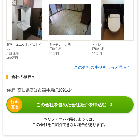
浴室・ユニットバス/トイ
キッチン・台所
トイレ
レ/...
戸建住宅
戸建住宅
戸建住宅
11万円
60万円
150万円
この会社の事例をもっと見る >
会社の概要
▼
住所 高知県高知市福井扇町1091-14
無料
この会社を含めた会社紹介を申込む
匿名
※リフォーム内容によっては、
この会社をご紹介できない場合があります。