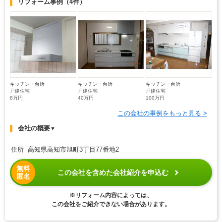
リフォーム事例
（4件）
キッチン・台所
キッチン・台所
キッチン・台所
戸建住宅
戸建住宅
戸建住宅
8万円
40万円
100万円
この会社の事例をもっと見る >
会社の概要
▼
住所 高知県高知市旭町3丁目77番地2
無料
この会社を含めた会社紹介を申込む
匿名
※リフォーム内容によっては、
この会社をご紹介できない場合があります。