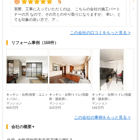
5
実際、工事に入っていただくのは、 こちらの会社の施工パート
非
ナーの方 なので、その方とのやり取りになりますが、 幸い、と
ら
ても印象の良い方で、ア…
この会社の口コミをもっと見る >
リフォーム事例
（168件）
キッチン・台所/浴室・ユニッ
キッチン・台所/トイレ/洗面
キッチン・台所/トイレ/洗面
トバス/...
所・脱衣所/...
所・脱衣所/...
マンション
マンション
マンション
900万円
320万円
166万円
この会社の事例をもっと見る >
会社の概要
▼