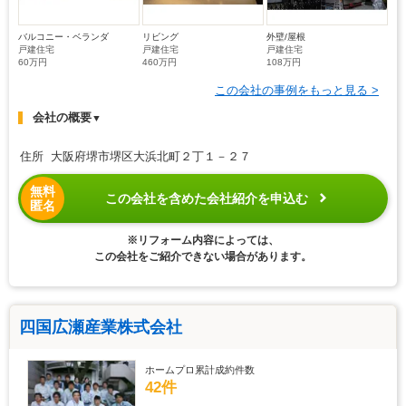
バルコニー・ベランダ
リビング
外壁/屋根
戸建住宅
戸建住宅
戸建住宅
60万円
460万円
108万円
この会社の事例をもっと見る >
会社の概要
▼
住所 大阪府堺市堺区大浜北町２丁１－２７
無料
この会社を含めた会社紹介を申込む
匿名
※リフォーム内容によっては、
この会社をご紹介できない場合があります。
四国広瀬産業株式会社
ホームプロ累計成約件数
42件