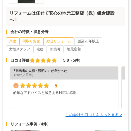
リフォームは任せて安心の地元工務店（株）鎌倉建設
へ！
会社の特徴・得意分野
戸建
間取り変更
総合リフォーム
創業20年以上
女性スタッフ
宅建
新築可
地元密着
5.0
口コミ評価
（5件）
『担当者の人柄・説明力』が良かった
『担
（60代／男性）
（5
5
的確なアドバイスと誠意ある対応に感謝。
こ
注
う
この会社の口コミをもっと見る >
リフォーム事例
（4件）