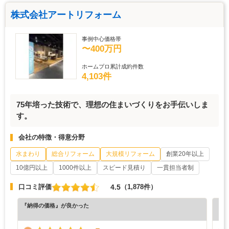
株式会社アートリフォーム
事例中心価格帯
〜400万円
ホームプロ累計成約件数
4,103件
75年培った技術で、理想の住まいづくりをお手伝いしま
す。
会社の特徴・得意分野
水まわり
総合リフォーム
大規模リフォーム
創業20年以上
10億円以上
1000件以上
スピード見積り
一貫担当者制
4.5
口コミ評価
（1,878件）
『納得の価格』が良かった
『丁
（5