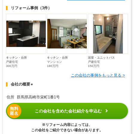
リフォーム事例
（3件）
キッチン・台所
キッチン・台所
浴室・ユニットバス
戸建住宅
マンション
戸建住宅
300万円
180万円
150万円
この会社の事例をもっと見る >
会社の概要
▼
住所 群馬県高崎市栄町1番1号
無料
この会社を含めた会社紹介を申込む
匿名
※リフォーム内容によっては、
この会社をご紹介できない場合があります。