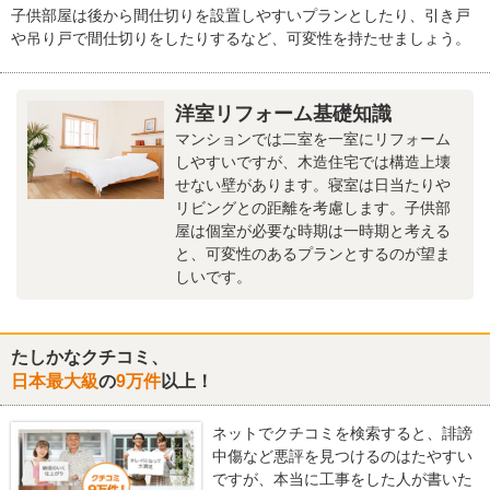
子供部屋は後から間仕切りを設置しやすいプランとしたり、引き戸
や吊り戸で間仕切りをしたりするなど、可変性を持たせましょう。
洋室リフォーム基礎知識
マンションでは二室を一室にリフォーム
しやすいですが、木造住宅では構造上壊
せない壁があります。寝室は日当たりや
リビングとの距離を考慮します。子供部
屋は個室が必要な時期は一時期と考える
と、可変性のあるプランとするのが望ま
しいです。
たしかなクチコミ、
日本最大級
の
9万件
以上！
ネットでクチコミを検索すると、誹謗
中傷など悪評を見つけるのはたやすい
ですが、本当に工事をした人が書いた