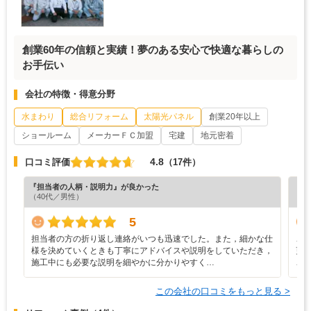
創業60年の信頼と実績！夢のある安心で快適な暮らしの
お手伝い
会社の特徴・得意分野
水まわり
総合リフォーム
太陽光パネル
創業20年以上
ショールーム
メーカーＦＣ加盟
宅建
地元密着
4.8
口コミ評価
（17件）
『担当者の人柄・説明力』が良かった
『担
（40代／男性）
（6
5
担当者の方の折り返し連絡がいつも迅速でした。また，細かな仕
こ
様を決めていくときも丁寧にアドバイスや説明をしていただき，
更
施工中にも必要な説明を細やかに分かりやすく…
こ
この会社の口コミをもっと見る >