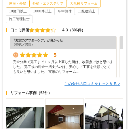
屋根・外壁
外構・エクステリア
大規模リフォーム
10億円以上
1000件以上
年中無休
二級建築士
施工管理技士
4.3
口コミ評価
（306件）
『充実のアフターケア』が良かった
『納
（60代／男性）
（7
5
完全分業で完工まで１ヶ月以上要した所は、改善点ではと思いま
各
した。 完工後の料金一括支払いは、安心して工事を依頼でとて
の
も良いと思いました。 実家のリフォーム…
に
この会社の口コミをもっと見る >
リフォーム事例
（52件）