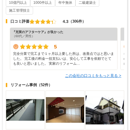
10億円以上
1000件以上
年中無休
二級建築士
施工管理技士
4.3
口コミ評価
（306件）
『充実のアフターケア』が良かった
『納
（60代／男性）
（7
5
完全分業で完工まで１ヶ月以上要した所は、改善点ではと思いま
各
した。 完工後の料金一括支払いは、安心して工事を依頼でとて
の
も良いと思いました。 実家のリフォーム…
に
この会社の口コミをもっと見る >
リフォーム事例
（52件）