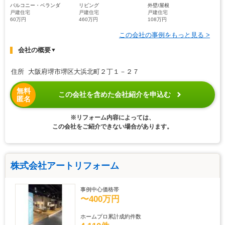
バルコニー・ベランダ
リビング
外壁/屋根
戸建住宅
戸建住宅
戸建住宅
60万円
460万円
108万円
この会社の事例をもっと見る >
会社の概要
▼
住所 大阪府堺市堺区大浜北町２丁１－２７
無料
この会社を含めた会社紹介を申込む
匿名
※リフォーム内容によっては、
この会社をご紹介できない場合があります。
株式会社アートリフォーム
事例中心価格帯
〜400万円
ホームプロ累計成約件数