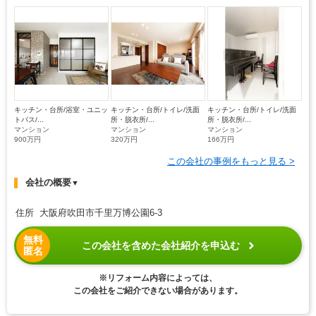
キッチン・台所/浴室・ユニッ
キッチン・台所/トイレ/洗面
キッチン・台所/トイレ/洗面
トバス/...
所・脱衣所/...
所・脱衣所/...
マンション
マンション
マンション
900万円
320万円
166万円
この会社の事例をもっと見る >
会社の概要
▼
住所 大阪府吹田市千里万博公園6-3
無料
この会社を含めた会社紹介を申込む
匿名
※リフォーム内容によっては、
この会社をご紹介できない場合があります。