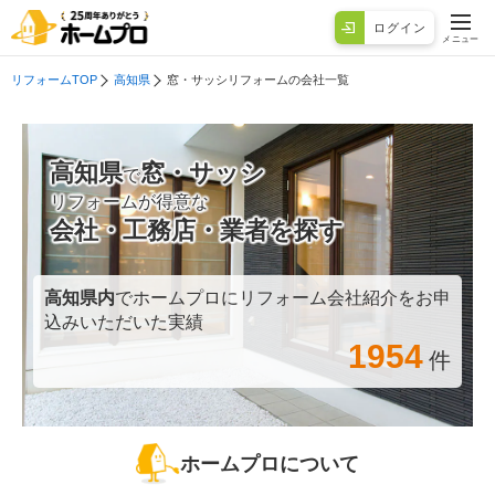
ログイン
メニュー
リフォームTOP
高知県
窓・サッシリフォームの会社一覧
高知県
窓・サッシ
で
リフォームが得意な
会社・工務店・業者を探す
高知県
内
でホームプロにリフォーム会社紹介をお申
込みいただいた実績
1954
件
ホームプロについて