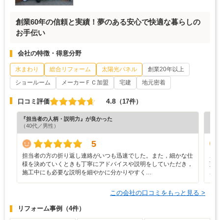
創業60年の信頼と実績！夢のある安心で快適な暮らしの
お手伝い
会社の特徴・得意分野
水まわり
総合リフォーム
太陽光パネル
創業20年以上
ショールーム
メーカーＦＣ加盟
宅建
地元密着
4.8
口コミ評価
（17件）
『担当者の人柄・説明力』が良かった
『担
（40代／男性）
（6
5
担当者の方の折り返し連絡がいつも迅速でした。また，細かな仕
こ
様を決めていくときも丁寧にアドバイスや説明をしていただき，
更
施工中にも必要な説明を細やかに分かりやすく…
こ
この会社の口コミをもっと見る >
リフォーム事例
（4件）