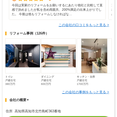
今回は実家のリフォームをお願いするにあたり他社と比較して直
1
感で決めましたが私を含め両親共、200%満足の出来上がりでし
器
た。 今後は他もリフォームしなければな…
感
この会社の口コミをもっと見る >
リフォーム事例
（126件）
トイレ
ダイニング
キッチン・台所
戸建住宅
戸建住宅
戸建住宅
380万円
600万円
1700万円
この会社の事例をもっと見る >
会社の概要
▼
住所 高知県高知市北竹島町363番地