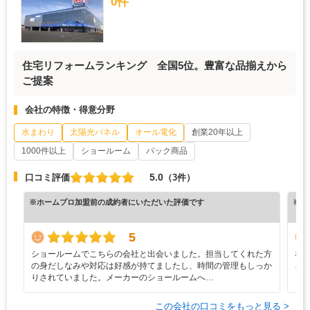
0件
住宅リフォームランキング 全国5位。豊富な品揃えから
ご提案
会社の特徴・得意分野
水まわり
太陽光パネル
オール電化
創業20年以上
1000件以上
ショールーム
パック商品
5.0
口コミ評価
（3件）
※ホームプロ加盟前の成約者にいただいた評価です
※ホ
5
ショールームでこちらの会社と出会いました。担当してくれた方
な
の身だしなみや対応は好感が持てましたし、時間の管理もしっか
ろ
りされていました。メーカーのショールームへ…
と
この会社の口コミをもっと見る >