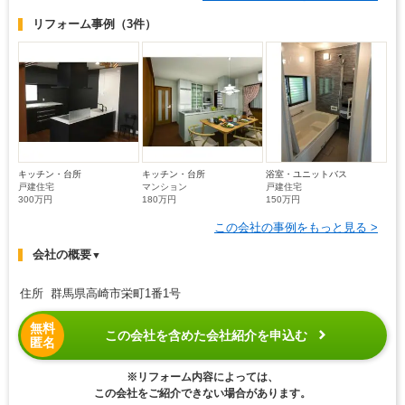
リフォーム事例
（3件）
キッチン・台所
キッチン・台所
浴室・ユニットバス
戸建住宅
マンション
戸建住宅
300万円
180万円
150万円
この会社の事例をもっと見る >
会社の概要
▼
住所 群馬県高崎市栄町1番1号
無料
この会社を含めた会社紹介を申込む
匿名
※リフォーム内容によっては、
この会社をご紹介できない場合があります。