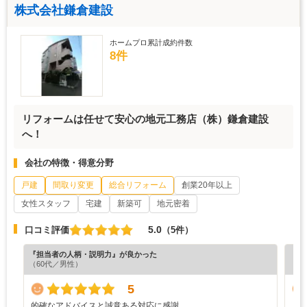
株式会社鎌倉建設
ホームプロ累計成約件数
8件
リフォームは任せて安心の地元工務店（株）鎌倉建設
へ！
会社の特徴・得意分野
戸建
間取り変更
総合リフォーム
創業20年以上
女性スタッフ
宅建
新築可
地元密着
5.0
口コミ評価
（5件）
『担当者の人柄・説明力』が良かった
『担
（60代／男性）
（5
5
的確なアドバイスと誠意ある対応に感謝。
こ