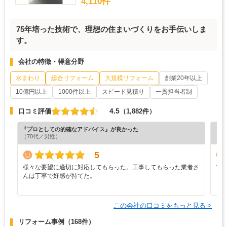
4,110件
75年培った技術で、理想の住まいづくりをお手伝いしま
す。
会社の特徴・得意分野
水まわり
総合リフォーム
大規模リフォーム
創業20年以上
10億円以上
1000件以上
スピード見積り
一貫担当者制
4.5
口コミ評価
（1,882件）
『プロとしての的確なアドバイス』が良かった
『担
（70代／男性）
（3
5
様々な要望に適切に対応してもらった。工事してもらった業者さ
ア
んは丁寧で好感が持てた。
この会社の口コミをもっと見る >
リフォーム事例
（168件）