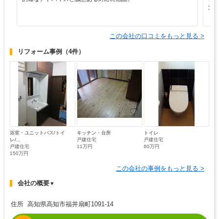
注
う
この会社の口コミをもっと見る >
リフォーム事例
（4件）
浴室・ユニットバス/トイ
キッチン・台所
トイレ
レ/...
戸建住宅
戸建住宅
戸建住宅
11万円
60万円
150万円
この会社の事例をもっと見る >
会社の概要
▼
住所 高知県高知市福井扇町1091-14