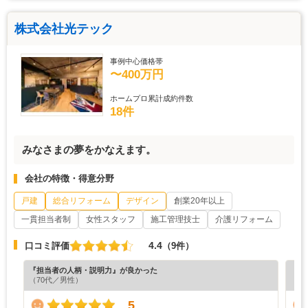
株式会社光テック
事例中心価格帯
〜400万円
ホームプロ累計成約件数
18件
みなさまの夢をかなえます。
会社の特徴・得意分野
戸建
総合リフォーム
デザイン
創業20年以上
一貫担当者制
女性スタッフ
施工管理技士
介護リフォーム
4.4
口コミ評価
（9件）
『担当者の人柄・説明力』が良かった
『納
（70代／男性）
（4
5