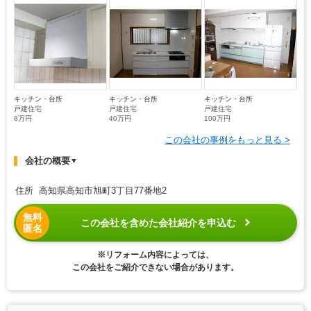
キッチン・台所
キッチン・台所
キッチン・台所
戸建住宅
戸建住宅
戸建住宅
8万円
40万円
100万円
この会社の事例をもっと見る >
会社の概要
▼
住所 高知県高知市旭町3丁目77番地2
無料
この会社を含めた会社紹介を申込む
匿名
※リフォーム内容によっては、
この会社をご紹介できない場合があります。