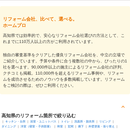
リフォーム会社、比べて、選べる。
ホームプロ
高知県では効率的で、安心なリフォーム会社選びの方法として、こ
れまでに110万人以上の方がご利用されています。
独自の審査基準をクリアした優良リフォーム会社を、中立の立場で
ご紹介しています。予算や条件に合う複数社の中から、ぴったりの1
社を選べます。90,000件以上の施主によるリフォーム会社の評判、
クチコミも掲載。110,000件を超えるリフォーム事例や、リフォー
ムを成功させるためのノウハウを多数掲載しています。リフォーム
をご検討の際は、ぜひご利用ください。
高知県
のリフォーム箇所で絞り込む
キッチン・台所
浴室・ユニットバス
トイレ
洗面所・脱衣所
リビング
ダイニング
洋室（寝室・子供部屋）
和室
玄関
廊下
外壁塗装・張り替え