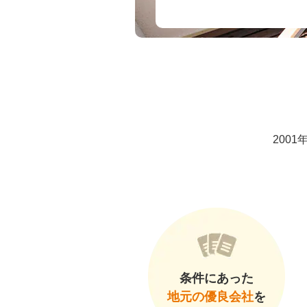
200
条件にあった
地元の優良会社
を