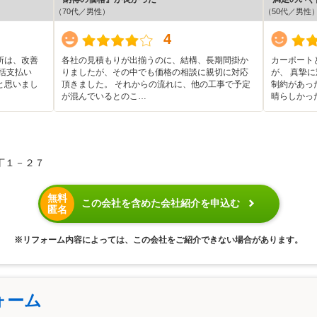
（70代／男性）
（50代／男性
4
所は、改善
各社の見積もりが出揃うのに、結構、長期間掛か
カーポート
括支払い
りましたが、その中でも価格の相談に親切に対応
が、 真摯
と思いまし
頂きました。 それからの流れに、他の工事で予定
制約があっ
が混んでいるとのこ…
晴らしかっ
丁１－２７
無料
この会社を含めた会社紹介を申込む
匿名
※リフォーム内容によっては、この会社をご紹介できない場合があります。
ォーム