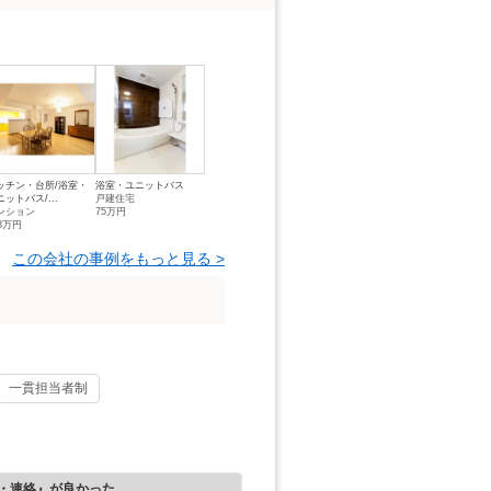
ッチン・台所/浴室・
浴室・ユニットバス
ニットバス/...
戸建住宅
ンション
75万円
58万円
この会社の事例をもっと見る >
一貫担当者制
・連絡』が良かった