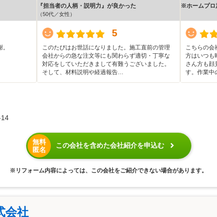
『担当者の人柄・説明力』が良かった
※ホームプロ
（50代／女性）
5
謝。
このたびはお世話になりました。施工直前の管理
こちらの会
会社からの急な注文等にも関わらず適切・丁寧な
方はいつも
対応をしていただきまして有難うございました。
さん方も顔
そして、材料説明や経過報告…
す。作業中
14
無料
この会社を含めた会社紹介を申込む
匿名
※リフォーム内容によっては、この会社をご紹介できない場合があります。
式会社