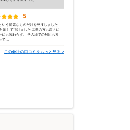
）
5
という簡素なものだけを発注しました
に対応して頂けました 工事の方も高さに
たにも関わらず、 その場での対応も素
たで…
この会社の口コミをもっと見る >