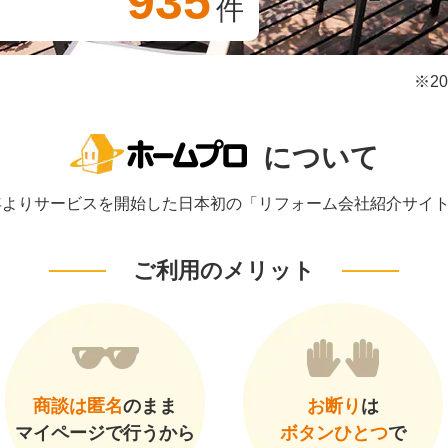
935
件
※2
について
1年よりサービスを開始した日本初の「リフォーム会社紹介サイ
ご利用のメリット
商談は匿名
のまま
お断り
は
マイページで行うから
ボタンひとつ
で