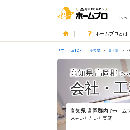
比べて
ホーム
ホームプロとは
リフォームTOP
高知県
高岡郡
高知県 高岡郡
でバ
会社・工
高知県 高岡郡
内
でホーム
込みいただいた実績