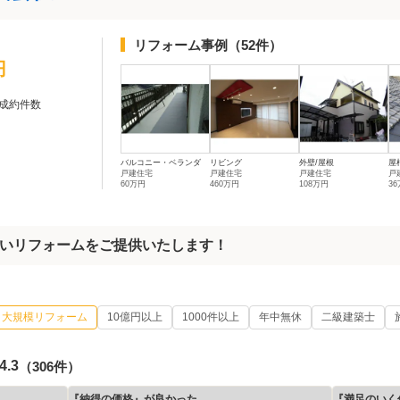
リフォーム事例
（52件）
円
成約件数
バルコニー・ベランダ
リビング
外壁/屋根
屋
戸建住宅
戸建住宅
戸建住宅
戸
60万円
460万円
108万円
3
いリフォームをご提供いたします！
大規模リフォーム
10億円以上
1000件以上
年中無休
二級建築士
4.3
（306件）
『納得の価格』が良かった
『満足のいく