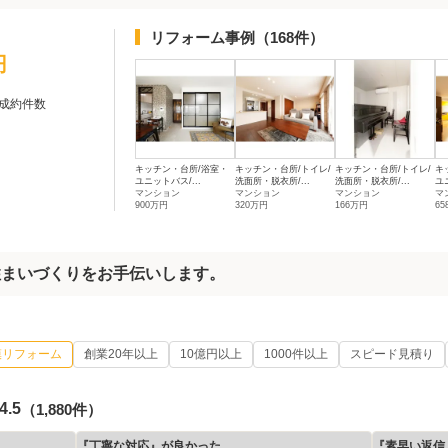
リフォーム事例
（168件）
円
成約件数
キッチン・台所/浴室・
キッチン・台所/トイレ/
キッチン・台所/トイレ/
キ
ユニットバス/...
洗面所・脱衣所/...
洗面所・脱衣所/...
ユ
マンション
マンション
マンション
マ
900万円
320万円
166万円
6
住まいづくりをお手伝いします。
模リフォーム
創業20年以上
10億円以上
1000件以上
スピード見積り
4.5
（1,880件）
『丁寧な対応』が良かった
『素早い返信