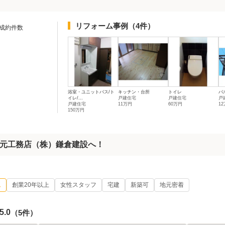
リフォーム事例
（4件）
成約件数
浴室・ユニットバス/ト
キッチン・台所
トイレ
バ
イレ/...
戸建住宅
戸建住宅
戸
戸建住宅
11万円
60万円
1
150万円
元工務店（株）鎌倉建設へ！
ム
創業20年以上
女性スタッフ
宅建
新築可
地元密着
5.0
（5件）