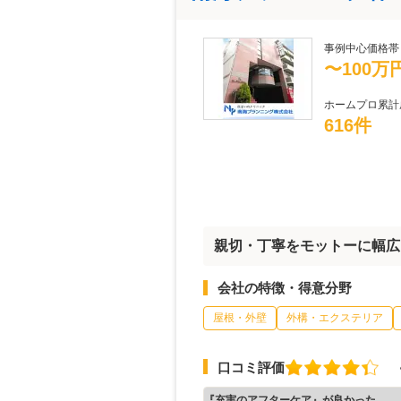
事例中心価格帯
〜100万
ホームプロ累計
616件
親切・丁寧をモットーに幅広
会社の特徴・得意分野
屋根・外壁
外構・エクステリア
口コミ評価
『充実のアフターケア』が良かった