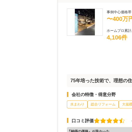
事例中心価格帯
〜400万
ホームプロ累計
4,106件
75年培った技術で、理想の
会社の特徴・得意分野
水まわり
総合リフォーム
大規
口コミ評価
『納得の価格』が良かった