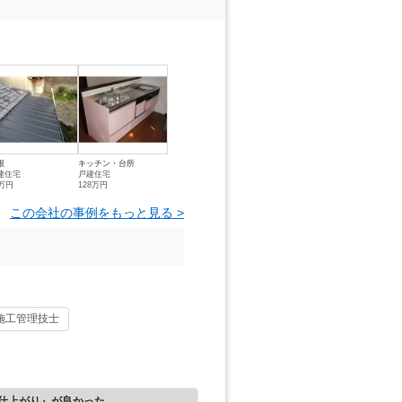
根
キッチン・台所
建住宅
戸建住宅
6万円
128万円
この会社の事例をもっと見る >
施工管理技士
仕上がり』が良かった