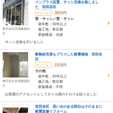
インプラス設置、サッシ交換を致しまし
た 世田谷区
35
万円
マンション
窓・サッシ／窓・サッシ
築年数：30年以上
株式会社宮地建築設
施工地：東京都
計
家族構成：夫婦
サッシ交換を行いました
断熱材充填もプラスした耐震補強 世田谷
区
15
万円
マンション
その他
築年数：30年以上
株式会社宮地建築設
施工地：東京都
計
家族構成：不明
お部屋のアクセントとしてタイル調のクロスを貼りました
世田谷区 思い出のある部分はそのままに
耐震改修リフォーム