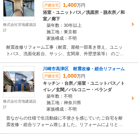
1,400
万円
戸建住宅
浴室・ユニットバス／洗面所・脱衣所／和
室／廊下
株式会社宮地建築設
築年数：30年以上
計
施工地：東京都
家族構成：不明
耐震改修リフォーム工事（耐震、屋根一部葺き替え、ユニッ
トバス、洗面化粧台、サッシ、玄関扉、外壁塗装等） のご依
頼をいただき、施工させていただきました。 グリーンポイン
トも利用でき、新しい家電も取得できました。 築年数が経っ
川崎市高津区 耐震改修・総合リフォーム
ているお家でしたので、施主様は耐震面等でご不安に感じら
1,000
万円
戸建住宅
れていたようですが、 工事後は安心して住めるようになった
キッチン・台所／浴室・ユニットバス／ト
とのこと、大変嬉しく思います。 リフォーム前の内装の雰囲
イレ／玄関／バルコニー・ベランダ
気を極力そのままに、再利用できる箇所と新しく造る箇所を
築年数：不明
検討し 素敵な内装に仕上げることができました。 思い出のあ
株式会社宮地建築設
施工地：神奈川県
る古い部分ときれいになった新しい部分を喜んでいただけま
計
家族構成：不明
した。
昔ながらの仕様で生活動線に不便さを感じていたご自宅を耐
震改修・総合リフォーム致しました。リフォームによりとて
も暮らしやすい、明るいお家に生まれ変わりました！ 鮮やか
な外観が目を引くとても素敵なご自宅です！