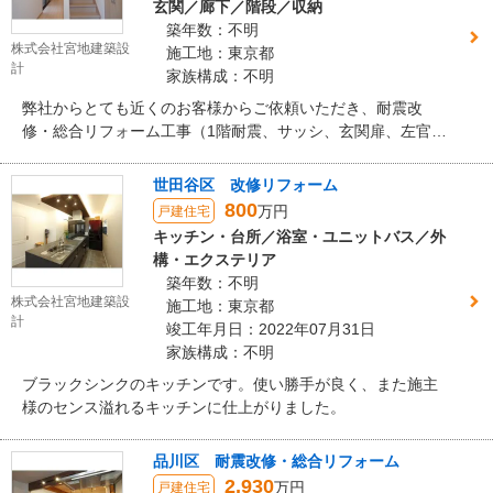
玄関／廊下／階段／収納
築年数：不明
株式会社宮地建築設
施工地：東京都
計
家族構成：不明
弊社からとても近くのお客様からご依頼いただき、耐震改
修・総合リフォーム工事（1階耐震、サッシ、玄関扉、左官塗
装等）をさせていただきました。ご近所ということもあり、
打合せやご相談等スムーズに進めることができました。仕上
世田谷区 改修リフォーム
がりにとてもご満足いただけて大変嬉しく思います。
800
万円
戸建住宅
キッチン・台所／浴室・ユニットバス／外
構・エクステリア
築年数：不明
株式会社宮地建築設
施工地：東京都
計
竣工年月日：2022年07月31日
家族構成：不明
ブラックシンクのキッチンです。使い勝手が良く、また施主
様のセンス溢れるキッチンに仕上がりました。
品川区 耐震改修・総合リフォーム
2,930
万円
戸建住宅