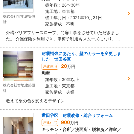
築年数：26〜30年
施工地：東京都
株式会社宮地建築設
竣工年月日：2021年10月31日
計
家族構成：不明
外構バリアフリースロープ、門扉工事をさせていただきまし
た。 介護保険を利用でき、車椅子利用もスムーズになり、仕
上がりも大変ご満足いただけました。 施主様にも色々とご協
力いただき、住みながらの工事ができました。 少しでも快適
耐震補強にあたり、壁のカラーを変更しま
に過ごせるお手伝いができましたこと、大変嬉しく思いま
した 世田谷区
す。
20
万円
戸建住宅
和室
築年数：30年以上
株式会社宮地建築設
施工地：東京都
計
家族構成：夫婦
敢えて壁の色を変えるデザイン
世田谷区 耐震改修・総合リフォーム
900
万円
戸建住宅
キッチン・台所／洗面所・脱衣所／洋室／