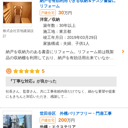
納戸を有効利用できる収納＆デスク書斎に
リフォーム
30
万円
戸建住宅
洋室／収納
築年数：30年以上
株式会社宮地建築設
施工地：東京都
計
竣工年月日：2019年03月29日
家族構成：夫婦、子供1人
納戸を収納力のある書斎にリフォーム。リフォーム前は既製
品の収納棚を利用しており、納戸を有効活用出来ていなかっ
たのですが、小さい空間を最大限にご希望通りの温かみのあ
る書斎空間に生まれ変わる事が出来ました。床はｸｯｼｮﾝ性のあ
5
る直貼り用フローリングを使用し、既存床の凹凸を吸収して
『丁寧な対応』が良かった
おります。壁、天井はお施主様とご相談の上、現状のままで
も使用可能と判断しました。机、固定棚の高さ枚数、奥行き
社長さん、監督さん、共に工事依頼内容だけでなく、細かな要望や提案
寸法もご主人とお打合せの上で計画しております。
にもきちんと対応いただき、感謝して…
世田谷区 外構バリアフリー・門扉工事
200
万円
戸建住宅
外構・エクステリア