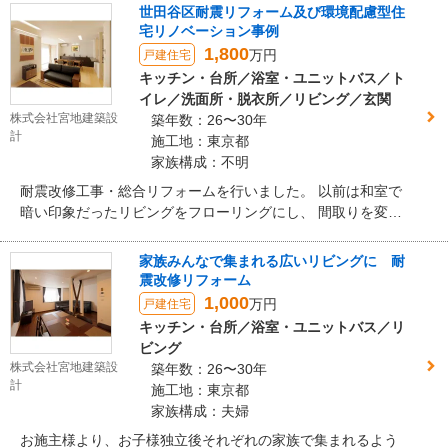
を施工しております。 世田谷区の環境配慮型リノベーション
世田谷区耐震リフォーム及び環境配慮型住
の補助金も利用した物件です。
宅リノベーション事例
1,800
万円
戸建住宅
キッチン・台所／浴室・ユニットバス／ト
イレ／洗面所・脱衣所／リビング／玄関
株式会社宮地建築設
築年数：26〜30年
計
施工地：東京都
家族構成：不明
耐震改修工事・総合リフォームを行いました。 以前は和室で
暗い印象だったリビングをフローリングにし、 間取りを変え
ることで光が差し込み 明るいリビングに生まれ変わりまし
た。 以前よりも広く快適な空間となりました。
家族みんなで集まれる広いリビングに 耐
震改修リフォーム
1,000
万円
戸建住宅
キッチン・台所／浴室・ユニットバス／リ
ビング
株式会社宮地建築設
築年数：26〜30年
計
施工地：東京都
家族構成：夫婦
お施主様より、お子様独立後それぞれの家族で集まれるよう