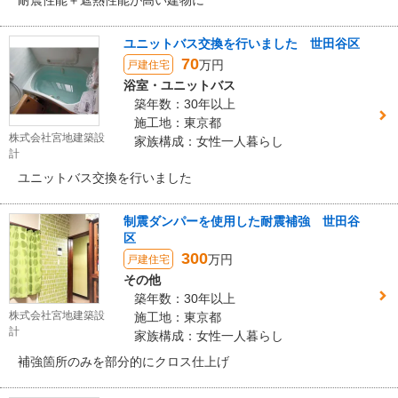
耐震性能＋遮熱性能が高い建物に
ユニットバス交換を行いました 世田谷区
70
万円
戸建住宅
浴室・ユニットバス
築年数：30年以上
施工地：東京都
株式会社宮地建築設
家族構成：女性一人暮らし
計
ユニットバス交換を行いました
制震ダンパーを使用した耐震補強 世田谷
区
300
万円
戸建住宅
その他
築年数：30年以上
株式会社宮地建築設
施工地：東京都
計
家族構成：女性一人暮らし
補強箇所のみを部分的にクロス仕上げ