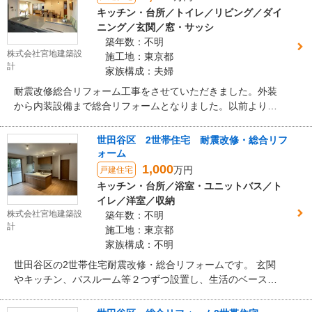
キッチン・台所／トイレ／リビング／ダイ
ニング／玄関／窓・サッシ
築年数：不明
株式会社宮地建築設
施工地：東京都
計
家族構成：夫婦
耐震改修総合リフォーム工事をさせていただきました。外装
から内装設備まで総合リフォームとなりました。以前よりも
更に素敵なお家に生まれ変わり、施主様にも大変喜んでいた
だけました。こちらのキッチンはナスラックキッチンセスパ
世田谷区 2世帯住宅 耐震改修・総合リフ
で、耐久性に優れたクォーツ（水晶）を採用した新素材のブ
ォーム
ラックシンクです。スタイリッシュなデザインで、利便性・
1,000
万円
戸建住宅
機能性に優れたキッチンです。
キッチン・台所／浴室・ユニットバス／ト
イレ／洋室／収納
株式会社宮地建築設
築年数：不明
計
施工地：東京都
家族構成：不明
世田谷区の2世帯住宅耐震改修・総合リフォームです。 玄関
やキッチン、バスルーム等２つずつ設置し、生活のベースは
それぞれ別々にすることで家庭の生活のリズムを守りながら
過ごすことができます。 広々としたアイランドキッチンやバ