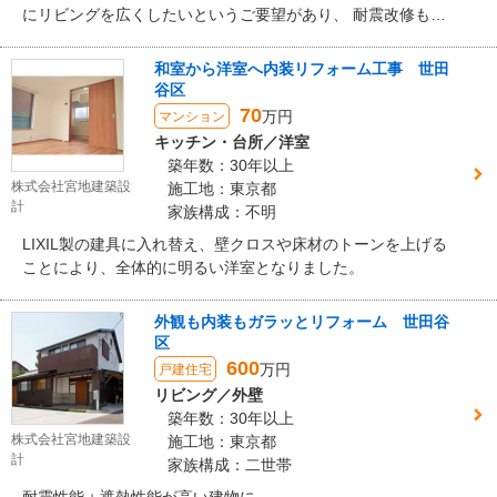
にリビングを広くしたいというご要望があり、 耐震改修も行
い、建物の状況を見ながら最善のプランをご提案させていた
だき、総合的にリフォームさせていただきました。 お客様に
和室から洋室へ内装リフォーム工事 世田
も大変喜んでいただけました。ご家族皆様でお家時間をより
谷区
快適に楽しんでいただきたいと思います。
70
万円
マンション
キッチン・台所／洋室
築年数：30年以上
株式会社宮地建築設
施工地：東京都
計
家族構成：不明
LIXIL製の建具に入れ替え、壁クロスや床材のトーンを上げる
ことにより、全体的に明るい洋室となりました。
外観も内装もガラッとリフォーム 世田谷
区
600
万円
戸建住宅
リビング／外壁
築年数：30年以上
株式会社宮地建築設
施工地：東京都
計
家族構成：二世帯