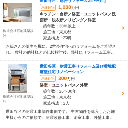
世田谷区 総合リフォーム2世帯住宅
スルームで快適な空間を作ることができました。
1,000
万円
戸建住宅
キッチン・台所／浴室・ユニットバス／洗
面所・脱衣所／リビング／洋室
築年数：30年以上
株式会社宮地建築設
施工地：東京都
計
家族構成：不明
お孫さんの誕生を機に、2世帯住宅へのリフォームをご希望さ
れ、 数社の他社様との比較検討後、弊社にリフォーム工事を
ご依頼いただき、 ご自宅全体の総合リフォーム工事をさせて
いただきました。 築35年の住宅を世代を超えて住み継がれ、
世田谷区 耐震工事リフォーム及び環境配
孫世代の新居として生まれ変わりました。 天井裏に遮音性能
慮型住宅リノベーション
向上の防音工事も行い、玄関は別にし、 2世帯住宅仕様とし
300
万円
戸建住宅
てのプライバシーを確保しています。
浴室・ユニットバス／外壁
築年数：26〜30年
株式会社宮地建築設
施工地：東京都
計
家族構成：2人
世田谷区の耐震工事物件事例です。 中古物件を購入したお施
主様からのご依頼で、耐震改修工事、浴室工事、外壁工事を
行いました。 外壁は道路面の目立つ範囲を耐火木製ｻｲﾃﾞｨﾝｸﾞ