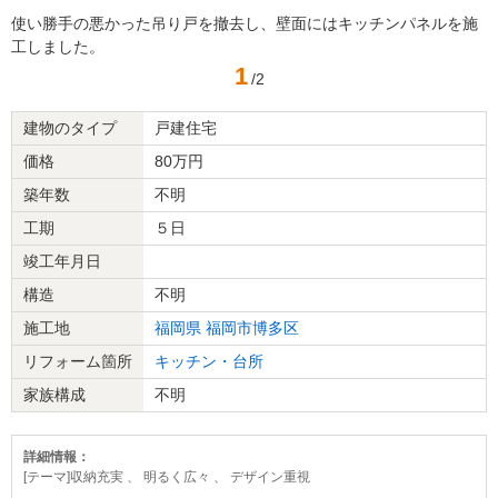
使い勝手の悪かった吊り戸を撤去し、壁面にはキッチンパネルを施
工しました。
1
/2
建物のタイプ
戸建住宅
価格
80万円
築年数
不明
工期
５日
竣工年月日
構造
不明
施工地
福岡県
福岡市博多区
リフォーム箇所
キッチン・台所
家族構成
不明
詳細情報：
[テーマ]収納充実 、 明るく広々 、 デザイン重視