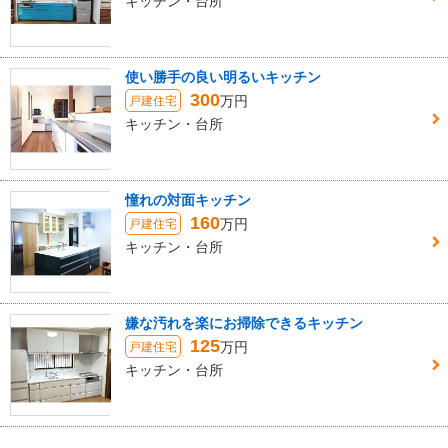
キッチン・台所
使い勝手の良い明るいキッチン
300
万円
戸建住宅
キッチン・台所
憧れの対面キッチン
160
万円
戸建住宅
キッチン・台所
嫌な汚れを楽にお掃除できるキッチン
125
万円
戸建住宅
キッチン・台所