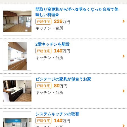
間取り変更和から洋へ✿明るくなった台所で美
味しい料理✿
226
万円
戸建住宅
キッチン・台所
2階キッチンを新設
140
万円
戸建住宅
キッチン・台所
ビンテージの家具が似合うお家
80
万円
戸建住宅
キッチン・台所
システムキッチンの取替
140
万円
戸建住宅