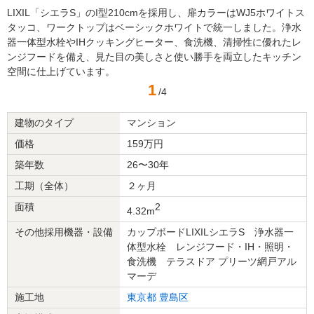
LIXIL「シエラS」のI型210cmを採用し、扉カラーはWJ5ホワイトス
タッコ、ワークトップはベーシックホワイトで統一しました。浄水
器一体型水栓やIHクッキングヒーター、食洗機、清掃性に優れたレ
ンジフードを備え、見た目の美しさと使い勝手を両立したキッチン
空間に仕上げています。
1
/4
建物のタイプ
マンション
価格
159万円
築年数
26〜30年
工期（全体）
２ヶ月
面積
2
4.32m
その他採用機器・設備
カップボードLIXILシエラS 浄水器一
体型水栓 レンジフード・IH・照明・
食洗機 テラスドア プリーツ網戸アル
マーデ
施工地
東京都
豊島区