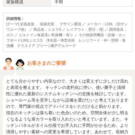
家族構成
不明
詳細情報：
[テーマ] 全面改装 、 収納充実 、 デザイン重視 ／ メーカー：LIXIL（旧サン
ウエーブ他） ／ 商品名：シエラS ／ レイアウト：壁付：I型 ／ 調理器具：
ガス ／ ビルトイン食器洗い乾燥機：有り ／ その他採用機器・設備：カッ
プボードLIXILシエラS 浄水器一体型水栓 レンジフード・IH・照明・食
洗機 テラスドア プリーツ網戸アルマーデ
お客さまのご要望
とても分かりやすい内容なので、大きくは変えずに少しだけ流れ
と表現を整えます。 キッチンの老朽化に伴い、使い勝手と清掃
性に優れた最新のシステムキッチンへの交換を検討しています。
ショールーム等を見学しながら設備を選びたいと考えております
ので、専門家の視点でアドバイスをいただけると助かります。
現在のキッチンは落ち着いた色合いのため、空間全体が少し明る
くなるような扉カラーを取り入れたいと考えています。また、キ
ッチンパネルがタイル仕様でお手入れに手間がかかるため、より
清掃しやすい素材への変更を希望しています。あわせて、収納力