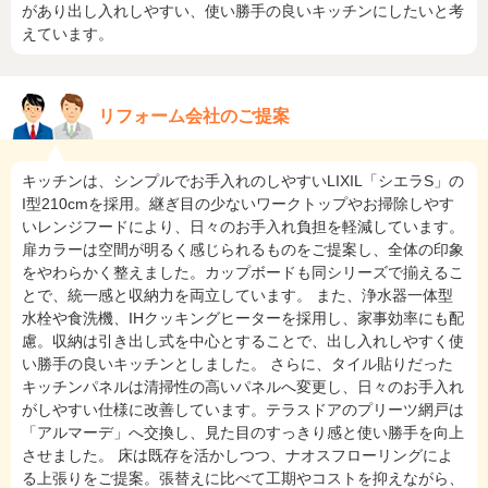
があり出し入れしやすい、使い勝手の良いキッチンにしたいと考
えています。
リフォーム会社のご提案
キッチンは、シンプルでお手入れのしやすいLIXIL「シエラS」の
I型210cmを採用。継ぎ目の少ないワークトップやお掃除しやす
いレンジフードにより、日々のお手入れ負担を軽減しています。
扉カラーは空間が明るく感じられるものをご提案し、全体の印象
をやわらかく整えました。カップボードも同シリーズで揃えるこ
とで、統一感と収納力を両立しています。 また、浄水器一体型
水栓や食洗機、IHクッキングヒーターを採用し、家事効率にも配
慮。収納は引き出し式を中心とすることで、出し入れしやすく使
い勝手の良いキッチンとしました。 さらに、タイル貼りだった
キッチンパネルは清掃性の高いパネルへ変更し、日々のお手入れ
がしやすい仕様に改善しています。テラスドアのプリーツ網戸は
「アルマーデ」へ交換し、見た目のすっきり感と使い勝手を向上
させました。 床は既存を活かしつつ、ナオスフローリングによ
る上張りをご提案。張替えに比べて工期やコストを抑えながら、