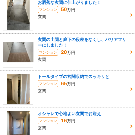
お洒落な玄関に仕上がりました！
50
万円
マンション
玄関
玄関の土間と廊下の段差をなくし、バリアフリ
ーにしました！
20
万円
マンション
玄関
トールタイプの玄関収納でスッキリと
65
万円
マンション
玄関
オシャレで心地よい玄関でお迎え
16
万円
マンション
玄関