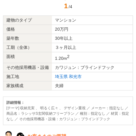
1
/4
建物のタイプ
マンション
価格
20万円
築年数
30年以上
工期（全体）
３ヶ月以上
面積
2
1.20m
その他採用機器・設備
カワジュン：ブラインドフック
施工地
埼玉県
和光市
家族構成
夫婦
詳細情報：
[テーマ] 収納充実 、 明るく広々 、 デザイン重視 ／ メーカー：指定なし ／
商品名：ラシッサS玄関収納フリープラン ／ 種別：指定なし ／ 材質：指定
なし ／ その他採用機器・設備：カワジュン：ブラインドフック