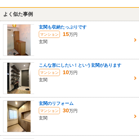
よく似た事例
玄関も収納たっぷりです
15
万円
マンション
玄関
こんな形にしたい！という玄関があります
10
万円
マンション
玄関
玄関のリフォーム
30
万円
マンション
玄関