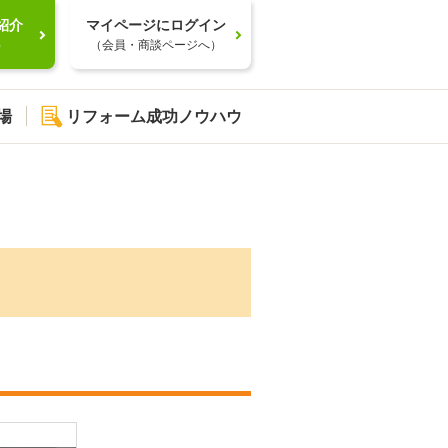
紹介
マイページにログイン
）
（会員・商談ページへ）
場
リフォーム成功ノウハウ