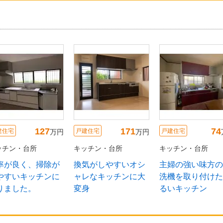
7
171
74
戸建住宅
戸建住宅
戸建住
万円
万円
万円
キッチン・台所
キッチン・台所
キッチ
除が
換気がしやすいオシ
主婦の強い味方の食
Pana
ンに
ャレなキッチンに大
洗機を取り付けた明
キッ
変身
るいキッチン