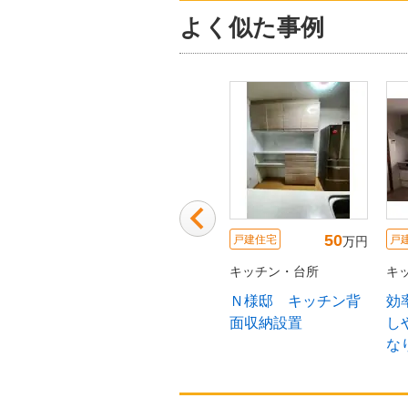
よく似た事例
500
50
12
戸建住宅
戸建住宅
戸建住宅
万円
万円
キッチン・台所
キッチン・台所
キッチン・台所
家族と仲間が集う開
Ｎ様邸 キッチン背
効率が良く、掃
放的な住まい
面収納設置
しやすいキッチ
なりました。