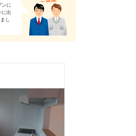
プンに
ンに出
しまし