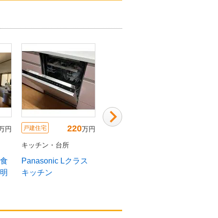
220
142
500
宅
戸建住宅
戸建住宅
万円
万円
万
ン・台所
キッチン・台所
キッチン・台所
sonic Lクラス
「住み慣れた家を、
家族と仲間が集う開
チン
もっと好きに」まる
放的な住まい
ごと快適リフォーム