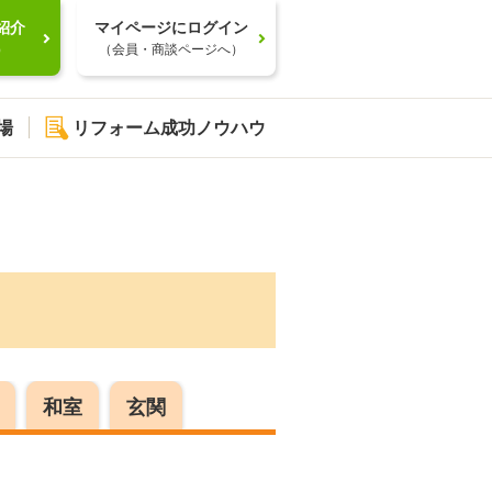
紹介
マイページにログイン
）
（会員・商談ページへ）
場
リフォーム成功ノウハウ
和室
玄関