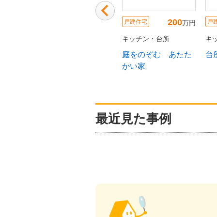
140
200
190
戸建住宅
戸建住宅
戸
万円
万円
万円
所
キッチン・台所
キッチン・台所
キ
からペニ
レイアウト変更で開
スッキリした見栄え
お
ッチンへ
放感が増した明るい
にこだわったキッチ
Ｌ
対面キッチン
ン
工
最近見た事例