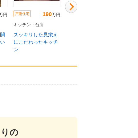
220
140
戸建住宅
戸建住宅
戸建住宅
万円
万円
万円
キッチン・台所
キッチン・台所
キッチン
たた
台所からキッチンへ
I型キッチンからペニ
レイア
ンシュラキッチンへ
放感が
対面キ
たりの