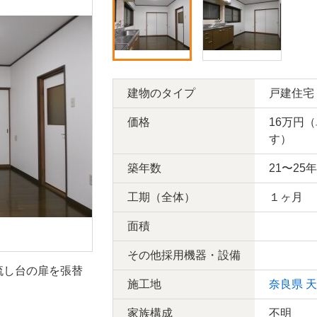
建物のタイプ
戸建住宅
価格
16万円
す）
築年数
21〜25年
工期（全体）
１ヶ月
面積
その他採用機器・設備
流し台の扉を張替
施工地
奈良県
天
家族構成
不明