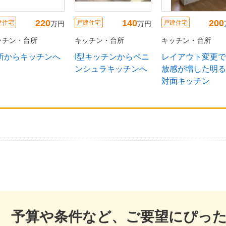
80
200
200
建住宅
戸建住宅
戸建住宅
万円
万円
ッチン・台所
キッチン・台所
キッチン・台所
手入れが楽になる
落ち着いた大人キッ
庭をのぞむ あ
型キッチン取替え
チンに
かい家
事
予算や条件など、ご要望にぴっ