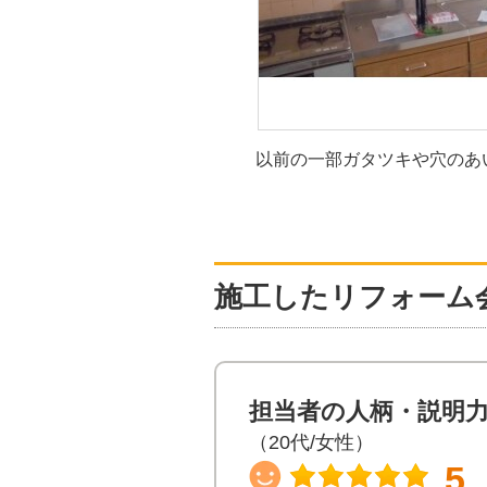
以前の一部ガタツキや穴のあ
施工したリフォーム
担当者の人柄・説明
（20代/女性）
5