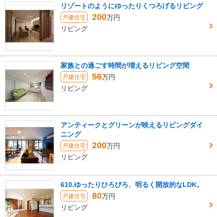
リゾートのようにゆったりくつろげるリビング
200
万円
戸建住宅
リビング
家族との過ごす時間が増えるリビング空間
56
万円
戸建住宅
リビング
アンティークとグリーンが映えるリビングダイ
ニング
200
万円
戸建住宅
リビング
610.ゆったりひろびろ、明るく開放的なLDK。
80
万円
戸建住宅
リビング