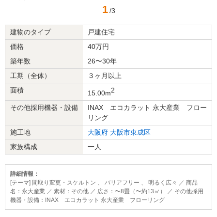
1
/3
建物のタイプ
戸建住宅
価格
40万円
築年数
26〜30年
工期（全体）
３ヶ月以上
面積
2
15.00m
その他採用機器・設備
INAX エコカラット 永大産業 フロー
リング
施工地
大阪府
大阪市東成区
家族構成
一人
詳細情報：
[テーマ] 間取り変更・スケルトン 、 バリアフリー 、 明るく広々 ／ 商品
名：永大産業 ／ 素材：その他 ／ 広さ：〜8畳（〜約13㎡） ／ その他採用
機器・設備：INAX エコカラット 永大産業 フローリング