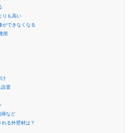
る
事よりも高い
補修ができなくなる
費用
付け
具設置
り
い
清掃など
される外壁材は？