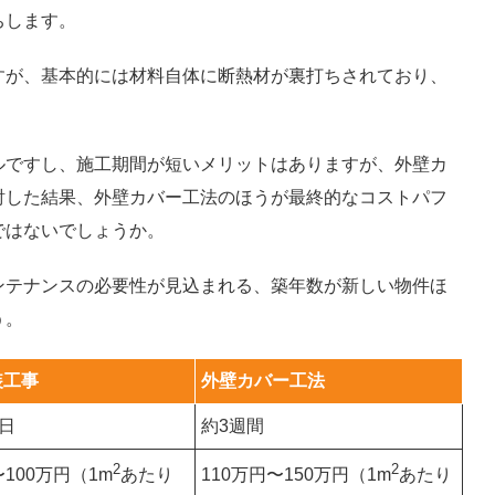
ちします。
すが、基本的には材料自体に断熱材が裏打ちされており、
。
ルですし、施工期間が短いメリットはありますが、外壁カ
討した結果、外壁カバー工法のほうが最終的なコストパフ
ではないでしょうか。
ンテナンスの必要性が見込まれる、築年数が新しい物件ほ
う。
装工事
外壁カバー工法
0日
約3週間
2
2
〜100万円（1m
あたり
110万円〜150万円（1m
あたり