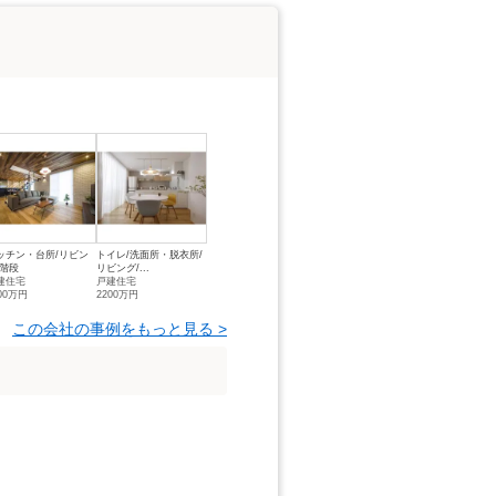
ッチン・台所/リビン
トイレ/洗面所・脱衣所/
/階段
リビング/...
建住宅
戸建住宅
00万円
2200万円
この会社の事例をもっと見る >