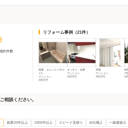
リフォーム事例
（21件）
円
成約件数
浴室・ユニットバス/ト
キッチン・台所
洋室
外
イレ
マンション
マンション
戸
マンション
100万円
200万円
1
200万円
ご相談ください。
ル
創業20年以上
1000件以上
スピード見積り
自社職人
一級建築士