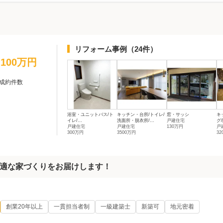
リフォーム事例
（24件）
1,100万円
成約件数
浴室・ユニットバス/ト
キッチン・台所/トイレ/
窓・サッシ
キ
イレ/...
洗面所・脱衣所/...
戸建住宅
グ
戸建住宅
戸建住宅
130万円
戸
300万円
3500万円
32
適な家づくりをお届けします！
創業20年以上
一貫担当者制
一級建築士
新築可
地元密着