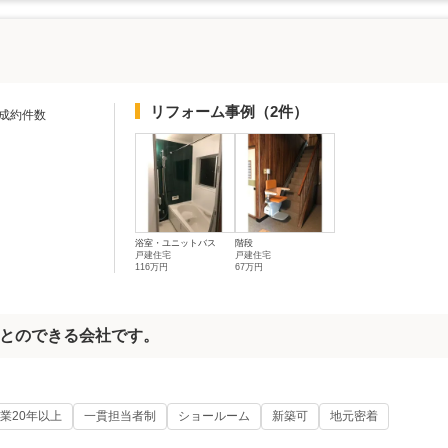
リフォーム事例
（2件）
成約件数
浴室・ユニットバス
階段
戸建住宅
戸建住宅
116万円
67万円
とのできる会社です。
業20年以上
一貫担当者制
ショールーム
新築可
地元密着