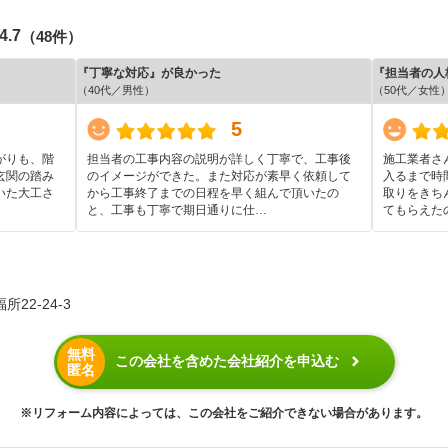
4.7
（48件）
『丁寧な対応』が良かった
『担当者の人
（40代／男性）
（50代／女性
5
がりも、階
担当者の工事内容の説明が詳しく丁寧で、工事後
施工業者さ
玄関の踏み
のイメージができた。また対応が素早く依頼して
入るまで時
いた大工さ
から工事終了までの日程を早く組んで頂いたの
取りをきち
と、工事も丁寧で期日通りに仕…
てもらえた
22-24-3
無料
この会社を含めた会社紹介を申込む
匿名
※リフォーム内容によっては、この会社をご紹介できない場合があります。