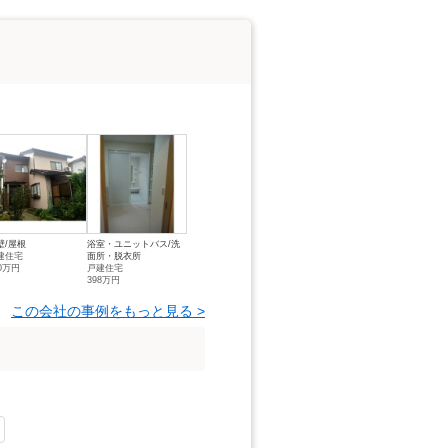
壁/屋根
浴室・ユニットバス/洗
建住宅
面所・脱衣所
80万円
戸建住宅
398万円
この会社の事例をもっと見る >