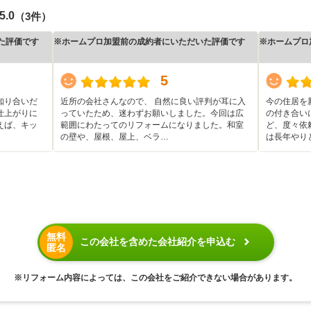
5.0
（3件）
た評価です
※ホームプロ加盟前の成約者にいただいた評価です
※ホームプロ
5
知り合いだ
近所の会社さんなので、 自然に良い評判が耳に入
今の住居を
仕上がりに
っていたため、迷わずお願いしました。今回は広
の付き合い
えば、キッ
範囲にわたってのリフォームになりました。和室
ど、度々依
の壁や、屋根、屋上、ベラ…
は長年やり
無料
この会社を含めた会社紹介を申込む
匿名
※リフォーム内容によっては、この会社をご紹介できない場合があります。