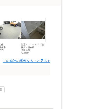
の他
浴室・ユニットバス/洗
建住宅
面所・脱衣所
1万円
戸建住宅
140万円
この会社の事例をもっと見る >
着