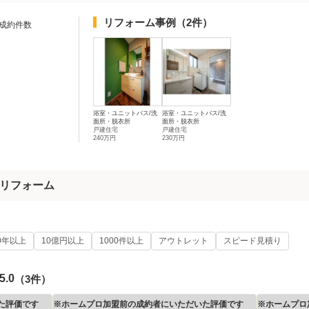
リフォーム事例
（2件）
成約件数
浴室・ユニットバス/洗
浴室・ユニットバス/洗
面所・脱衣所
面所・脱衣所
戸建住宅
戸建住宅
240万円
230万円
リフォーム
0年以上
10億円以上
1000件以上
アウトレット
スピード見積り
5.0
（3件）
た評価です
※ホームプロ加盟前の成約者にいただいた評価です
※ホームプロ