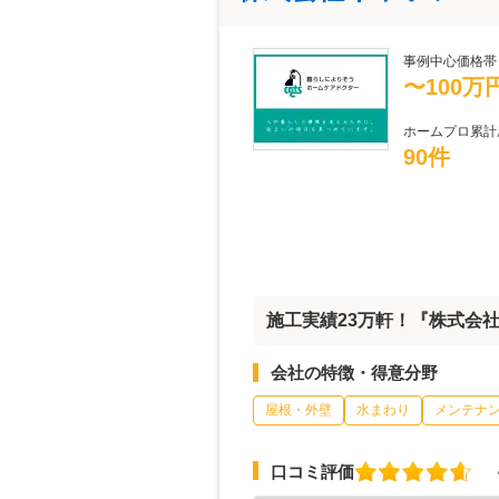
事例中心価格帯
〜100万
ホームプロ累計
90件
施工実績23万軒！『株式会
会社の特徴・得意分野
屋根・外壁
水まわり
メンテナ
口コミ評価