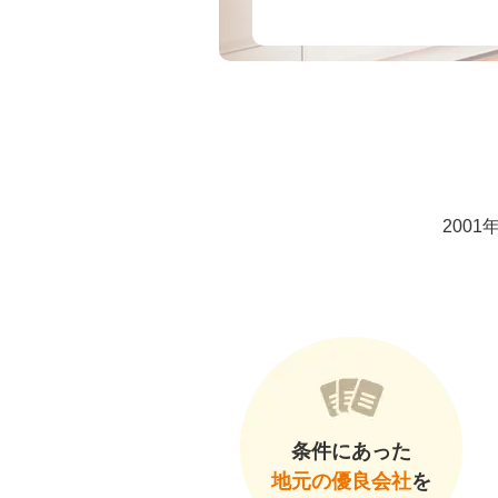
200
条件にあった
地元の優良会社
を