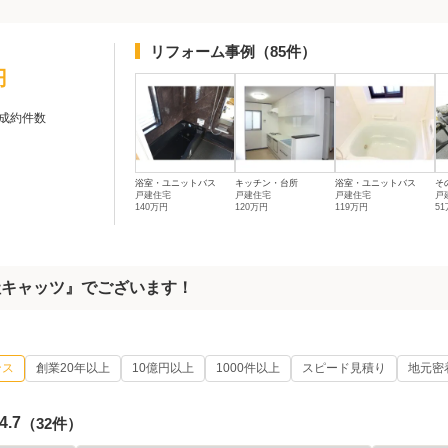
リフォーム事例
（85件）
円
成約件数
浴室・ユニットバス
キッチン・台所
浴室・ユニットバス
そ
戸建住宅
戸建住宅
戸建住宅
戸
140万円
120万円
119万円
5
社キャッツ』でございます！
ンス
創業20年以上
10億円以上
1000件以上
スピード見積り
地元密
4.7
（32件）