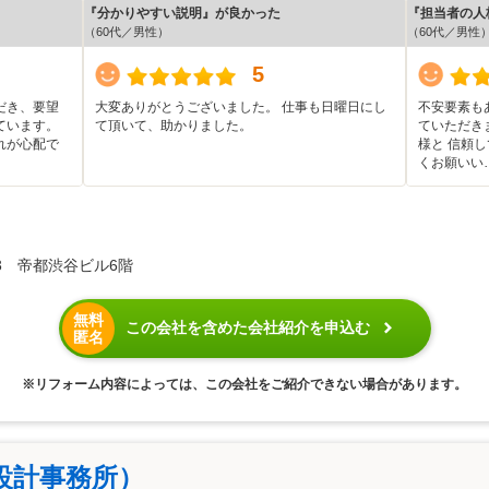
『分かりやすい説明』が良かった
『担当者の人
（60代／男性）
（60代／男性
5
だき、要望
大変ありがとうございました。 仕事も日曜日にし
不安要素も
ています。
て頂いて、助かりました。
ていただき
れが心配で
様と 信頼
くお願いい
3 帝都渋谷ビル6階
無料
この会社を含めた会社紹介を申込む
匿名
※リフォーム内容によっては、この会社をご紹介できない場合があります。
設計事務所）