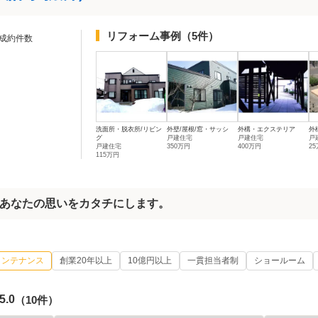
リフォーム事例
（5件）
成約件数
洗面所・脱衣所/リビン
外壁/屋根/窓・サッシ
外構・エクステリア
外
グ
戸建住宅
戸建住宅
戸
戸建住宅
350万円
400万円
2
115万円
あなたの思いをカタチにします。
メンテナンス
創業20年以上
10億円以上
一貫担当者制
ショールーム
5.0
（10件）