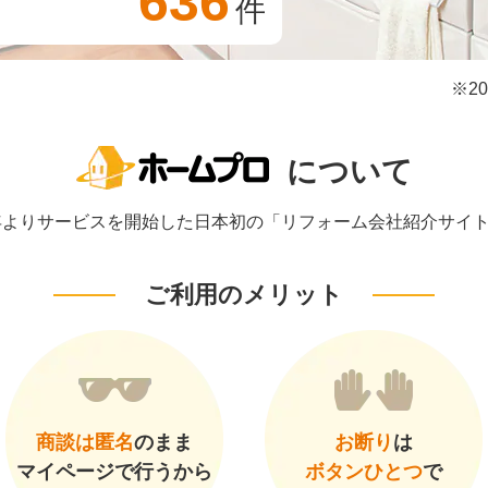
636
件
※2
について
1年よりサービスを開始した日本初の「リフォーム会社紹介サイ
ご利用のメリット
商談は匿名
のまま
お断り
は
マイページで行うから
ボタンひとつ
で