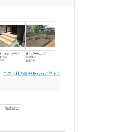
構・エクステリア
庭・ガーデニング
建住宅
戸建住宅
5万円
193万円
この会社の事例をもっと見る >
二級建築士