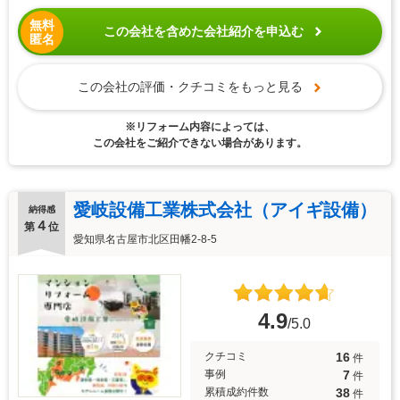
無料
この会社を含めた会社紹介を申込む
匿名
この会社の評価・クチコミをもっと見る
※リフォーム内容によっては、
この会社をご紹介できない場合があります。
愛岐設備工業株式会社（アイギ設備）
納得感
４
第
位
愛知県名古屋市北区田幡2-8-5
4.9
/5.0
16
クチコミ
件
7
事例
件
38
累積成約件数
件