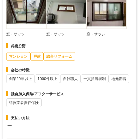
窓・サッシ
窓・サッシ
窓・サッシ
得意分野
マンション
戸建
総合リフォーム
会社の特徴
創業20年以上
1000件以上
自社職人
一貫担当者制
地元密着
独自加入保険/アフターサービス
請負業者責任保険
支払い方法
ー