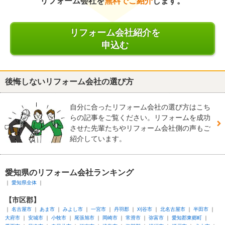
リフォーム会社を
無料でご紹介
します。
リフォーム会社紹介を
申込む
後悔しないリフォーム会社の選び方
自分に合ったリフォーム会社の選び方はこち
らの記事をご覧ください。リフォームを成功
させた先輩たちやリフォーム会社側の声もご
紹介しています。
愛知県のリフォーム会社ランキング
愛知県全体
【市区郡】
名古屋市
あま市
みよし市
一宮市
丹羽郡
刈谷市
北名古屋市
半田市
大府市
安城市
小牧市
尾張旭市
岡崎市
常滑市
弥富市
愛知郡東郷町