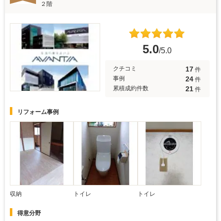
２階
5.0
/5.0
17
クチコミ
件
24
事例
件
21
累積成約件数
件
リフォーム事例
収納
トイレ
トイレ
得意分野