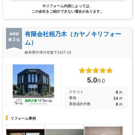
※リフォーム内容によっては、
この会社をご紹介できない場合があります。
有限会社栢乃木（カヤノキリフォー
納得感
２
第
位
ム）
岐阜県中津川市坂下1427-13
5.0
/5.0
8
クチコミ
件
14
事例
件
8
累積成約件数
件
リフォーム事例