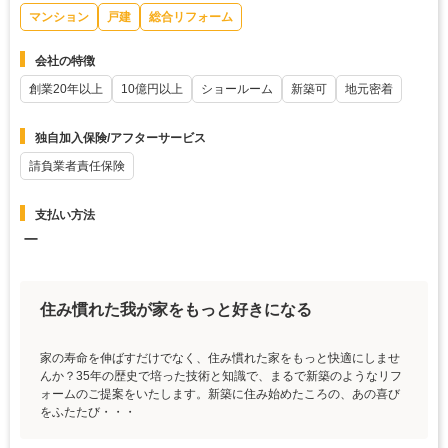
マンション
戸建
総合リフォーム
会社の特徴
創業20年以上
10億円以上
ショールーム
新築可
地元密着
独自加入保険/アフターサービス
請負業者責任保険
支払い方法
ー
住み慣れた我が家をもっと好きになる
家の寿命を伸ばすだけでなく、住み慣れた家をもっと快適にしませ
んか？35年の歴史で培った技術と知識で、まるで新築のようなリフ
ォームのご提案をいたします。新築に住み始めたころの、あの喜び
をふたたび・・・