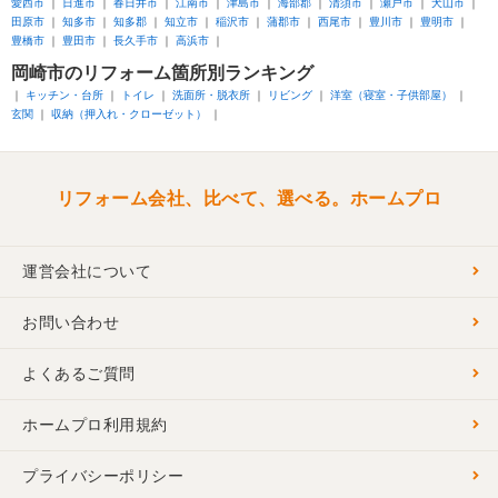
愛西市
日進市
春日井市
江南市
津島市
海部郡
清須市
瀬戸市
犬山市
田原市
知多市
知多郡
知立市
稲沢市
蒲郡市
西尾市
豊川市
豊明市
豊橋市
豊田市
長久手市
高浜市
岡崎市
のリフォーム箇所別ランキング
キッチン・台所
トイレ
洗面所・脱衣所
リビング
洋室（寝室・子供部屋）
玄関
収納（押入れ・クローゼット）
リフォーム会社、比べて、選べる。ホームプロ
運営会社について
お問い合わせ
よくあるご質問
ホームプロ利用規約
プライバシーポリシー