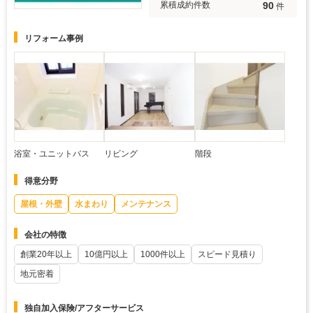
90
累積成約件数
件
リフォーム事例
浴室・ユニットバス
リビング
階段
得意分野
屋根・外壁
水まわり
メンテナンス
会社の特徴
創業20年以上
10億円以上
1000件以上
スピード見積り
地元密着
独自加入保険/アフターサービス