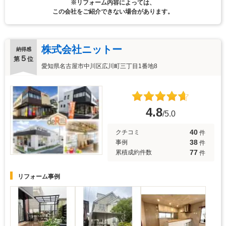
※リフォーム内容によっては、
この会社をご紹介できない場合があります。
株式会社ニットー
納得感
５
第
位
愛知県名古屋市中川区広川町三丁目1番地8
4.8
/5.0
40
クチコミ
件
38
事例
件
77
累積成約件数
件
リフォーム事例