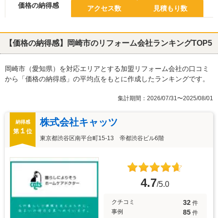
価格の納得感
アクセス数
見積もり数
【価格の納得感】岡崎市のリフォーム会社ランキングTOP5
岡崎市（愛知県）を対応エリアとする加盟リフォーム会社の口コミ
から「価格の納得感」の平均点をもとに作成したランキングです。
集計期間：2026/07/31〜2025/08/01
株式会社キャッツ
納得感
１
第
位
東京都渋谷区南平台町15-13 帝都渋谷ビル6階
4.7
/5.0
32
クチコミ
件
85
事例
件