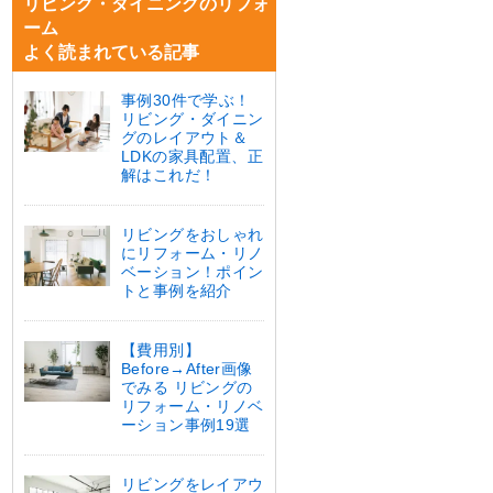
リビング・ダイニングのリフォ
ーム
よく読まれている記事
事例30件で学ぶ！
リビング・ダイニン
グのレイアウト＆
LDKの家具配置、正
解はこれだ！
リビングをおしゃれ
にリフォーム・リノ
ベーション！ポイン
トと事例を紹介
【費用別】
Before→After画像
でみる リビングの
リフォーム・リノベ
ーション事例19選
リビングをレイアウ