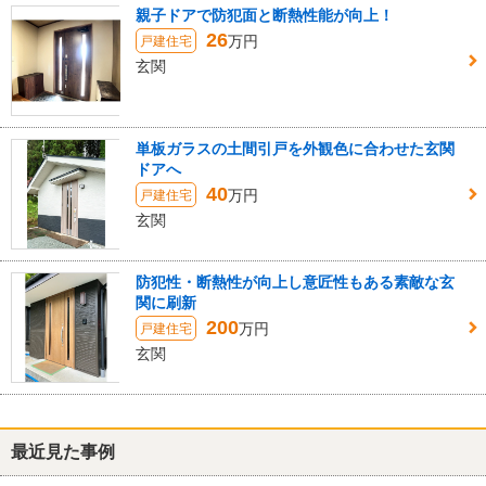
親子ドアで防犯面と断熱性能が向上！
26
万円
戸建住宅
玄関
単板ガラスの土間引戸を外観色に合わせた玄関
ドアへ
40
万円
戸建住宅
玄関
防犯性・断熱性が向上し意匠性もある素敵な玄
関に刷新
200
万円
戸建住宅
玄関
最近見た事例