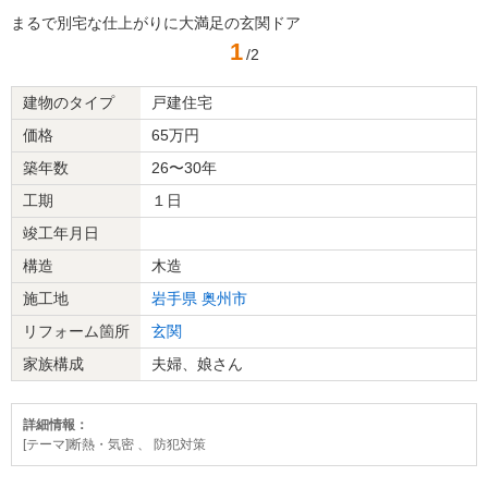
まるで別宅な仕上がりに大満足の玄関ドア
1
/2
建物のタイプ
戸建住宅
価格
65万円
築年数
26〜30年
工期
１日
竣工年月日
構造
木造
施工地
岩手県
奥州市
リフォーム箇所
玄関
家族構成
夫婦、娘さん
詳細情報：
[テーマ]断熱・気密 、 防犯対策