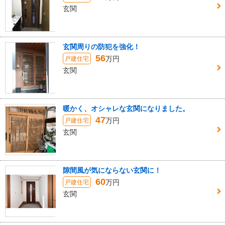
玄関
玄関周りの防犯を強化！
56
万円
戸建住宅
玄関
暖かく、オシャレな玄関になりました。
47
万円
戸建住宅
玄関
隙間風が気にならない玄関に！
60
万円
戸建住宅
玄関