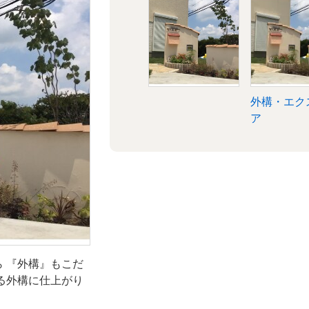
ステリ
外構・エク
ア
 『外構』もこだ
る外構に仕上がり