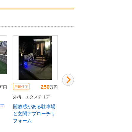
404
85
戸建住宅
戸建住宅
戸建住宅
万円
万円
万円
外構・エクステリア
外構・エクステリア
外構・エ
で
駐車場とアプローチ
ドッグラン＆外構工
開放感
消
の改修をしました
事です。
と玄関
フォー