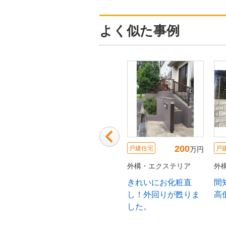
よく似た事例
85
250
90
戸建住宅
戸建住宅
戸
万円
万円
万円
テリア
外構・エクステリア
外構・エクステリア
外
＆外構工
開放感がある駐車場
立ち木の伐採 目隠
目
と玄関アプローチリ
しフェンス設置工事
フォーム