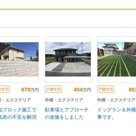
105
200
878
建住宅
戸建住宅
戸建住宅
万円
万円
構・エクステリア
外構・エクステリア
外構・エクステリア
隠しフェンス設置
きれいにお化粧直
間知ブロック施工
し！外回りが甦りま
高低差の不安を解
した。