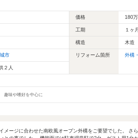
価格
180
工期
１ヶ
構造
木造
城市
リフォーム箇所
外構
供２人
 、 趣味や嗜好を中心に
イメージに合わせた南欧風オープン外構をご要望でした。 さ