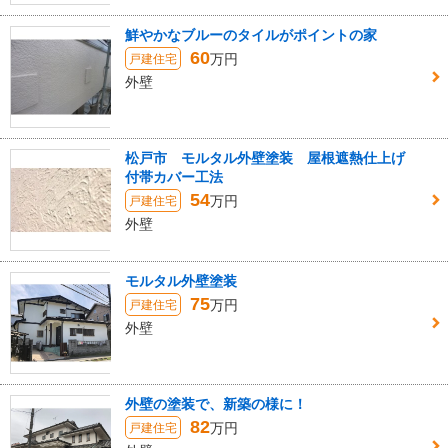
鮮やかなブルーのタイルがポイントの家
60
万円
戸建住宅
外壁
松戸市 モルタル外壁塗装 屋根遮熱仕上げ
付帯カバー工法
54
万円
戸建住宅
外壁
モルタル外壁塗装
75
万円
戸建住宅
外壁
外壁の塗装で、新築の様に！
82
万円
戸建住宅