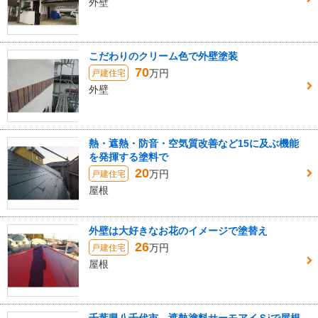
外壁
こだわりのクリーム色で外壁塗装
70
万円
戸建住宅
外壁
熱・遮熱・防音・空気質改善など15に及ぶ機能
を発揮する塗料で
20
万円
戸建住宅
屋根
外壁は大好きなお花のイメージで塗替え
26
万円
戸建住宅
屋根