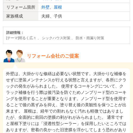
リフォーム箇所
外壁
、
屋根
家族構成
夫婦、子供
詳細情報：
[テーマ]明るく広々 、 シックハウス対策 、 防水・雨漏り対策
リフォーム会社のご提案
外壁は、大掛かりな修繕は必要ない状態です。大掛かりな補修を
せずに塗装メンテナンスが行える状態と言えますが、各所にクラ
ックの発生がみられました。 使用するコーキングについて、ク
ラック補修を行う際は後汚染を防ぐためノンブリード型のコーキ
ングを使用することが重要となります。ノンブリード型を使用す
ることで後の黒ずみを抑え、塗り替え後の美観性を保つことが出
来ます。 屋根は、経年での割れもなく汚れも軽微ではありまし
たが、全面的に前回の塗膜の剥がれがみられました。 通常です
と屋根下塗りには「浸透性型シーラー」を採用したいところでは
ありますが、密着の良かった旧塗膜を浮かしてしまう恐れがあり