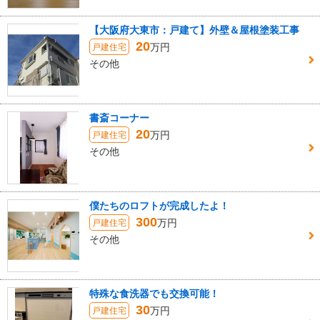
【大阪府大東市：戸建て】外壁＆屋根塗装工事
20
万円
戸建住宅
その他
書斎コーナー
20
万円
戸建住宅
その他
僕たちのロフトが完成したよ！
300
万円
戸建住宅
その他
特殊な食洗器でも交換可能！
30
万円
戸建住宅