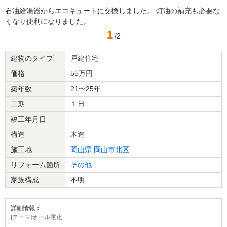
石油給湯器からエコキュートに交換しました。 灯油の補充も必要な
くなり便利になりました。
1
/2
建物のタイプ
戸建住宅
価格
55万円
築年数
21〜25年
工期
１日
竣工年月日
構造
木造
施工地
岡山県
岡山市北区
リフォーム箇所
その他
家族構成
不明
詳細情報：
[テーマ]オール電化