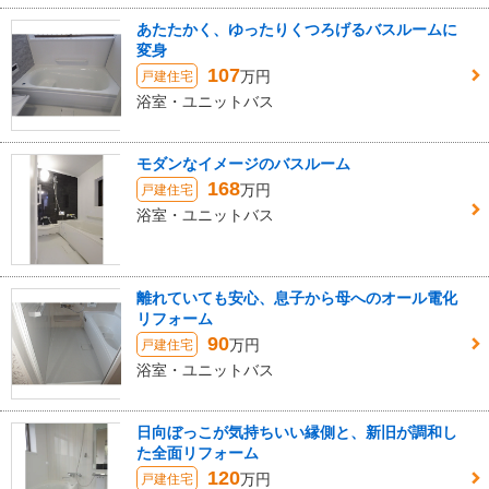
あたたかく、ゆったりくつろげるバスルームに
変身
107
万円
戸建住宅
浴室・ユニットバス
モダンなイメージのバスルーム
168
万円
戸建住宅
浴室・ユニットバス
離れていても安心、息子から母へのオール電化
リフォーム
90
万円
戸建住宅
浴室・ユニットバス
日向ぼっこが気持ちいい縁側と、新旧が調和し
た全面リフォーム
120
万円
戸建住宅