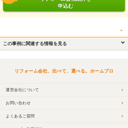
申込む
他の箇所を見る
この事例に関連する情報を見る
リフォーム概要
キッチン・台所
トイレ
洗面所・脱衣所
リビング
洋室
和室
玄関
屋根
窓・サッシ
階段
リフォーム会社、比べて、選べる。ホームプロ
運営会社について
お問い合わせ
よくあるご質問