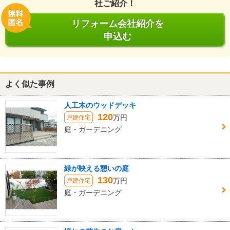
社ご紹介！
リフォーム会社紹介を
申込む
よく似た事例
人工木のウッドデッキ
120
万円
戸建住宅
庭・ガーデニング
緑が映える憩いの庭
130
万円
戸建住宅
庭・ガーデニング