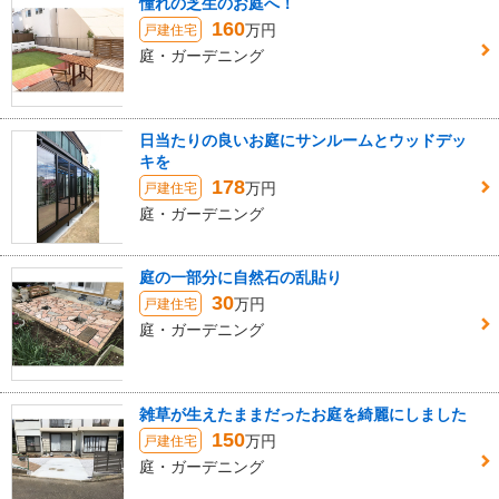
憧れの芝生のお庭へ！
160
万円
戸建住宅
庭・ガーデニング
日当たりの良いお庭にサンルームとウッドデッ
キを
178
万円
戸建住宅
庭・ガーデニング
庭の一部分に自然石の乱貼り
30
万円
戸建住宅
庭・ガーデニング
雑草が生えたままだったお庭を綺麗にしました
150
万円
戸建住宅
庭・ガーデニング