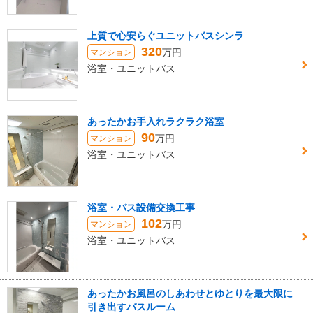
上質で心安らぐユニットバスシンラ
320
万円
マンション
浴室・ユニットバス
あったかお手入れラクラク浴室
90
万円
マンション
浴室・ユニットバス
浴室・バス設備交換工事
102
万円
マンション
浴室・ユニットバス
あったかお風呂のしあわせとゆとりを最大限に
引き出すバスルーム