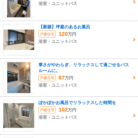
浴室・ユニットバス
【新築】坪庭のあるお風呂
120
万円
戸建住宅
浴室・ユニットバス
寒さがやわらぎ、リラックスして過ごせるバス
ルームに。
87
万円
戸建住宅
浴室・ユニットバス
ぽかぽかお風呂でリラックスした時間を
102
万円
戸建住宅
浴室・ユニットバス