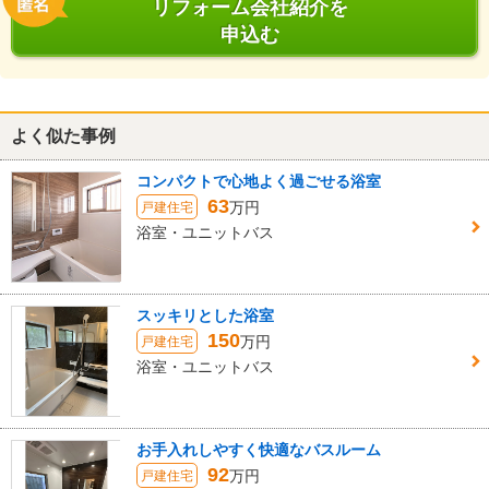
リフォーム会社紹介を
申込む
よく似た事例
コンパクトで心地よく過ごせる浴室
63
万円
戸建住宅
浴室・ユニットバス
スッキリとした浴室
150
万円
戸建住宅
浴室・ユニットバス
お手入れしやすく快適なバスルーム
92
万円
戸建住宅