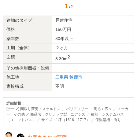
1
/2
建物のタイプ
戸建住宅
価格
150万円
築年数
30年以上
工期（全体）
２ヶ月
面積
2
3.30m
その他採用機器・設備
施工地
三重県
鈴鹿市
家族構成
不明
詳細情報：
[テーマ] 間取り変更・スケルトン 、 バリアフリー 、 明るく広々 ／ メーカ
ー：その他 ／ 商品名：クリナップ製 ユアシス ／ 種別：システムバス
（ユニットバス） ／ サイズ：1坪（1616、1717） ／ 保温浴槽：有り