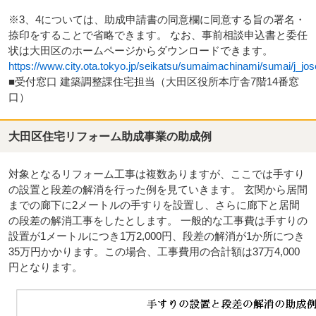
※3、4については、助成申請書の同意欄に同意する旨の署名・
捺印をすることで省略できます。 なお、事前相談申込書と委任
状は大田区のホームページからダウンロードできます。
https://www.city.ota.tokyo.jp/seikatsu/sumaimachinami/sumai/j_jos
■受付窓口 建築調整課住宅担当（大田区役所本庁舎7階14番窓
口）
大田区住宅リフォーム助成事業の助成例
対象となるリフォーム工事は複数ありますが、ここでは手すり
の設置と段差の解消を行った例を見ていきます。 玄関から居間
までの廊下に2メートルの手すりを設置し、さらに廊下と居間
の段差の解消工事をしたとします。 一般的な工事費は手すりの
設置が1メートルにつき1万2,000円、段差の解消が1か所につき
35万円かかります。この場合、工事費用の合計額は37万4,000
円となります。