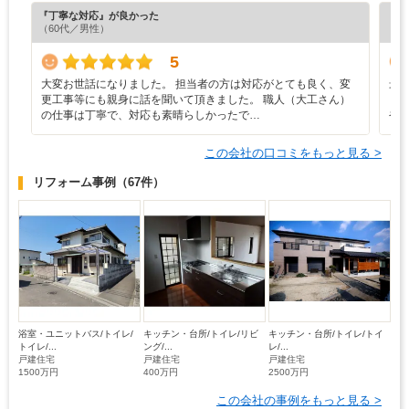
『丁寧な対応』が良かった
『担
（60代／男性）
（4
5
大変お世話になりました。 担当者の方は対応がとても良く、変
最
更工事等にも親身に話を聞いて頂きました。 職人（大工さん）
し
の仕事は丁寧で、対応も素晴らしかったで…
や
この会社の口コミをもっと見る >
リフォーム事例
（67件）
浴室・ユニットバス/トイレ/
キッチン・台所/トイレ/リビ
キッチン・台所/トイレ/トイ
トイレ/...
ング/...
レ/...
戸建住宅
戸建住宅
戸建住宅
1500万円
400万円
2500万円
この会社の事例をもっと見る >