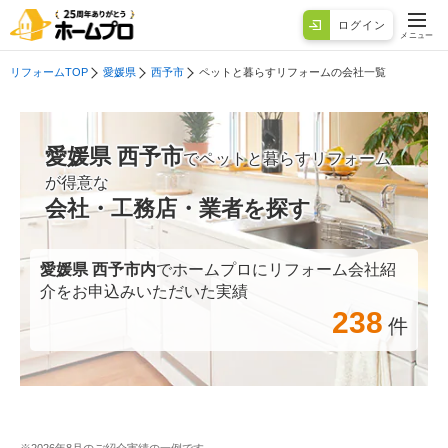
ログイン
メニュー
リフォームTOP
愛媛県
西予市
ペットと暮らすリフォームの会社一覧
愛媛県 西予市
でペットと暮らすリフォーム
が得意な
会社・工務店・業者を探す
愛媛県 西予市
内
でホームプロにリフォーム会社紹
介をお申込みいただいた実績
238
件