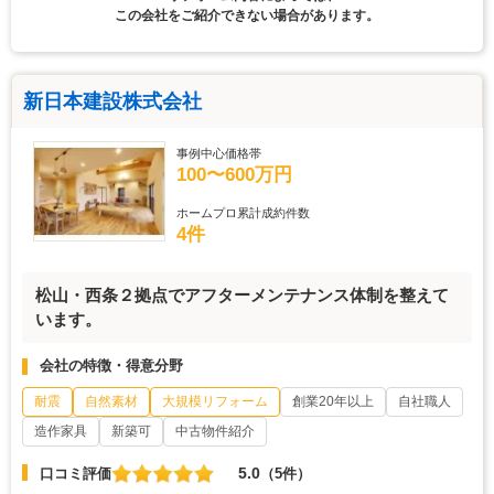
この会社をご紹介できない場合があります。
新日本建設株式会社
事例中心価格帯
100〜600万円
ホームプロ累計成約件数
4件
松山・西条２拠点でアフターメンテナンス体制を整えて
います。
会社の特徴・得意分野
耐震
自然素材
大規模リフォーム
創業20年以上
自社職人
造作家具
新築可
中古物件紹介
5.0
口コミ評価
（5件）