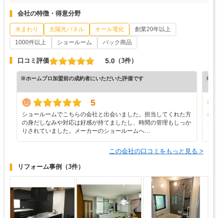
会社の特徴・得意分野
水まわり
太陽光パネル
オール電化
創業20年以上
1000件以上
ショールーム
パック商品
5.0
口コミ評価
（3件）
※ホームプロ加盟前の成約者にいただいた評価です
※ホ
5
ショールームでこちらの会社と出会いました。担当してくれた方
な
の身だしなみや対応は好感が持てましたし、時間の管理もしっか
ろ
りされていました。メーカーのショールームへ…
と
この会社の口コミをもっと見る >
リフォーム事例
（3件）