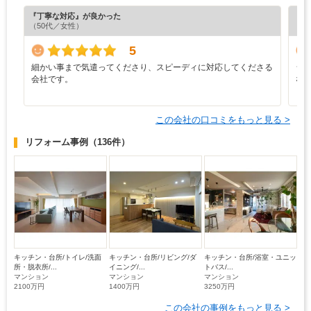
『丁寧な対応』が良かった
『分
（50代／女性）
（6
5
細かい事まで気遣ってくださり、スピーディに対応してくださる
シ
会社です。
な
この会社の口コミをもっと見る >
リフォーム事例
（136件）
キッチン・台所/トイレ/洗面
キッチン・台所/リビング/ダ
キッチン・台所/浴室・ユニッ
所・脱衣所/...
イニング/...
トバス/...
マンション
マンション
マンション
2100万円
1400万円
3250万円
この会社の事例をもっと見る >