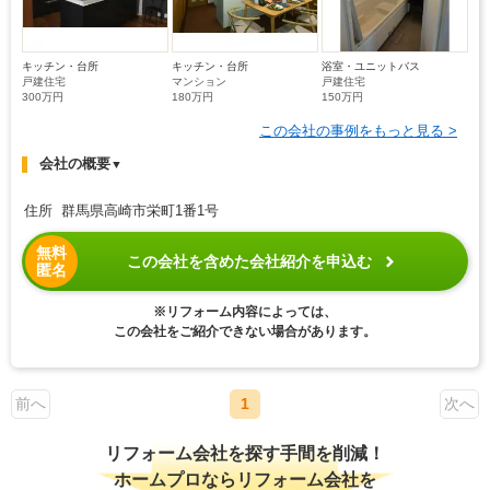
キッチン・台所
キッチン・台所
浴室・ユニットバス
戸建住宅
マンション
戸建住宅
300万円
180万円
150万円
この会社の事例をもっと見る >
会社の概要
▼
住所 群馬県高崎市栄町1番1号
無料
この会社を含めた会社紹介を申込む
匿名
※リフォーム内容によっては、
この会社をご紹介できない場合があります。
前へ
1
次へ
リフォーム会社を探す手間を削減！
ホームプロならリフォーム会社を