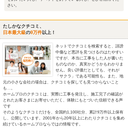
さい。
たしかなクチコミ、
日本最大級
の
9万件
以上！
ネットでクチコミを検索すると、誹謗
中傷など悪評を見つけるのはたやすい
ですが、本当に工事をした人が書いた
ものなのか、真実かどうかもわかりま
せん。良い評価だとしても、それが
「サクラ」である可能性も。また、地
元の小さな会社の場合は、クチコミを探しても見つからないこと
も…。
ホームプロのクチコミは、実際に工事を発注し、施工完了の確認が
とれたお客さまにお寄せいただく、体験にもとづいた信頼できる声
です
そのようなクチコミだけを、全国約1,100社分、累計9万件以上保有
し、公開しています。2001年から20年以上にわたりクチコミを集め
続けているホームプロならではの情報です。