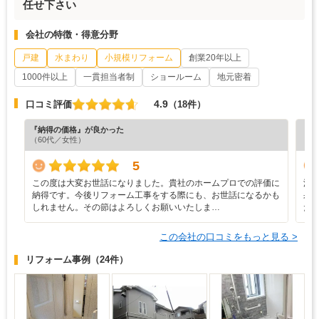
任せ下さい
会社の特徴・得意分野
戸建
水まわり
小規模リフォーム
創業20年以上
1000件以上
一貫担当者制
ショールーム
地元密着
4.9
口コミ評価
（18件）
『納得の価格』が良かった
『納
（60代／女性）
（3
5
この度は大変お世話になりました。貴社のホームプロでの評価に
浴
納得です。今後リフォーム工事をする際にも、お世話になるかも
果
しれません。その節はよろしくお願いいたしま…
た
この会社の口コミをもっと見る >
リフォーム事例
（24件）