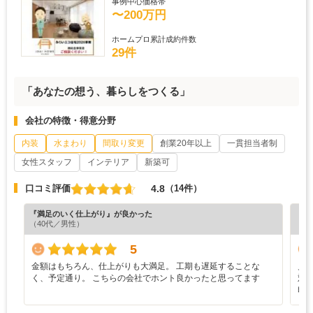
事例中心価格帯
〜200万円
ホームプロ累計成約件数
29件
「あなたの想う、暮らしをつくる」
会社の特徴・得意分野
内装
水まわり
間取り変更
創業20年以上
一貫担当者制
女性スタッフ
インテリア
新築可
4.8
口コミ評価
（14件）
『満足のいく仕上がり』が良かった
『担
（40代／男性）
（4
5
金額はもちろん、仕上がりも大満足。 工期も遅延することな
見
く、予定通り。 こちらの会社でホント良かったと思ってます
対
印