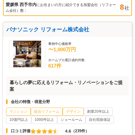
愛媛県 西予市
内
にお住まいの方に紹介できる加盟会社（リフォー
8
社
ム会社）数：
パナソニック リフォーム株式会社
事例中心価格帯
〜1,000万円
ホームプロ累計成約件数
617件
暮らしの夢に応えるリフォーム・リノベーションをご提
案
会社の特徴・得意分野
マンション
総合リフォーム
デザイン
創業20年以上
10億円以上
1000件以上
ショールーム
自社瑕疵保証
4.6
口コミ評価
（239件）