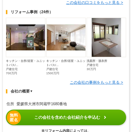
この会社の口コミをもっと見る >
リフォーム事例
（24件）
キッチン・台所/浴室・ユニッ
キッチン・台所/浴室・ユニッ
洗面所・脱衣所
トバス/...
トバス/...
戸建住宅
戸建住宅
戸建住宅
30万円
700万円
1500万円
この会社の事例をもっと見る >
会社の概要
▼
住所 愛媛県大洲市阿蔵甲1680番地
無料
この会社を含めた会社紹介を申込む
匿名
※リフォーム内容によっては、