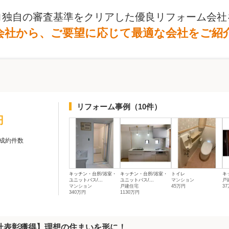
ロ独自の審査基準をクリアした優良リフォーム会社
会社から、ご要望に応じて最適な会社をご紹
リフォーム事例
（10件）
円
成約件数
キッチン・台所/浴室・
キッチン・台所/浴室・
トイレ
キ
ユニットバス/...
ユニットバス/...
マンション
戸
マンション
戸建住宅
45万円
3
340万円
1130万円
会社表彰獲得】理想の住まいを形に！