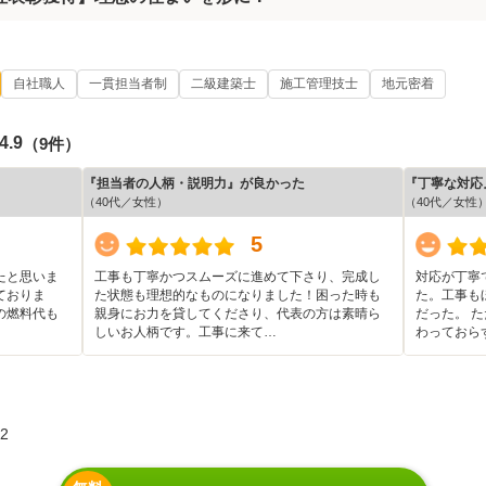
自社職人
一貫担当者制
二級建築士
施工管理技士
地元密着
4.9
（9件）
『担当者の人柄・説明力』が良かった
『丁寧な対応
（40代／女性）
（40代／女性
5
たと思いま
工事も丁寧かつスムーズに進めて下さり、完成し
対応が丁寧
ておりま
た状態も理想的なものになりました！困った時も
た。工事も
の燃料代も
親身にお力を貸してくださり、代表の方は素晴ら
だった。 
しいお人柄です。工事に来て…
わっておら
2