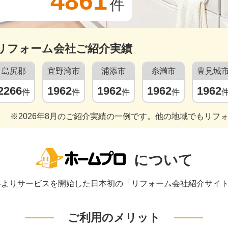
4861
件
リフォーム会社ご紹介実績
島尻郡
宜野湾市
浦添市
糸満市
豊見城
2266
1962
1962
1962
1962
件
件
件
件
※2026年8月のご紹介実績の一例です。他の地域でもリフ
について
1年よりサービスを開始した日本初の「リフォーム会社紹介サイ
ご利用のメリット