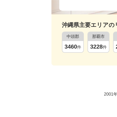
沖縄県
主要エリアの
中頭郡
那覇市
3460
3228
件
件
200