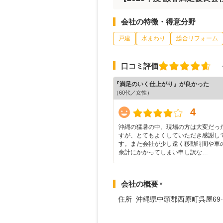
会社の特徴・得意分野
戸建
水まわり
総合リフォーム
口コミ評価
『満足のいく仕上がり』が良かった
（60代／女性）
4
沖縄の猛暑の中、現場の方は大変だっ
すが、とてもよくしていただき感謝し
す。また会社が少し遠く移動時間や車
余計にかかってしまい申し訳な…
会社の概要
▼
住所 沖縄県中頭郡西原町呉屋69-