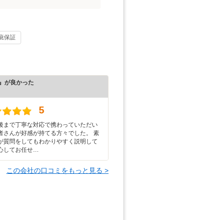
疵保証
』が良かった
）
5
後まで丁寧な対応で携わっていただい
者さんが好感が持てる方々でした。 素
が質問をしてもわかりやすく説明して
心してお任せ…
この会社の口コミをもっと見る >