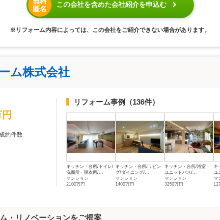
無料
この会社を含めた会社紹介を申込む
匿名
※リフォーム内容によっては、この会社をご紹介できない場合があります。
ォーム株式会社
リフォーム事例
（136件）
万円
成約件数
キッチン・台所/トイレ/
キッチン・台所/リビン
キッチン・台所/浴室・
キ
洗面所・脱衣所/...
グ/ダイニング/...
ユニットバス/...
ユ
マンション
マンション
マンション
マ
2100万円
1400万円
3250万円
12
ム・リノベーションをご提案