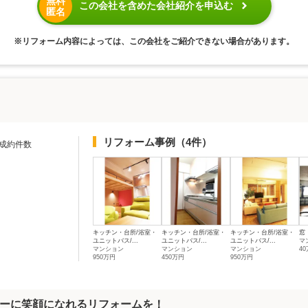
無料
この会社を含めた会社紹介を申込む
匿名
※リフォーム内容によっては、この会社をご紹介できない場合があります。
リフォーム事例
（4件）
成約件数
キッチン・台所/浴室・
キッチン・台所/浴室・
キッチン・台所/浴室・
窓
ユニットバス/...
ユニットバス/...
ユニットバス/...
マ
マンション
マンション
マンション
4
950万円
450万円
950万円
ーに笑顔になれるリフォームを！