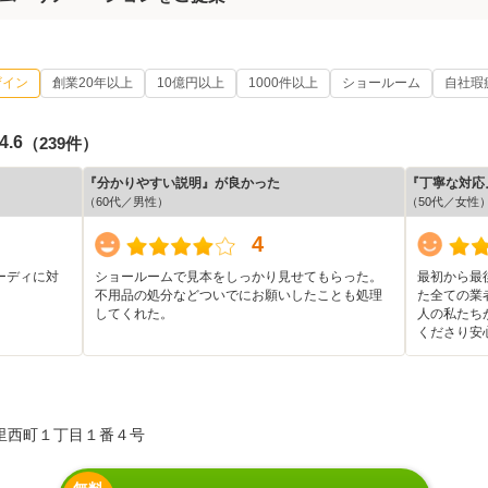
ザイン
創業20年以上
10億円以上
1000件以上
ショールーム
自社瑕
4.6
（239件）
『分かりやすい説明』が良かった
『丁寧な対応
（60代／男性）
（50代／女性
4
ーディに対
ショールームで見本をしっかり見せてもらった。
最初から最
不用品の処分などついでにお願いしたことも処理
た全ての業
してくれた。
人の私たち
くださり安
里西町１丁目１番４号