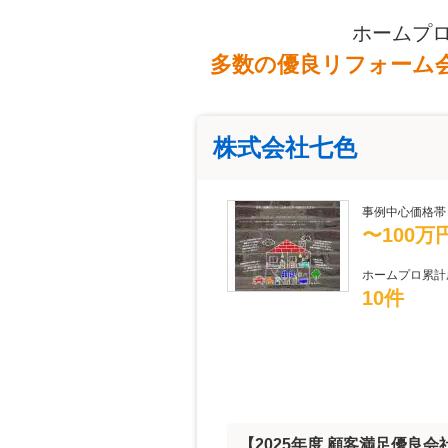
ホームプ
多数の優良リフォーム
株式会社七色
事例中心価格帯
〜100万
ホームプロ累計
10件
【2025年度 顧客満足優良