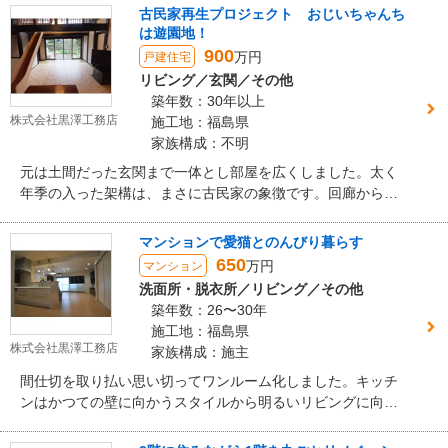
古民家再生プロジェクト おじいちゃんち
は遊園地！
900
万円
戸建住宅
リビング／玄関／その他
築年数：30年以上
株式会社黒澤工務店
施工地：福島県
家族構成：不明
元は土間だった玄関まで一体とし部屋を広くしました。太く
年季の入った架構は、まさに古民家の象徴です。回廊から滑
り降りる滑り台はもちろん手作りです。梁に頭がぶつかるの
でこども限定ですよ！
マンションで愛猫とのんびり暮らす
650
万円
マンション
洗面所・脱衣所／リビング／その他
築年数：26〜30年
施工地：福島県
株式会社黒澤工務店
家族構成：施主
間仕切を取り払い思い切ってワンルーム化しました。キッチ
ンはかつての壁に向かうスタイルから明るいリビングに向く
対面型に変更。モザイクタイルの壁がおしゃれです。窓の外
の山並みも美しく眺めることができます。 室内は一緒に暮ら