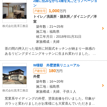
2階に住みながら1階を丸ごとリノベーショ
すネコちゃんの為に滑りにくく汚れにも強いペット用フロー
ン
リングを採用、出入口扉にはネコ用出入口もついています。
1,000
万円
戸建住宅
一面にそろえた収納の中にもネコ用秘密の遊び場がありま
トイレ／洗面所・脱衣所／ダイニング／洋
す。
室
株式会社黒澤工務店
築年数：21〜25年
施工地：福島県
竣工年月日：2018年01月31日
家族構成：夫婦
茶の間の押入だった場所に対面式キッチンが納まり一体感の
あるリビングダイニングキッチンに生まれ変わりました。 断
熱材をしっかりと充填し開口部には内窓を設置、バーチの無
垢材フローリングと杉材の腰板、珪藻土塗りの壁に包まれた
W様邸 外壁塗装リニューアル
室内は温かみがあり心地よく自然と心も和みます。
180
万円
戸建住宅
外壁
築年数：16〜20年
施工地：福島県
株式会社黒澤工務店
家族構成：夫婦、子供１人
窯業系サイディングの外壁、塗装改修を行いました。印象が
ガラッと変わりましたがお客様にも大変喜んでいただきまし