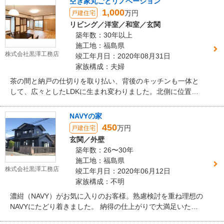
空き家丸ごとリノベーション
1,000
万円
戸建住宅
リビング／洋室／和室／玄関
築年数：30年以上
施工地：福島県
株式会社黒澤工務店
竣工年月日：2020年08月31日
家族構成：夫婦
茶の間と納戸の仕切りを取り払い、背後のキッチンも一体と
して、広々としたLDKに生まれ変わりました。北側に位置し
ながらも、格子建具や隣室からの欄間（再利用）を通して光
を取り入れ、明るい空間となっています。
NAVYの家
450
万円
戸建住宅
玄関／外壁
築年数：26〜30年
施工地：福島県
株式会社黒澤工務店
竣工年月日：2020年06月12日
家族構成：不明
濃紺（NAVY）がお気に入りのお客様。熟慮検討を重ね理想の
NAVYにたどり着きました。 納得の仕上がりで大満足いただ
きました！