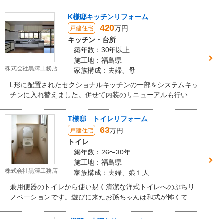
た。
K様邸キッチンリフォーム
420
万円
戸建住宅
キッチン・台所
築年数：30年以上
施工地：福島県
株式会社黒澤工務店
家族構成：夫婦、母
L形に配置されたセクショナルキッチンの一部をシステムキッ
チンに入れ替えました。併せて内装のリニューアルも行いま
した。 壁内に漏水による腐朽やシロアリの食害があったた
め、柱、土台の入れ替えと防虫処理も同時に行いました。
T様邸 トイレリフォーム
63
万円
戸建住宅
トイレ
築年数：26〜30年
施工地：福島県
株式会社黒澤工務店
家族構成：夫婦、娘１人
兼用便器のトイレから使い易く清潔な洋式トイレへのぷちリ
ノベーションです。遊びに来たお孫ちゃんは和式が怖くて大
変でしたがこれで安心、ひとりで入れます！ 当該地区が下水
道整備されたのに併せて福島市の融資制度も利用し浄化槽か