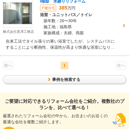
I様邸 水廻りリフォーム
らの切替工事も行いました。
385
万円
戸建住宅
浴室・ユニットバス／トイレ
築年数：26〜30年
施工地：福島県
株式会社黒澤工務店
家族構成：夫婦、両親
在来工法でタイル張りの寒い浴室でしたが、システムバスに
することにより断熱性、保温性が高まり快適な浴室になりま
した。 脱衣所も白を基調とした清潔な空間に生まれ変わりま
した！
前へ
1
次へ
事例を検索する
ご要望に対応できるリフォーム会社をご紹介。複数社のプ
ランを、比べて選べる！
厳選されたリフォーム会社の中から、お住まいのお近くの
最適な会社を複数ご紹介します。