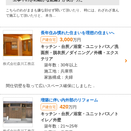
こちらのわがままも嫌な顔せず聞いて頂いたり、 時には、わざわざ進ん
で施工して頂いたりと、 本当…
長年住み慣れた住まいを理想の住まいへ
3,000
万円
戸建住宅
キッチン・台所／浴室・ユニットバス／洗
面所・脱衣所／ダイニング／外構・エクス
テリア
株式会社森川工務店
築年数：30年以上
施工地：兵庫県
家族構成：夫婦
間仕切壁を取って広いスペース確保にしました．
増築に伴い内外部のリフォーム
420
万円
戸建住宅
キッチン・台所／浴室・ユニットバス／ト
イレ／外壁
築年数：21〜25年