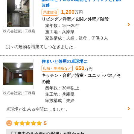
改修
1,200
万円
戸建住宅
リビング／洋室／玄関／外壁／階段
築年数：16〜20年
株式会社森川工務店
施工地：兵庫県
家族構成：夫婦．祖母．子供３人
別々の建物を増築てしつなぎました．
住まいと兼用の卓球場に
650
万円
店舗・事務所など
キッチン・台所／浴室・ユニットバス／そ
の他
築年数：30年以上
株式会社森川工務店
施工地：兵庫県
家族構成：夫婦
卓球場が出来る空間にしました．
5
『工事中のきめ細かな配慮』が良かった