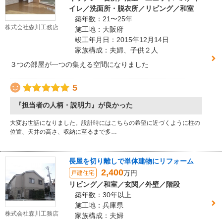
イレ／洗面所・脱衣所／リビング／和室
築年数：21〜25年
株式会社森川工務店
施工地：大阪府
竣工年月日：2015年12月14日
家族構成：夫婦、子供２人
３つの部屋が一つの集える空間になりました
5
『担当者の人柄・説明力』が良かった
大変お世話になりました。設計時にはこちらの希望に近づくように柱の
位置、天井の高さ、収納に至るまで多…
長屋を切り離しで単体建物にリフォーム
2,400
万円
戸建住宅
リビング／和室／玄関／外壁／階段
築年数：30年以上
施工地：兵庫県
株式会社森川工務店
家族構成：夫婦