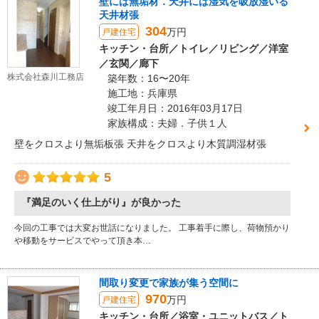
壁には無垢材．天井には湿気を吸放湿いる
天井材張
304
万円
戸建住宅
キッチン・台所／トイレ／リビング／洋室
／玄関／廊下
株式会社森川工務店
築年数：16〜20年
施工地：兵庫県
竣工年月日：2016年03月17日
家族構成：夫婦．子供１人
壁をクロスより無垢板張 天井をクロスより木質調湿材張
5
『満足のいく仕上がり』が良かった
今回の工事では大変お世話になりました。 工事着手に際し、荷物預かり
や移動をサービスでやって頂き本…
間取り変更で家族が集う空間に
970
万円
戸建住宅
キッチン・台所／浴室・ユニットバス／ト