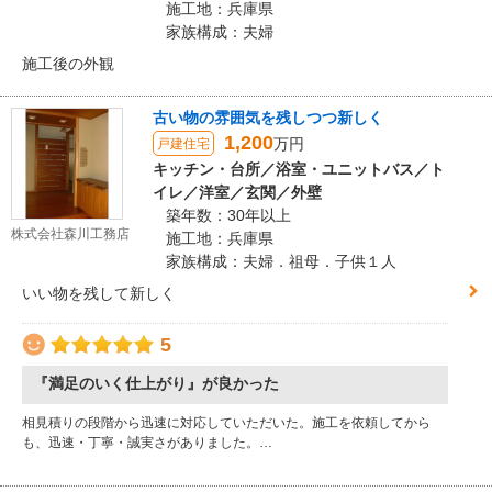
施工地：兵庫県
家族構成：夫婦
施工後の外観
古い物の雰囲気を残しつつ新しく
1,200
万円
戸建住宅
キッチン・台所／浴室・ユニットバス／ト
イレ／洋室／玄関／外壁
築年数：30年以上
株式会社森川工務店
施工地：兵庫県
家族構成：夫婦．祖母．子供１人
いい物を残して新しく
5
『満足のいく仕上がり』が良かった
相見積りの段階から迅速に対応していただいた。施工を依頼してから
も、迅速・丁寧・誠実さがありました。…