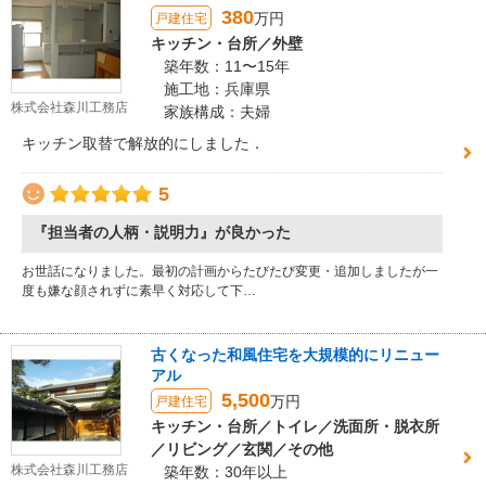
380
万円
戸建住宅
キッチン・台所／外壁
築年数：11〜15年
施工地：兵庫県
株式会社森川工務店
家族構成：夫婦
キッチン取替で解放的にしました．
5
『担当者の人柄・説明力』が良かった
お世話になりました。最初の計画からたびたび変更・追加しましたが一
度も嫌な顔されずに素早く対応して下…
古くなった和風住宅を大規模的にリニュー
アル
5,500
万円
戸建住宅
キッチン・台所／トイレ／洗面所・脱衣所
／リビング／玄関／その他
株式会社森川工務店
築年数：30年以上