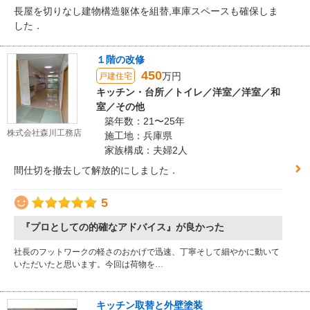
長屋を切りなし建物構造躯体を組替,車庫スペースも確保しま
した．
１階の改修
450
万円
戸建住宅
キッチン・台所／トイレ／洋室／洋室／和
室／その他
築年数：21〜25年
株式会社森川工務店
施工地：兵庫県
家族構成：夫婦2人
間仕切を撤去して解放的にしました．
5
『プロとしての的確なアドバイス』が良かった
社長のフットワークの軽さのおかげで迅速、丁寧そして細やかに動いて
いただいたと思います。今回は荷物を…
キッチン取替と外壁塗装