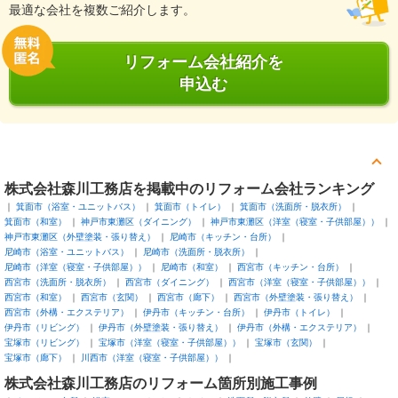
最適な会社を複数ご紹介します。
リフォーム会社紹介を
申込む
株式会社森川工務店を掲載中のリフォーム会社ランキング
箕面市（浴室・ユニットバス）
箕面市（トイレ）
箕面市（洗面所・脱衣所）
箕面市（和室）
神戸市東灘区（ダイニング）
神戸市東灘区（洋室（寝室・子供部屋））
神戸市東灘区（外壁塗装・張り替え）
尼崎市（キッチン・台所）
尼崎市（浴室・ユニットバス）
尼崎市（洗面所・脱衣所）
尼崎市（洋室（寝室・子供部屋））
尼崎市（和室）
西宮市（キッチン・台所）
西宮市（洗面所・脱衣所）
西宮市（ダイニング）
西宮市（洋室（寝室・子供部屋））
西宮市（和室）
西宮市（玄関）
西宮市（廊下）
西宮市（外壁塗装・張り替え）
西宮市（外構・エクステリア）
伊丹市（キッチン・台所）
伊丹市（トイレ）
伊丹市（リビング）
伊丹市（外壁塗装・張り替え）
伊丹市（外構・エクステリア）
宝塚市（リビング）
宝塚市（洋室（寝室・子供部屋））
宝塚市（玄関）
宝塚市（廊下）
川西市（洋室（寝室・子供部屋））
株式会社森川工務店のリフォーム箇所別施工事例