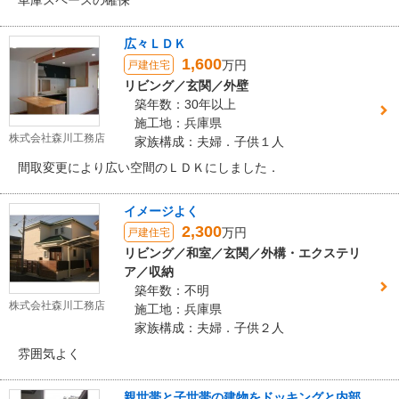
車庫スペースの確保
広々ＬＤＫ
1,600
万円
戸建住宅
リビング／玄関／外壁
築年数：30年以上
施工地：兵庫県
株式会社森川工務店
家族構成：夫婦．子供１人
間取変更により広い空間のＬＤＫにしました．
イメージよく
2,300
万円
戸建住宅
リビング／和室／玄関／外構・エクステリ
ア／収納
築年数：不明
株式会社森川工務店
施工地：兵庫県
家族構成：夫婦．子供２人
雰囲気よく
親世帯と子世帯の建物をドッキングと内部