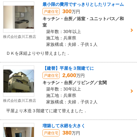
最小限の費用ですっきりとしたリフォーム
300
万円
戸建住宅
キッチン・台所／浴室・ユニットバス／和
室
築年数：30年以上
株式会社森川工務店
施工地：兵庫県
家族構成：夫婦．子供１人
ＤＫを床組よりやり替えました．
【建替】平屋を３階建てに
2,600
万円
戸建住宅
キッチン・台所／リビング／玄関
築年数：30年以上
施工地：兵庫県
株式会社森川工務店
家族構成：夫婦．子供２人
平屋より木造３階建てに建て替えました．
増築して水廻を大きく
380
万円
戸建住宅