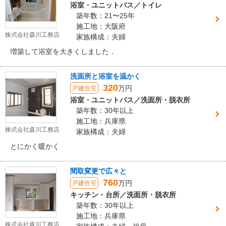
浴室・ユニットバス／トイレ
築年数：21〜25年
施工地：大阪府
株式会社森川工務店
家族構成：夫婦
増築して浴室を大きくしました．
洗面所と浴室を温かく
320
万円
戸建住宅
浴室・ユニットバス／洗面所・脱衣所
築年数：30年以上
施工地：兵庫県
株式会社森川工務店
家族構成：夫婦
とにかく暖かく
間取変更で広々と
760
万円
戸建住宅
キッチン・台所／洗面所・脱衣所
築年数：30年以上
施工地：兵庫県
株式会社森川工務店