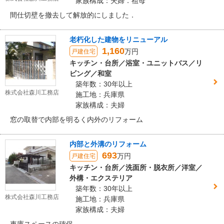
家族構成：夫婦．祖母
間仕切壁を撤去して解放的にしました．
老朽化した建物をリニューアル
1,160
万円
戸建住宅
キッチン・台所／浴室・ユニットバス／リ
ビング／和室
築年数：30年以上
株式会社森川工務店
施工地：兵庫県
家族構成：夫婦
窓の取替で内部を明るく内外のリフォーム
内部と外溝のリフォーム
693
万円
戸建住宅
キッチン・台所／洗面所・脱衣所／洋室／
外構・エクステリア
築年数：30年以上
株式会社森川工務店
施工地：兵庫県
家族構成：夫婦