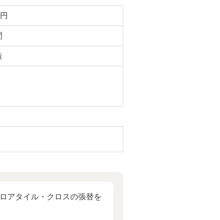
万円
間
造
フロアタイル・クロスの張替を