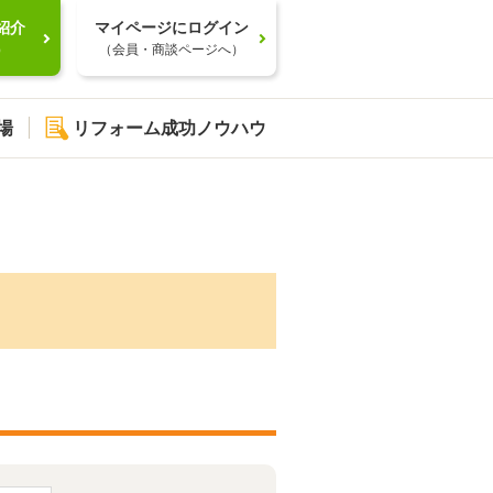
紹介
マイページにログイン
）
（会員・商談ページへ）
場
リフォーム成功ノウハウ