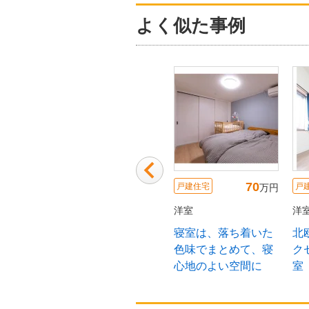
よく似た事例
80
68
70
戸建住宅
戸建住宅
戸
万円
万円
万円
洋室
洋室
洋
ジ感のあ
明るく広々とした洋
寝室は、落ち着いた
北
室・収納力のあるク
色味でまとめて、寝
ク
ローゼット
心地のよい空間に
室