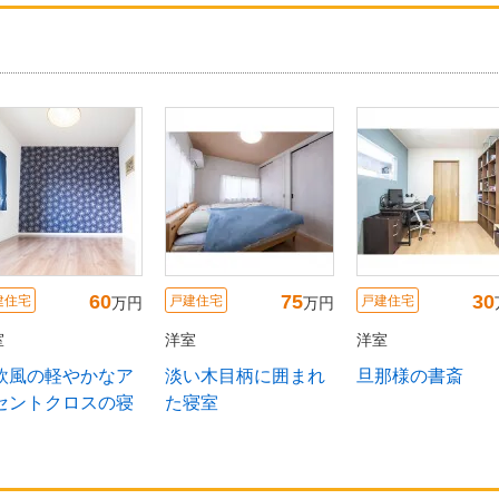
60
75
30
建住宅
戸建住宅
戸建住宅
万円
万円
室
洋室
洋室
欧風の軽やかなア
淡い木目柄に囲まれ
旦那様の書斎
セントクロスの寝
た寝室