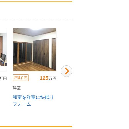
125
80
戸建住宅
戸建住宅
戸建住宅
万円
万円
万円
洋室
洋室
洋室
和室を洋室に快眠リ
ヴィンテージ感のあ
明るく
フォーム
る洋室
室・収
ローゼ