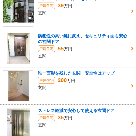
39
万円
戸建住宅
玄関
防犯性の高い鍵に変え、セキュリティ面も安心
の玄関ドア
55
万円
戸建住宅
玄関
唯一面影を残した玄関 安全性はアップ
200
万円
戸建住宅
玄関
ストレス軽減で安心して使える玄関ドア
35
万円
戸建住宅
玄関