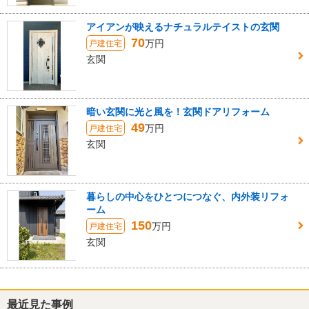
アイアンが映えるナチュラルテイストの玄関
70
万円
戸建住宅
玄関
暗い玄関に光と風を！玄関ドアリフォーム
49
万円
戸建住宅
玄関
暮らしの中心をひとつにつなぐ、内外装リフォ
ーム
150
万円
戸建住宅
玄関
最近見た事例