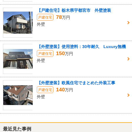
【戸建住宅】栃木県宇都宮市 外壁塗装
78
万円
戸建住宅
外壁
【外壁塗装】使用塗料：30年耐久 Luxury無機
150
万円
戸建住宅
外壁
【外壁塗装】欧風住宅でまとめた外装工事
140
万円
戸建住宅
外壁
最近見た事例