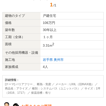
1
/1
建物のタイプ
戸建住宅
価格
106万円
築年数
30年以上
工期（全体）
１ヶ月
面積
2
3.31m
その他採用機器・設備
施工地
岩手県
奥州市
家族構成
4人
詳細情報：
[テーマ] バリアフリー 、 断熱・気密 ／ メーカー：LIXIL（旧INAX他） ／
商品名：アライズ ／ 種別：システムバス（ユニットバス） ／ サイズ：1坪
（1616、1717） ／ 保温浴槽：有り