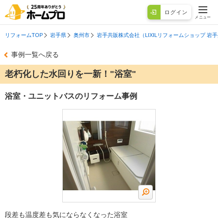
ログイン
メニュー
リフォームTOP
岩手県
奥州市
岩手共販株式会社（LIXILリフォームショップ 岩
事例一覧へ戻る
老朽化した水回りを一新！"浴室"
浴室・ユニットバスのリフォーム事例
段差も温度差も気にならなくなった浴室