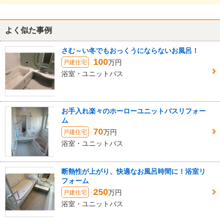
よく似た事例
さむ～い冬でもおっくうにならないお風呂！
100
万円
戸建住宅
浴室・ユニットバス
お手入れ楽々のホーローユニットバスリフォー
ム
70
万円
戸建住宅
浴室・ユニットバス
断熱性が上がり、快適なお風呂時間に！浴室リ
フォーム
250
万円
戸建住宅
浴室・ユニットバス