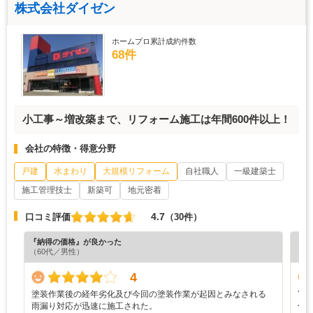
株式会社ダイゼン
ホームプロ累計成約件数
68件
小工事～増改築まで、リフォーム施工は年間600件以上！
会社の特徴・得意分野
戸建
水まわり
大規模リフォーム
自社職人
一級建築士
施工管理技士
新築可
地元密着
4.7
口コミ評価
（30件）
『納得の価格』が良かった
『担
（60代／男性）
（6
4
塗装作業後の経年劣化及び今回の塗装作業が起因とみなされる
Y
雨漏り対応が迅速に施工された。
仕