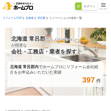
ログイン
メニュー
リフォームTOP
北海道
常呂郡
リノベーションの会社一覧
北海道 常呂郡
でリノベーション
が得意な
会社・工務店・業者を探す
北海道 常呂郡
内
でホームプロにリフォーム会社紹
介をお申込みいただいた実績
397
件