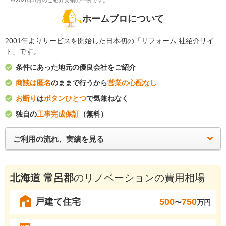
※2026年8月のご紹介実績の一例です。
ホームプロについて
2001年よりサービスを開始した日本初の「リフォーム 社紹介サイ
ト」です。
条件にあった地元の優良会社をご紹介
商談は匿名
のままで行うから
営業の心配なし
お断り
は
ボタンひとつ
で気兼ねなく
独自の
工事完成保証
（無料）
ご利用の流れ、実績を見る
北海道 常呂郡
のリノベーションの費用相場
戸建て住宅
500
750
〜
万円