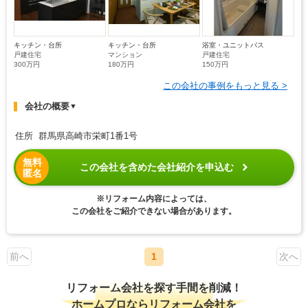
キッチン・台所
キッチン・台所
浴室・ユニットバス
戸建住宅
マンション
戸建住宅
300万円
180万円
150万円
この会社の事例をもっと見る >
会社の概要
▼
住所 群馬県高崎市栄町1番1号
無料
この会社を含めた会社紹介を申込む
匿名
※リフォーム内容によっては、
この会社をご紹介できない場合があります。
前へ
1
次へ
リフォーム会社を探す手間を削減！
ホームプロならリフォーム会社を