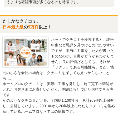
うよりも確認事項が多くなるのも特徴です。
たしかなクチコミ、
日本最大級
の
9万件
以上！
ネットでクチコミを検索すると、誹謗
中傷など悪評を見つけるのはたやすい
ですが、本当に工事をした人が書いた
ものなのか、真実かどうかもわかりま
せん。良い評価だとしても、それが
「サクラ」である可能性も。また、地
元の小さな会社の場合は、クチコミを探しても見つからないこと
も…。
ホームプロのクチコミは、実際に工事を発注し、施工完了の確認が
とれたお客さまにお寄せいただく、体験にもとづいた信頼できる声
です
そのようなクチコミだけを、全国約1,100社分、累計9万件以上保有
し、公開しています。2001年から20年以上にわたりクチコミを集め
続けているホームプロならではの情報です。