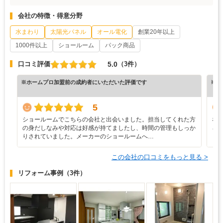
会社の特徴・得意分野
水まわり
太陽光パネル
オール電化
創業20年以上
1000件以上
ショールーム
パック商品
5.0
口コミ評価
（3件）
※ホームプロ加盟前の成約者にいただいた評価です
※ホ
5
ショールームでこちらの会社と出会いました。担当してくれた方
な
の身だしなみや対応は好感が持てましたし、時間の管理もしっか
ろ
りされていました。メーカーのショールームへ…
と
この会社の口コミをもっと見る >
リフォーム事例
（3件）