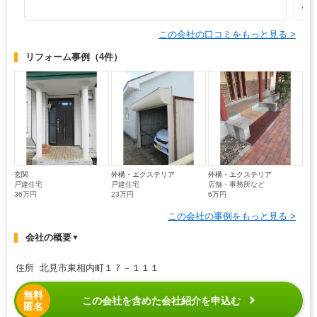
お
この会社の口コミをもっと見る >
リフォーム事例
（4件）
玄関
外構・エクステリア
外構・エクステリア
戸建住宅
戸建住宅
店舗・事務所など
36万円
23万円
6万円
この会社の事例をもっと見る >
会社の概要
▼
住所 北見市東相内町１７－１１１
無料
この会社を含めた会社紹介を申込む
匿名