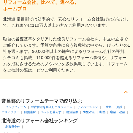
リフォーム会社、比べて、選べる。
ホームプロ
北海道 常呂郡では効率的で、安心なリフォーム会社選びの方法とし
て、これまでに110万人以上の方がご利用されています。
独自の審査基準をクリアした優良リフォーム会社を、中立の立場で
ご紹介しています。予算や条件に合う複数社の中から、ぴったりの1
社を選べます。90,000件以上の施主によるリフォーム会社の評判、
クチコミも掲載。110,000件を超えるリフォーム事例や、リフォー
ムを成功させるためのノウハウを多数掲載しています。リフォーム
をご検討の際は、ぜひご利用ください。
常呂郡
のリフォームテーマで絞り込む
フルリフォーム
中古住宅を購入してリフォーム
リノベーション
二世帯
介護
バリアフリー
自然素材
ペットと暮らす
耐震補強
防犯対策
断熱
増築・改築
北海道
のリフォーム会社ランキング
北海道全体