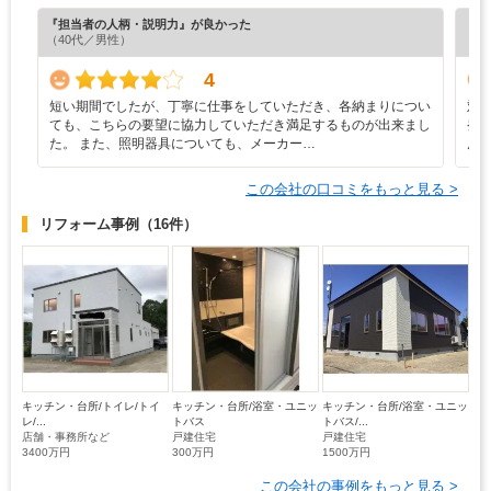
『担当者の人柄・説明力』が良かった
『工
（40代／男性）
（5
4
短い期間でしたが、丁寧に仕事をしていただき、各納まりについ
対
ても、こちらの要望に協力していただき満足するものが出来まし
発
た。 また、照明器具についても、メーカー…
ん
この会社の口コミをもっと見る >
リフォーム事例
（16件）
キッチン・台所/トイレ/トイ
キッチン・台所/浴室・ユニッ
キッチン・台所/浴室・ユニッ
レ/...
トバス
トバス/...
店舗・事務所など
戸建住宅
戸建住宅
3400万円
300万円
1500万円
この会社の事例をもっと見る >