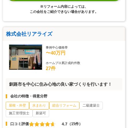
※リフォーム内容によっては、
この会社をご紹介できない場合があります。
株式会社リアライズ
事例中心価格帯
〜40万円
ホームプロ累計成約件数
27件
釧路市を中心に住み心地の良い家づくりを行います！
会社の特徴・得意分野
屋根・外壁
水まわり
総合リフォーム
二級建築士
施工管理技士
新築可
4.7
口コミ評価
（15件）