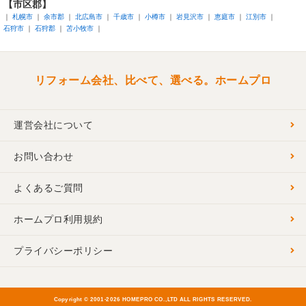
【市区郡】
札幌市
余市郡
北広島市
千歳市
小樽市
岩見沢市
恵庭市
江別市
石狩市
石狩郡
苫小牧市
リフォーム会社、比べて、選べる。ホームプロ
運営会社について
お問い合わせ
よくあるご質問
ホームプロ利用規約
プライバシーポリシー
Copyright © 2001-
2026 HOMEPRO CO.,LTD ALL RIGHTS RESERVED.