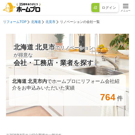
ログイン
メニュー
リフォームTOP
北海道
北見市
リノベーションの会社一覧
北海道 北見市
でリノベーション
が得意な
会社・工務店・業者を探す
北海道 北見市
内
でホームプロにリフォーム会社紹
介をお申込みいただいた実績
764
件