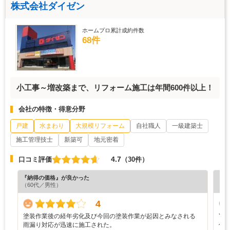
株式会社ダイゼン
ホームプロ累計成約件数
68件
小工事～増改築まで、リフォーム施工は年間600件以上！
会社の特徴・得意分野
戸建
水まわり
大規模リフォーム
自社職人
一級建築士
施工管理技士
新築可
地元密着
4.7
口コミ評価
（30件）
『納得の価格』が良かった
『担
（60代／男性）
（6
4
塗装作業後の経年劣化及び今回の塗装作業が起因とみなされる
Y
雨漏り対応が迅速に施工された。
仕