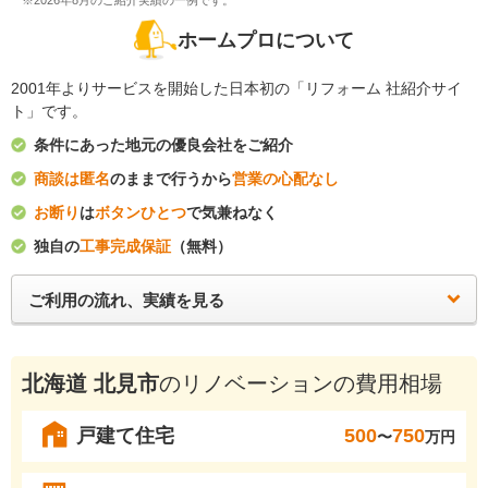
※2026年8月のご紹介実績の一例です。
ホームプロについて
2001年よりサービスを開始した日本初の「リフォーム 社紹介サイ
ト」です。
条件にあった地元の優良会社をご紹介
商談は匿名
のままで行うから
営業の心配なし
お断り
は
ボタンひとつ
で気兼ねなく
独自の
工事完成保証
（無料）
ご利用の流れ、実績を見る
北海道 北見市
のリノベーションの費用相場
戸建て住宅
500
750
〜
万円