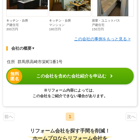
キッチン・台所
キッチン・台所
浴室・ユニットバス
戸建住宅
マンション
戸建住宅
300万円
180万円
150万円
この会社の事例をもっと見る >
会社の概要
▼
住所 群馬県高崎市栄町1番1号
無料
この会社を含めた会社紹介を申込む
匿名
※リフォーム内容によっては、
この会社をご紹介できない場合があります。
前へ
1
次へ
リフォーム会社を探す手間を削減！
ホームプロならリフォーム会社を