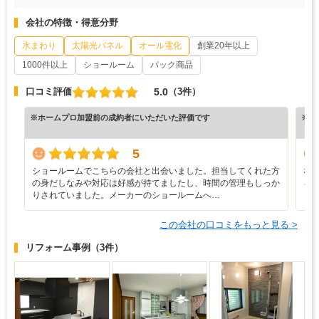
会社の特徴・得意分野
水まわり
太陽光パネル
オール電化
創業20年以上
1000件以上
ショールーム
パック商品
5.0
口コミ評価
（3件）
※ホームプロ加盟前の成約者にいただいた評価です
※ホ
5
ショールームでこちらの会社と出会いました。担当してくれた方
な
の身だしなみや対応は好感が持てましたし、時間の管理もしっか
ろ
りされていました。メーカーのショールームへ…
と
この会社の口コミをもっと見る >
リフォーム事例
（3件）