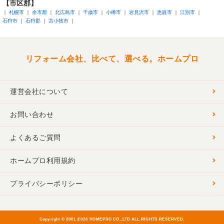
【市区郡】
札幌市
余市郡
北広島市
千歳市
小樽市
岩見沢市
恵庭市
江別市
石狩市
石狩郡
苫小牧市
リフォーム会社、比べて、選べる。ホームプロ
運営会社について
お問い合わせ
よくあるご質問
ホームプロ利用規約
プライバシーポリシー
Copyright © 2001-
2026 HOMEPRO CO.,LTD ALL RIGHTS RESERVED.