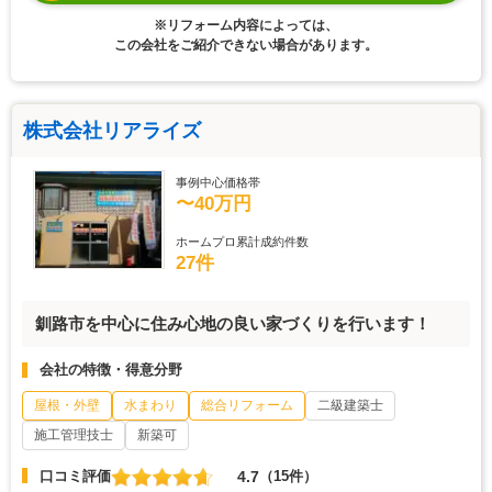
※リフォーム内容によっては、
この会社をご紹介できない場合があります。
株式会社リアライズ
事例中心価格帯
〜40万円
ホームプロ累計成約件数
27件
釧路市を中心に住み心地の良い家づくりを行います！
会社の特徴・得意分野
屋根・外壁
水まわり
総合リフォーム
二級建築士
施工管理技士
新築可
4.7
口コミ評価
（15件）