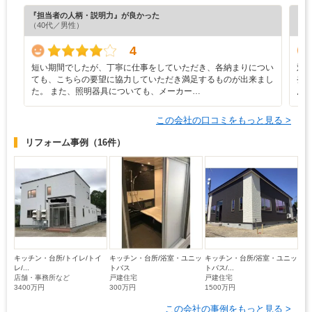
『担当者の人柄・説明力』が良かった
『工
（40代／男性）
（5
4
短い期間でしたが、丁寧に仕事をしていただき、各納まりについ
対
ても、こちらの要望に協力していただき満足するものが出来まし
発
た。 また、照明器具についても、メーカー…
ん
この会社の口コミをもっと見る >
リフォーム事例
（16件）
キッチン・台所/トイレ/トイ
キッチン・台所/浴室・ユニッ
キッチン・台所/浴室・ユニッ
レ/...
トバス
トバス/...
店舗・事務所など
戸建住宅
戸建住宅
3400万円
300万円
1500万円
この会社の事例をもっと見る >