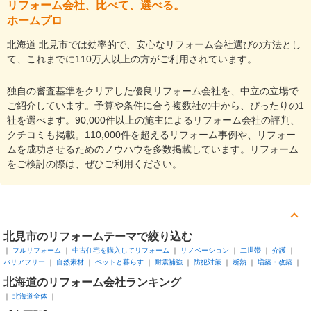
リフォーム会社、比べて、選べる。
ホームプロ
北海道 北見市では効率的で、安心なリフォーム会社選びの方法とし
て、これまでに110万人以上の方がご利用されています。
独自の審査基準をクリアした優良リフォーム会社を、中立の立場で
ご紹介しています。予算や条件に合う複数社の中から、ぴったりの1
社を選べます。90,000件以上の施主によるリフォーム会社の評判、
クチコミも掲載。110,000件を超えるリフォーム事例や、リフォー
ムを成功させるためのノウハウを多数掲載しています。リフォーム
をご検討の際は、ぜひご利用ください。
北見市
のリフォームテーマで絞り込む
フルリフォーム
中古住宅を購入してリフォーム
リノベーション
二世帯
介護
バリアフリー
自然素材
ペットと暮らす
耐震補強
防犯対策
断熱
増築・改築
北海道
のリフォーム会社ランキング
北海道全体