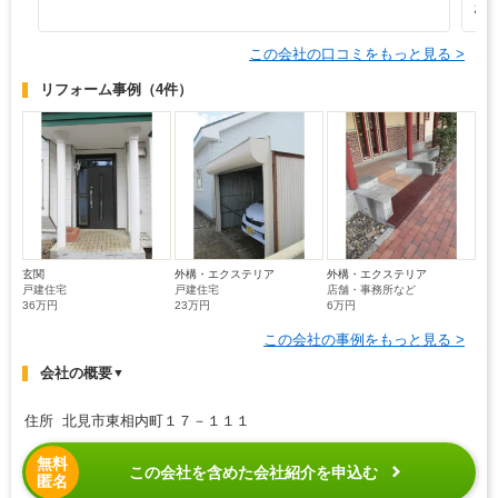
お
この会社の口コミをもっと見る >
リフォーム事例
（4件）
玄関
外構・エクステリア
外構・エクステリア
戸建住宅
戸建住宅
店舗・事務所など
36万円
23万円
6万円
この会社の事例をもっと見る >
会社の概要
▼
住所 北見市東相内町１７－１１１
無料
この会社を含めた会社紹介を申込む
匿名