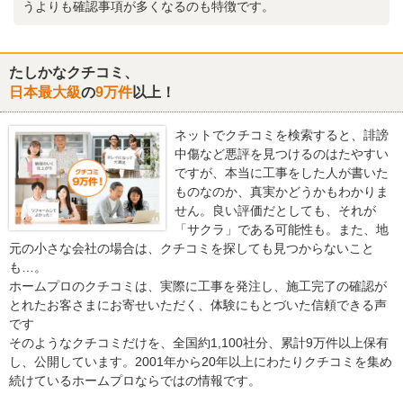
うよりも確認事項が多くなるのも特徴です。
たしかなクチコミ、
日本最大級
の
9万件
以上！
ネットでクチコミを検索すると、誹謗
中傷など悪評を見つけるのはたやすい
ですが、本当に工事をした人が書いた
ものなのか、真実かどうかもわかりま
せん。良い評価だとしても、それが
「サクラ」である可能性も。また、地
元の小さな会社の場合は、クチコミを探しても見つからないこと
も…。
ホームプロのクチコミは、実際に工事を発注し、施工完了の確認が
とれたお客さまにお寄せいただく、体験にもとづいた信頼できる声
です
そのようなクチコミだけを、全国約1,100社分、累計9万件以上保有
し、公開しています。2001年から20年以上にわたりクチコミを集め
続けているホームプロならではの情報です。