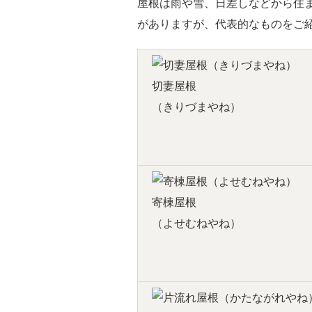
屋根は雨や雪、日差しなどから住
がありますが、代表的なものをご
切妻屋根
（きりづまやね）
寄棟屋根
（よせむねやね）