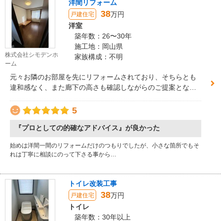
洋間リフォーム
38
万円
戸建住宅
洋室
築年数：26〜30年
施工地：岡山県
株式会社シモデンホ
家族構成：不明
ーム
元々お隣のお部屋を先にリフォームされており、そちらとも
違和感なく、また廊下の高さも確認しながらのご提案となり
ました。お部屋には折れ戸収納もついており、こちらの中も
クロス張替をおこなったので、お部屋全体が新しい雰囲気と
5
なりました。
『プロとしての的確なアドバイス』が良かった
始めは洋間一間のリフォームだけのつもりでしたが、小さな箇所でもそ
れは丁寧に相談にのって下さる事から…
トイレ改装工事
38
万円
戸建住宅
トイレ
築年数：30年以上