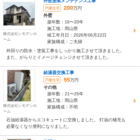
外壁塗装メンテナンス工事
200
万円
戸建住宅
外壁
築年数：16〜20年
施工地：岡山県
株式会社シモデンホ
竣工年月日：2026年06月22日
ーム
家族構成：ご夫婦
外回りの防水・塗装工事をしっかり施工させて頂きました。
また、がらりとイメージチェンジさせて頂きました。
給湯器交換工事
55
万円
戸建住宅
その他
築年数：21〜25年
施工地：岡山県
株式会社シモデンホ
家族構成：不明
ーム
石油給湯器からエコキュートに交換しました。 灯油の補充も
必要なくなり便利になりました。