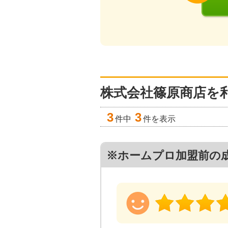
株式会社篠原商店を
3
3
件中
件を表示
※ホームプロ加盟前の