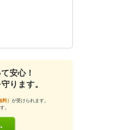
いて安心！
を守ります。
無料）
が受けられます。
す。
む