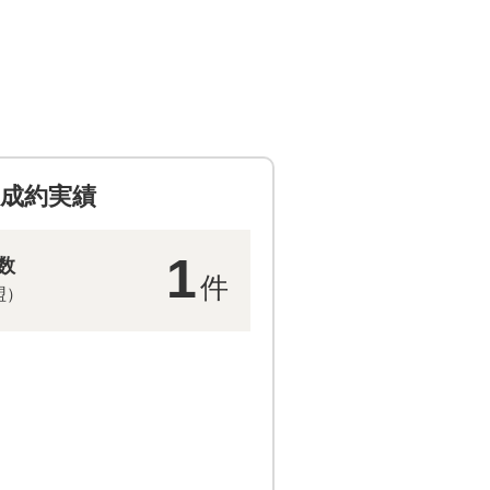
成約実績
1
数
件
盟）