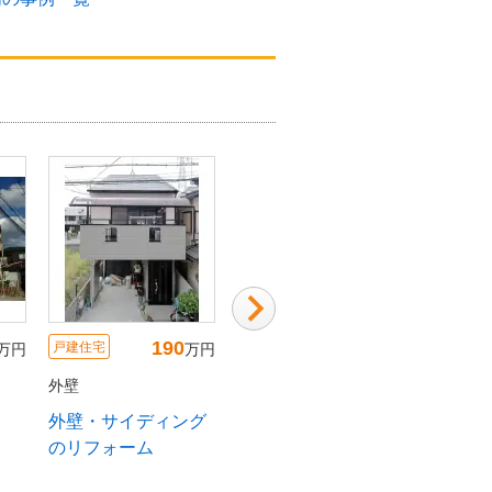
95
110
戸建住宅
戸建住宅
戸建住宅
円
万円
万円
外壁
外壁
外壁
スキ、劣化部を補修
遮熱性、低汚染性に
外壁塗装
して塗装
優れた塗料で