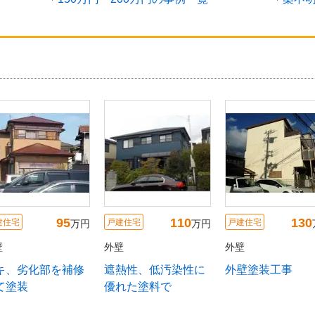
78
82
95
宅
戸建住宅
戸建住宅
万円
万円
万
外壁
外壁
庫県尼崎市：戸
外壁塗装で汚れ・色
クリヤー塗装で艶や
】外壁塗装工事
あせを一掃！
かに