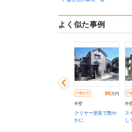
よく似た事例
10
130
190
戸建住宅
戸建住宅
戸建住
万円
万円
万円
外壁
外壁
外壁
染性に
外壁塗装工事
外壁・サイディング
【兵
のリフォーム
建て