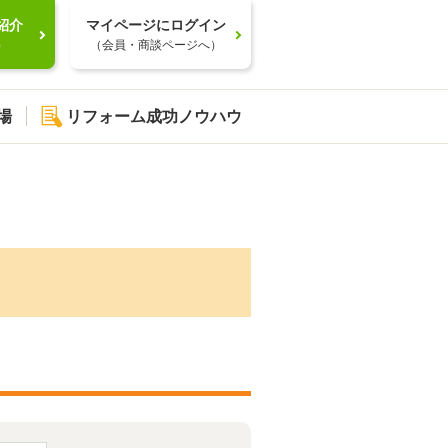
紹介
マイページにログイン
）
（会員・商談ページへ）
場
リフォーム成功ノウハウ