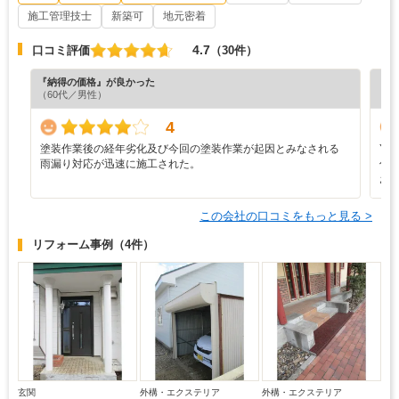
施工管理技士
新築可
地元密着
4.7
口コミ評価
（30件）
『納得の価格』が良かった
『担
（60代／男性）
（6
4
塗装作業後の経年劣化及び今回の塗装作業が起因とみなされる
Y
雨漏り対応が迅速に施工された。
仕
お
この会社の口コミをもっと見る >
リフォーム事例
（4件）
玄関
外構・エクステリア
外構・エクステリア