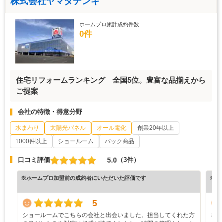
株式会社ヤマダデンキ
ホームプロ累計成約件数
0件
住宅リフォームランキング 全国5位。豊富な品揃えから
ご提案
会社の特徴・得意分野
水まわり
太陽光パネル
オール電化
創業20年以上
1000件以上
ショールーム
パック商品
5.0
口コミ評価
（3件）
※ホームプロ加盟前の成約者にいただいた評価です
※ホ
5
ショールームでこちらの会社と出会いました。担当してくれた方
な