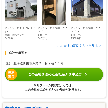
キッチン・台所/トイレ/トイ
キッチン・台所/浴室・ユニッ
キッチン・台所/浴室・ユニッ
レ/...
トバス
トバス/...
店舗・事務所など
戸建住宅
戸建住宅
3400万円
300万円
1500万円
この会社の事例をもっと見る >
会社の概要
▼
住所 北海道釧路市芦野２丁目９番１１号
無料
この会社を含めた会社紹介を申込む
匿名
※リフォーム内容によっては、
この会社をご紹介できない場合があります。