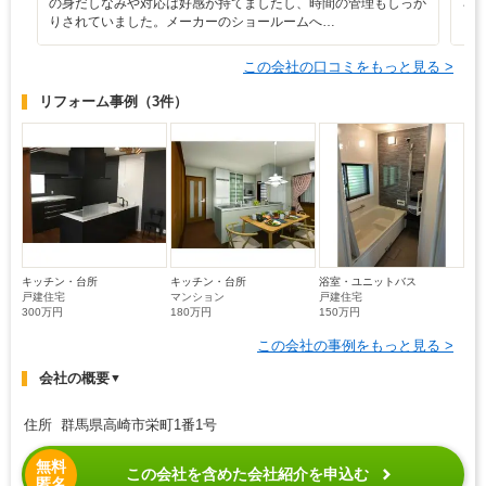
の身だしなみや対応は好感が持てましたし、時間の管理もしっか
ろ
りされていました。メーカーのショールームへ…
と
この会社の口コミをもっと見る >
リフォーム事例
（3件）
キッチン・台所
キッチン・台所
浴室・ユニットバス
戸建住宅
マンション
戸建住宅
300万円
180万円
150万円
この会社の事例をもっと見る >
会社の概要
▼
住所 群馬県高崎市栄町1番1号
無料
この会社を含めた会社紹介を申込む
匿名