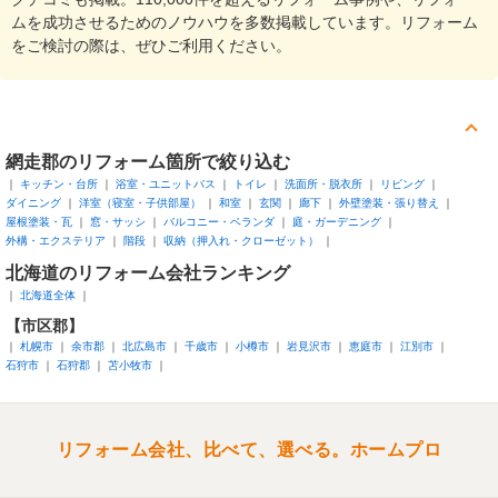
ムを成功させるためのノウハウを多数掲載しています。リフォーム
をご検討の際は、ぜひご利用ください。
網走郡
のリフォーム箇所で絞り込む
キッチン・台所
浴室・ユニットバス
トイレ
洗面所・脱衣所
リビング
ダイニング
洋室（寝室・子供部屋）
和室
玄関
廊下
外壁塗装・張り替え
屋根塗装・瓦
窓・サッシ
バルコニー・ベランダ
庭・ガーデニング
外構・エクステリア
階段
収納（押入れ・クローゼット）
北海道
のリフォーム会社ランキング
北海道全体
【市区郡】
札幌市
余市郡
北広島市
千歳市
小樽市
岩見沢市
恵庭市
江別市
石狩市
石狩郡
苫小牧市
リフォーム会社、比べて、選べる。ホームプロ