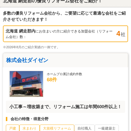
北海道 網走郡
の優良リフォーム会社をご紹介！
多数の優良リフォーム会社から、ご要望に応じて最適な会社をご紹
介させていただきます！
北海道 網走郡
内
にお住まいの方に紹介できる加盟会社（リフォー
4
社
ム会社）数：
※2026年8月のご紹介実績の一例です。
株式会社ダイゼン
ホームプロ累計成約件数
68件
小工事～増改築まで、リフォーム施工は年間600件以上！
会社の特徴・得意分野
戸建
水まわり
大規模リフォーム
自社職人
一級建築士