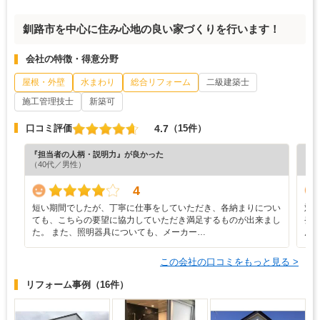
釧路市を中心に住み心地の良い家づくりを行います！
会社の特徴・得意分野
屋根・外壁
水まわり
総合リフォーム
二級建築士
施工管理技士
新築可
4.7
口コミ評価
（15件）
『担当者の人柄・説明力』が良かった
『工
（40代／男性）
（5
4
短い期間でしたが、丁寧に仕事をしていただき、各納まりについ
対
ても、こちらの要望に協力していただき満足するものが出来まし
発
た。 また、照明器具についても、メーカー…
ん
この会社の口コミをもっと見る >
リフォーム事例
（16件）