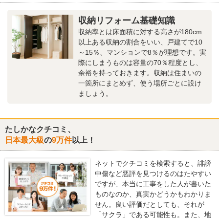
収納リフォーム基礎知識
収納率とは床面積に対する高さが180cm
以上ある収納の割合をいい、戸建てで10
～15％、マンションで8％が理想です。実
際にしまうものは容量の70％程度とし、
余裕を持っておきます。収納は住まいの
一箇所にまとめず、使う場所ごとに設け
ましょう。
たしかなクチコミ、
日本最大級
の
9万件
以上！
ネットでクチコミを検索すると、誹謗
中傷など悪評を見つけるのはたやすい
ですが、本当に工事をした人が書いた
ものなのか、真実かどうかもわかりま
せん。良い評価だとしても、それが
「サクラ」である可能性も。また、地