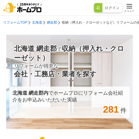
ログイン
メニュー
リフォームTOP
北海道
網走郡
収納（押入れ・クローゼットなど）リフォームの
北海道 網走郡
収納（押入れ・クロ
で
ーゼット）
リフォームが得意な
会社・工務店・業者を探す
北海道 網走郡
内
でホームプロにリフォーム会社紹
介をお申込みいただいた実績
281
件