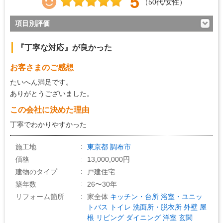
5
（50代/女性）
項目別評価
5
対応の早さ
『丁寧な対応』が良かった
5
約束・時間の厳守
お客さまのご感想
5
マナー・態度
たいへん満足です。
5
説明の分かりやすさ
ありがとうございました。
5
この会社に決めた理由
施工の段取り・管理
丁寧でわかりやすかった
5
作業中の配慮
5
仕上がり
施工地
東京都
調布市
価格
13,000,000円
4
価格の納得感
建物のタイプ
戸建住宅
築年数
26〜30年
リフォーム箇所
家全体
キッチン・台所
浴室・ユニッ
トバス
トイレ
洗面所・脱衣所
外壁
屋
根
リビング
ダイニング
洋室
玄関