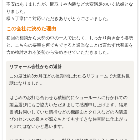
不安はありましたが、間取りや内装など大変満足のいく結婚とな
5
作業中の配慮
りました。
様々丁寧にご対応いただきありがとうございました。
5
仕上がり
この会社に決めた理由
5
価格の納得感
初回の相談から大勢の中の一人ではなく、しっかり向き合う姿勢
と、こちらの要望を何でもできると適当なことは言わず代替案を
含め検討される姿勢から決めさせていただきました。
リフォーム会社からの返答
この度は約3カ月ほどの長期間にわたるリフォームで大変お世
話になりました。
はじめのお打ち合わせも積極的にショールームに行かれての
製品選びにもご協力いただきまして感謝申し上げます。結果
当初お伺いしていた清掃などの機能面とクロスなどの内装選
びのセンスの良さが際立ちとてもすてきな住空間に仕上がっ
たのではないかと思います。