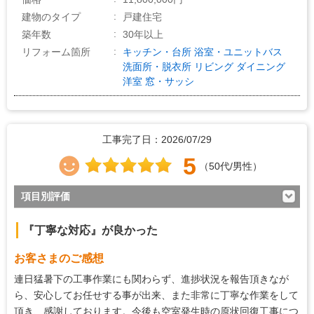
4
価格の納得感
建物のタイプ
戸建住宅
築年数
30年以上
リフォーム箇所
キッチン・台所
浴室・ユニットバス
洗面所・脱衣所
リビング
ダイニング
洋室
窓・サッシ
工事完了日：2026/07/29
5
（50代/男性）
項目別評価
5
対応の早さ
『丁寧な対応』が良かった
5
約束・時間の厳守
お客さまのご感想
5
マナー・態度
連日猛暑下の工事作業にも関わらず、進捗状況を報告頂きなが
5
説明の分かりやすさ
ら、安心してお任せする事が出来、また非常に丁寧な作業をして
頂き、感謝しております。今後も空室発生時の原状回復工事につ