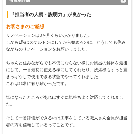
項目別評価
5
対応の早さ
『担当者の人柄・説明力』が良かった
5
約束・時間の厳守
お客さまのご感想
5
マナー・態度
リノベーションは3ヶ月くらいかかりました。
5
説明の分かりやすさ
しかも1階はスケルトンにしてから始めるのに、どうしても住み
ながらのリノベーションをお願いしました。
5
施工の段取り・管理
5
作業中の配慮
ちゃんと住みながらでも不便にならない様にお風呂の解体を最後
にして、一番最初に使える様にしてくれたり、洗濯機もずっと置
5
仕上がり
きっぱなしで使用できる状態でやってくれました。
5
価格の納得感
これは非常に有り難かったです。
気になったところがあればすぐに気持ちよく対応してくれまし
た。
そして一番評価ができるのは工事をしている職人さん全員が担当
者の方を信頼しているってことです。