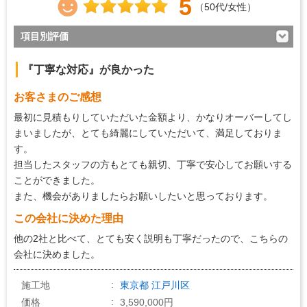
5
（50代/女性）
項目別評価
5
対応の早さ
『丁寧な対応』が良かった
5
約束・時間の厳守
お客さまのご感想
5
マナー・態度
最初に見積もりしていただいた金額より、かなりオーバーしてし
5
説明の分かりやすさ
まいましたが、とても綺麗にしていただいて、満足しておりま
す。
5
施工の段取り・管理
担当したスタッフの方もとても親切、丁寧で安心してお願いする
5
作業中の配慮
ことができました。
また、機会がありましたらお願いしたいと思っております。
5
仕上がり
この会社に決めた理由
5
価格の納得感
他の2社と比べて、とても安く説明も丁寧だったので、こちらの
会社に決めました。
施工地
東京都
江戸川区
価格
3,590,000円