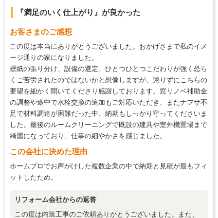
5
対応の早さ
『満足のいく仕上がり』が良かった
5
約束・時間の厳守
お客さまのご感想
5
マナー・態度
この度は本当にありがとうございました。おかげさまで私のイメ
5
説明の分かりやすさ
ージ通りの家になりました。
壁紙の張り分け、設備の選定、ひとつひとつこだわりが強く恐ら
5
施工の段取り・管理
くご苦労されたのではないかと想像しますが、懲りずにこちらの
5
作業中の配慮
要望を細かく聞いてくださり感謝しております。窓リノベ補助金
の調整や途中で水栓交換の追加もご対応いただき、またナフサ不
5
仕上がり
足で材料調達が困難だった中、納期もしっかり守ってくださいま
5
価格の納得感
した。最後のルームクリーニングで既設の建具や室外機置場まで
綺麗になっており、仕事の細やかさを感じました。
この会社に決めた理由
ホームプロでお声がけした複数企業の中で納期と見積が最もフィ
ットしたため。
リフォーム会社からの返答
この度は内装工事のご依頼ありがとうございました。また、