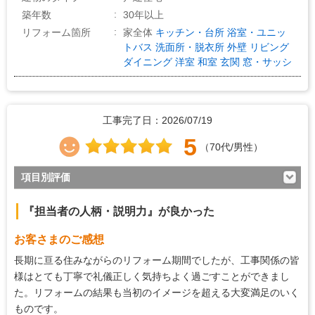
築年数
30年以上
リフォーム箇所
家全体
キッチン・台所
浴室・ユニッ
トバス
洗面所・脱衣所
外壁
リビング
ダイニング
洋室
和室
玄関
窓・サッシ
工事完了日：2026/07/19
5
（70代/男性）
項目別評価
5
対応の早さ
『担当者の人柄・説明力』が良かった
5
約束・時間の厳守
お客さまのご感想
5
マナー・態度
長期に亘る住みながらのリフォーム期間でしたが、工事関係の皆
5
説明の分かりやすさ
様はとても丁寧で礼儀正しく気持ちよく過ごすことができまし
た。リフォームの結果も当初のイメージを超える大変満足のいく
5
施工の段取り・管理
ものです。