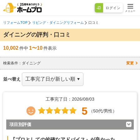
ログイン
メニュー
リフォームTOP
リビング・ダイニングリフォーム
口コミ
ダイニングの評判・口コミ
10,002
1〜10
件中
件表示
検索条件：
ダイニング
変更
並べ替え
工事完了日：2026/08/03
5
（50代/男性）
項目別評価
5
対応の早さ
『プロとしての的確なアドバイス』が良かった