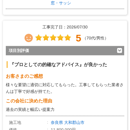
窓・サッシ
工事完了日：2026/07/30
5
（70代/男性）
項目別評価
4
対応の早さ
『プロとしての的確なアドバイス』が良かった
5
約束・時間の厳守
お客さまのご感想
5
マナー・態度
様々な要望に適切に対応してもらった。工事してもらった業者さ
5
説明の分かりやすさ
んは丁寧で好感が持てた。
4
この会社に決めた理由
施工の段取り・管理
過去の実績と幅広い提案力
5
作業中の配慮
4
仕上がり
施工地
奈良県
大和郡山市
価格
11,800,000円