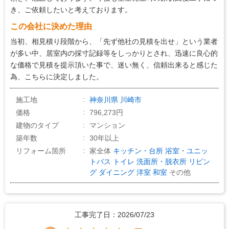
5
施工の段取り・管理
き、ご依頼したいと考えております。
5
作業中の配慮
この会社に決めた理由
5
仕上がり
当初、相見積り段階から、「先ず他社の見積を出せ」という業者
が多い中、居室内の採寸記録等をしっかりとされ、迅速に良心的
5
価格の納得感
な価格で見積を提示頂いた事で、迷い無く、信頼出来ると感じた
為、こちらに決定しました。
施工地
神奈川県
川崎市
価格
796,273円
建物のタイプ
マンション
築年数
30年以上
リフォーム箇所
家全体
キッチン・台所
浴室・ユニッ
トバス
トイレ
洗面所・脱衣所
リビン
グ
ダイニング
洋室
和室
その他
工事完了日：2026/07/23