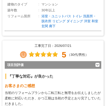
建物のタイプ
マンション
築年数
30年以上
リフォーム箇所
浴室・ユニットバス
トイレ
洗面所・
脱衣所
リビング
ダイニング
洋室
和室
玄関
廊下
工事完了日：2026/07/21
5
（30代/男性）
項目別評価
5
対応の早さ
『丁寧な対応』が良かった
5
約束・時間の厳守
お客さまのご感想
5
マナー・態度
当初のリフォームプランから二転三転と無理をお伝えしましたが
5
説明の分かりやすさ
柔軟に対応いただき、かつ工期は当初の予定とおり完了していた
だきました。
5
施工の段取り・管理