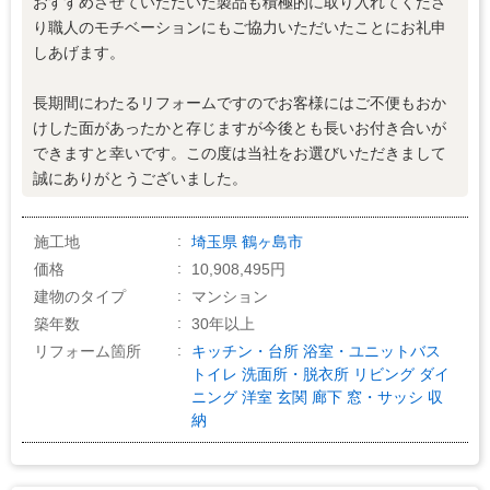
おすすめさせていただいた製品も積極的に取り入れてくださ
り職人のモチベーションにもご協力いただいたことにお礼申
しあげます。
長期間にわたるリフォームですのでお客様にはご不便もおか
けした面があったかと存じますが今後とも長いお付き合いが
できますと幸いです。この度は当社をお選びいただきまして
誠にありがとうございました。
施工地
埼玉県
鶴ヶ島市
価格
10,908,495円
建物のタイプ
マンション
築年数
30年以上
リフォーム箇所
キッチン・台所
浴室・ユニットバス
トイレ
洗面所・脱衣所
リビング
ダイ
ニング
洋室
玄関
廊下
窓・サッシ
収
納