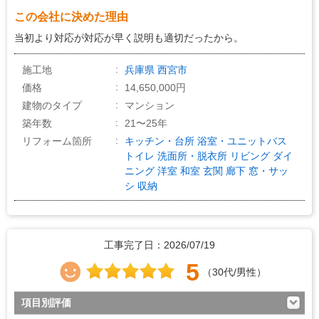
5
作業中の配慮
この会社に決めた理由
5
仕上がり
当初より対応が対応が早く説明も適切だったから。
5
価格の納得感
施工地
兵庫県
西宮市
価格
14,650,000円
建物のタイプ
マンション
築年数
21〜25年
リフォーム箇所
キッチン・台所
浴室・ユニットバス
トイレ
洗面所・脱衣所
リビング
ダイ
ニング
洋室
和室
玄関
廊下
窓・サッ
シ
収納
工事完了日：2026/07/19
5
（30代/男性）
項目別評価