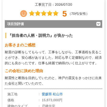
工事完了日：2026/07/20
5
（70代/女性）
項目別評価
5
対応の早さ
『担当者の人柄・説明力』が良かった
5
約束・時間の厳守
お客さまのご感想
5
マナー・態度
耐震の診断をしてもらって、工事をしながら、工事過程を見るこ
5
説明の分かりやすさ
とができ、安心感がありました。対応も早く定価制なので、経済
的にも良かったです。仕事も綺麗で納得のいく仕上がりです。
5
施工の段取り・管理
この会社に決めた理由
5
作業中の配慮
耐震性と断熱を目的していたのと、神戸の震災をきっかけに出来
5
仕上がり
た会社と聞いていたので。
5
価格の納得感
施工地
愛媛県
松山市
価格
15,873,000円
建物のタイプ
戸建住宅