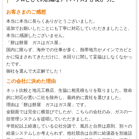
5
約束・時間の厳守
お客さまのご感想
5
マナー・態度
本当に本当に長らくありがとうございました。
5
説明の分かりやすさ
追加でお願いしたことにも丁寧に対応していただきましたこと、
本当に感謝したございません。
5
施工の段取り・管理
「餅は餅屋 ガスはガス屋」
5
作業中の配慮
国内に限らず、海外での仕事が多く、熱帯地方がメインでカビと
かに悩まされてきただけに、水回りに関して妥協はしなくなかっ
5
仕上がり
たです。
5
価格の納得感
御社を選んで大正解でした！
この会社に決めた理由
ネット比較と地元工務店、生協に相見積もりを取りました。致命
的に対応が悪い二社を除外し、最終的に貴社を選びました。
理由は「餅は餅屋 ガスはガス屋」です。
金額面では完全に横並びでしたが、こちらの会社のみ、ガスの一
括管理システムを提唱していただきました。
半世紀以上経過している公社分譲で、風呂と台所は原則、別々の
給湯システムしか考えられず、他社競合は台所に給湯器を別途設