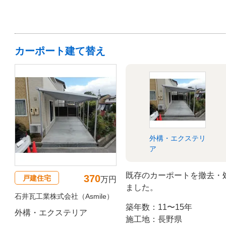
カーポート建て替え
外構・エクステリ
ア
既存のカーポートを撤去・
370
戸建住宅
万円
ました。
石井瓦工業株式会社（Asmile）
築年数：11〜15年
外構・エクステリア
施工地：長野県