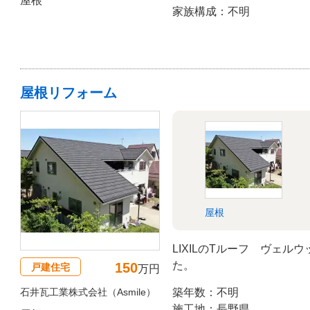
屋根
家族構成：不明
屋根リフォーム
屋根
LIXILのTルーフ ヴェ
た。
150
戸建住宅
万円
石井瓦工業株式会社（Asmile）
築年数：不明
施工地：長野県