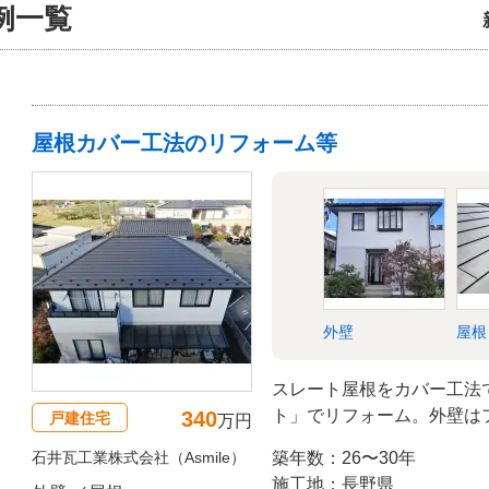
例一覧
屋根カバー工法のリフォーム等
外壁
屋根
スレート屋根をカバー工法
ト」でリフォーム。外壁は
340
戸建住宅
万円
石井瓦工業株式会社（Asmile）
築年数：26〜30年
施工地：長野県