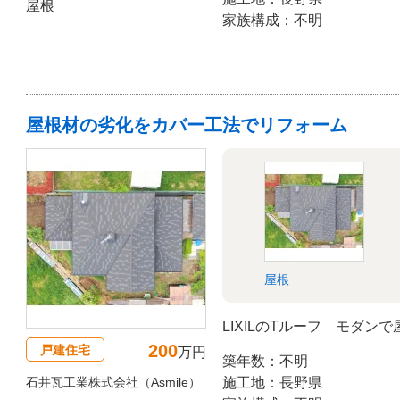
屋根
家族構成：不明
屋根材の劣化をカバー工法でリフォーム
屋根
LIXILのTルーフ モダ
200
戸建住宅
万円
築年数：不明
石井瓦工業株式会社（Asmile）
施工地：長野県