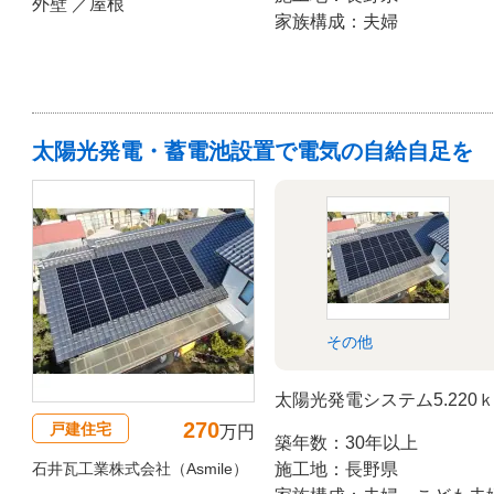
外壁 ／屋根
家族構成：夫婦
太陽光発電・蓄電池設置で電気の自給自足を
その他
太陽光発電システム5.220
270
戸建住宅
万円
築年数：30年以上
石井瓦工業株式会社（Asmile）
施工地：長野県