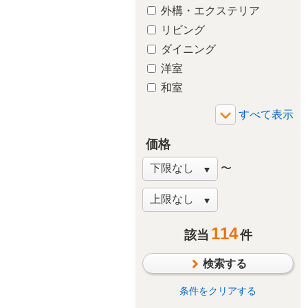
外構・エクステリア
リビング
ダイニング
洋室
和室
玄関
廊下
価格
バルコニー・ベランダ
庭・ガーデニング
〜
階段
窓・サッシ
収納
114
該当
件
その他
検索する
条件をクリアする