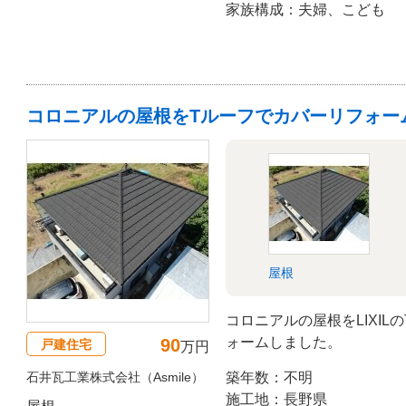
家族構成：夫婦、こども
コロニアルの屋根をTルーフでカバーリフォー
屋根
コロニアルの屋根をLIXI
ォームしました。
90
戸建住宅
万円
石井瓦工業株式会社（Asmile）
築年数：不明
施工地：長野県