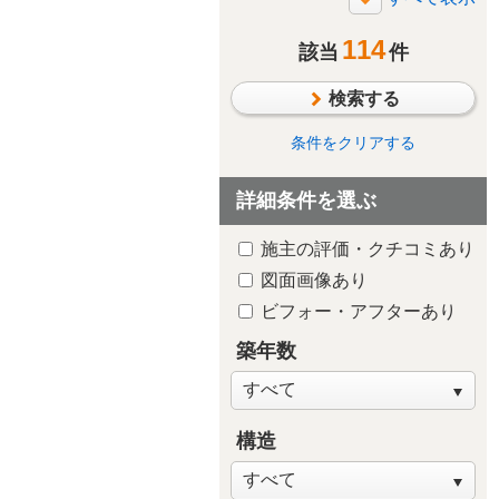
断熱・気密
114
太陽光発電/太陽熱利用
該当
件
シックハウス対策
検索する
防水・雨漏り対策
防犯対策
条件をクリアする
ペットと暮らす
詳細条件を選ぶ
趣味や嗜好を中心に
自然素材・木質感
施主の評価・クチコミあり
子供が独立後の住まい
図面画像あり
新築・建替え
ビフォー・アフターあり
築年数
構造