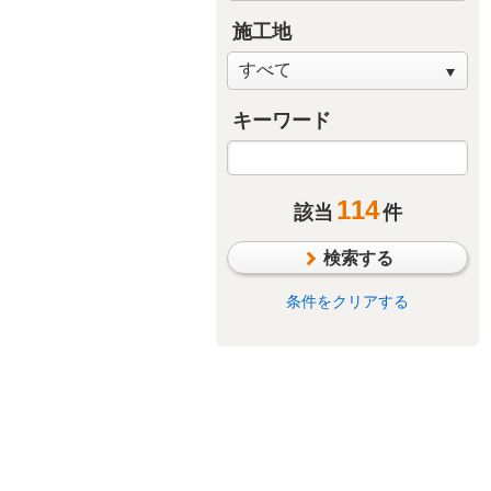
施工地
キーワード
114
該当
件
検索する
条件をクリアする