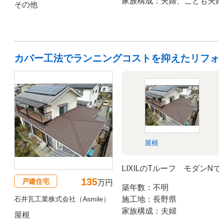
家族構成：夫婦、こども夫
その他
カバー工法でランニングコストを抑えたリフ
屋根
LIXILのTルーフ モダ
135
戸建住宅
万円
築年数：不明
石井瓦工業株式会社（Asmile）
施工地：長野県
家族構成：夫婦
屋根