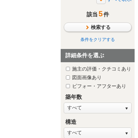
断熱・気密
5
太陽光発電/太陽熱利用
該当
件
シックハウス対策
検索する
防水・雨漏り対策
防犯対策
条件をクリアする
ペットと暮らす
詳細条件を選ぶ
趣味や嗜好を中心に
自然素材・木質感
施主の評価・クチコミあり
子供が独立後の住まい
図面画像あり
新築・建替え
ビフォー・アフターあり
築年数
構造