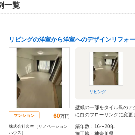
例一覧
リビングの洋室から洋室へのデザインリフォ
リビング
壁紙の一部をタイル風のア
に白のフローリングに変更
60
マンション
万円
た。
株式会社久生（リノベーション
築年数：16〜20年
ハウス）
施工地：神奈川県