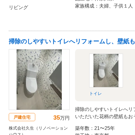
家族構成：夫婦、子供１人
リビング
掃除のしやすいトイレへリフォームし、壁紙
トイレ
掃除のしやすいトイレへリ
いただいた花柄の壁紙もお
35
戸建住宅
万円
敵な仕上がりになりました
株式会社久生（リノベーション
築年数：21〜25年
ハウス）