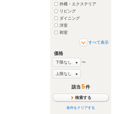
外構・エクステリア
リビング
ダイニング
洋室
和室
玄関
廊下
価格
バルコニー・ベランダ
庭・ガーデニング
〜
階段
窓・サッシ
収納
5
該当
件
その他
検索する
条件をクリアする