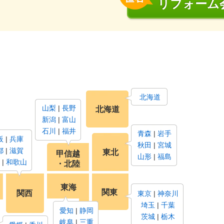
リフォーム
北海道
山梨
長野
北海道
新潟
富山
石川
福井
青森
岩手
阪
兵庫
秋田
宮城
都
滋賀
東北
甲信越
山形
福島
和歌山
・北陸
東海
関東
関西
東京
神奈川
埼玉
千葉
愛知
静岡
茨城
栃木
岐阜
三重