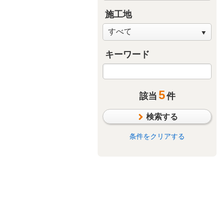
施工地
キーワード
5
該当
件
検索する
条件をクリアする