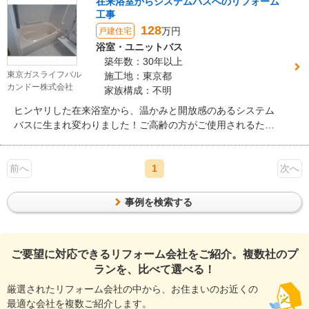
在来浴室からシステムバスへのリフォーム
工事
128
万円
戸建住宅
浴室・ユニットバス
築年数：30年以上
東京ガスライフバル
施工地：東京都
カンドー株式会社
家族構成：不明
ヒンヤリした在来浴室から、温かみと開放感のあるシステム
バスに生まれ変わりました！ご高齢の方がご使用されるため
バリアフリー仕様になり、躓きがなく出入りがスムーズにな
りました。
前へ
1
次へ
事例を検索する
ご要望に対応できるリフォーム会社をご紹介。複数社のプ
ランを、比べて選べる！
厳選されたリフォーム会社の中から、お住まいのお近くの
最適な会社を複数ご紹介します。