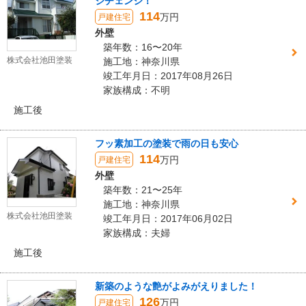
ジチェンジ！
114
万円
戸建住宅
外壁
築年数：16〜20年
株式会社池田塗装
施工地：神奈川県
竣工年月日：2017年08月26日
家族構成：不明
施工後
フッ素加工の塗装で雨の日も安心
114
万円
戸建住宅
外壁
築年数：21〜25年
施工地：神奈川県
株式会社池田塗装
竣工年月日：2017年06月02日
家族構成：夫婦
施工後
新築のような艶がよみがえりました！
126
万円
戸建住宅