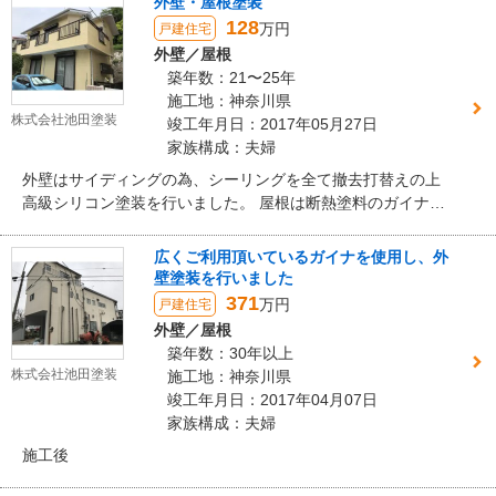
外壁・屋根塗装
128
万円
戸建住宅
外壁／屋根
築年数：21〜25年
施工地：神奈川県
株式会社池田塗装
竣工年月日：2017年05月27日
家族構成：夫婦
外壁はサイディングの為、シーリングを全て撤去打替えの上
高級シリコン塗装を行いました。 屋根は断熱塗料のガイナで
の施工でした。
広くご利用頂いているガイナを使用し、外
壁塗装を行いました
371
万円
戸建住宅
外壁／屋根
築年数：30年以上
株式会社池田塗装
施工地：神奈川県
竣工年月日：2017年04月07日
家族構成：夫婦
施工後