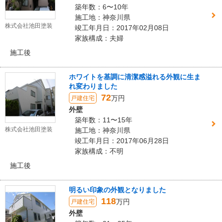
築年数：6〜10年
施工地：神奈川県
株式会社池田塗装
竣工年月日：2017年02月08日
家族構成：夫婦
施工後
ホワイトを基調に清潔感溢れる外観に生ま
れ変わりました
72
万円
戸建住宅
外壁
築年数：11〜15年
株式会社池田塗装
施工地：神奈川県
竣工年月日：2017年06月28日
家族構成：不明
施工後
明るい印象の外観となりました
118
万円
戸建住宅
外壁