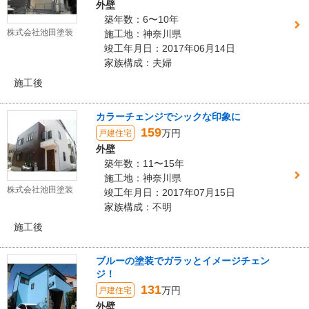
外壁
築年数：6〜10年
株式会社池田塗装
施工地：神奈川県
竣工年月日：2017年06月14日
家族構成：夫婦
施工後
カラーチェンジでシックな印象に
159
万円
戸建住宅
外壁
築年数：11〜15年
施工地：神奈川県
株式会社池田塗装
竣工年月日：2017年07月15日
家族構成：不明
施工後
ブルーの塗装でガラッとイメージチェン
ジ！
131
万円
戸建住宅
外壁