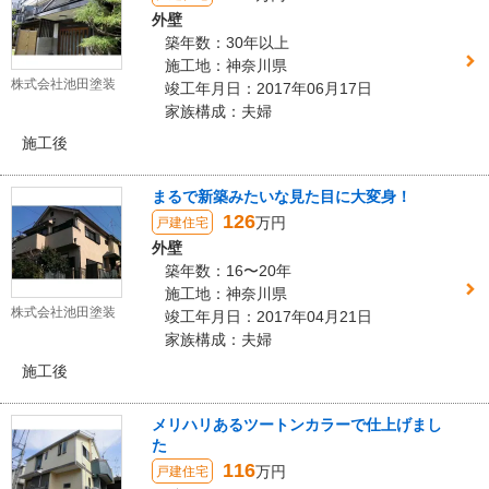
外壁
築年数：30年以上
施工地：神奈川県
株式会社池田塗装
竣工年月日：2017年06月17日
家族構成：夫婦
施工後
まるで新築みたいな見た目に大変身！
126
万円
戸建住宅
外壁
築年数：16〜20年
施工地：神奈川県
株式会社池田塗装
竣工年月日：2017年04月21日
家族構成：夫婦
施工後
メリハリあるツートンカラーで仕上げまし
た
116
万円
戸建住宅