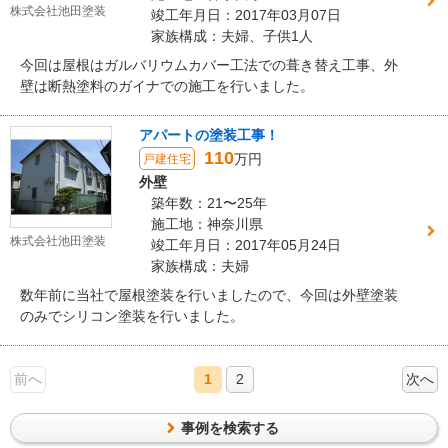
株式会社池田塗装
竣工年月日：2017年03月07日
家族構成：夫婦、子供1人
今回は屋根はガルバリウムカバー工法での葺き替え工事、外
壁は断熱塗料のガイナでの施工を行いました。
アパートの塗装工事！
110
万円
戸建住宅
外壁
築年数：21〜25年
施工地：神奈川県
株式会社池田塗装
竣工年月日：2017年05月24日
家族構成：夫婦
数年前に当社で屋根塗装を行いましたので、今回は外壁塗装
のみでシリコン塗装を行いました。
前へ
1
2
次へ
事例を検索する