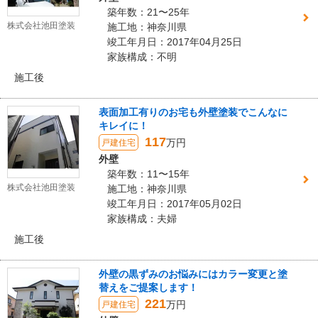
築年数：21〜25年
株式会社池田塗装
施工地：神奈川県
竣工年月日：2017年04月25日
家族構成：不明
施工後
表面加工有りのお宅も外壁塗装でこんなに
キレイに！
117
万円
戸建住宅
外壁
築年数：11〜15年
株式会社池田塗装
施工地：神奈川県
竣工年月日：2017年05月02日
家族構成：夫婦
施工後
外壁の黒ずみのお悩みにはカラー変更と塗
替えをご提案します！
221
万円
戸建住宅