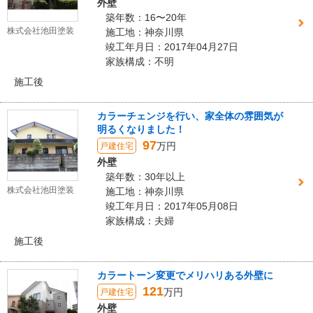
外壁
築年数：16〜20年
株式会社池田塗装
施工地：神奈川県
竣工年月日：2017年04月27日
家族構成：不明
施工後
カラーチェンジを行い、家全体の雰囲気が
明るくなりました！
97
万円
戸建住宅
外壁
築年数：30年以上
株式会社池田塗装
施工地：神奈川県
竣工年月日：2017年05月08日
家族構成：夫婦
施工後
カラートーン変更でメリハリある外壁に
121
万円
戸建住宅
外壁