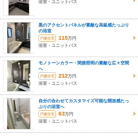
浴室・ユニットバス
黒のアクセントパネルが素敵な高級感たっぷり
の浴室
115
万円
戸建住宅
浴室・ユニットバス
モノトーンカラー・間接照明の素敵な広々空間
へ
212
万円
戸建住宅
浴室・ユニットバス
自分の合わせてカスタマイズ可能な開放感たっ
ぷりの浴室へ
63
万円
戸建住宅
浴室・ユニットバス